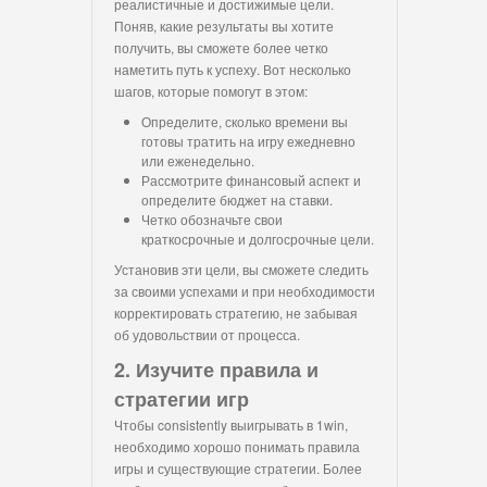
реалистичные и достижимые цели.
Поняв, какие результаты вы хотите
получить, вы сможете более четко
наметить путь к успеху. Вот несколько
шагов, которые помогут в этом:
Определите, сколько времени вы
готовы тратить на игру ежедневно
или еженедельно.
Рассмотрите финансовый аспект и
определите бюджет на ставки.
Четко обозначьте свои
краткосрочные и долгосрочные цели.
Установив эти цели, вы сможете следить
за своими успехами и при необходимости
корректировать стратегию, не забывая
об удовольствии от процесса.
2. Изучите правила и
стратегии игр
Чтобы consistently выигрывать в 1win,
необходимо хорошо понимать правила
игры и существующие стратегии. Более