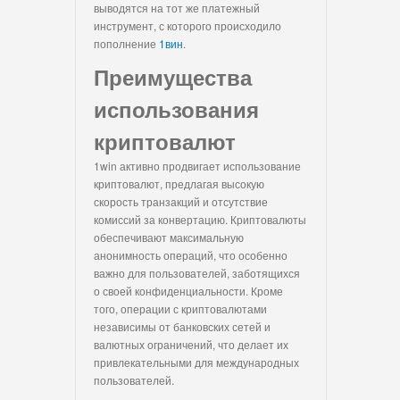
выводятся на тот же платежный
инструмент, с которого происходило
пополнение
1вин
.
Преимущества
использования
криптовалют
1win активно продвигает использование
криптовалют, предлагая высокую
скорость транзакций и отсутствие
комиссий за конвертацию. Криптовалюты
обеспечивают максимальную
анонимность операций, что особенно
важно для пользователей, заботящихся
о своей конфиденциальности. Кроме
того, операции с криптовалютами
независимы от банковских сетей и
валютных ограничений, что делает их
привлекательными для международных
пользователей.