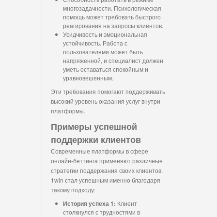
многозадачности. Психологическая
помощь может требовать быстрого
реагирования на запросы клиентов.
Усидчивость и эмоциональная
устойчивость. Работа с
пользователями может быть
напряженной, и специалист должен
уметь оставаться спокойным и
уравновешенным.
Эти требования помогают поддерживать
высокий уровень оказания услуг внутри
платформы.
Примеры успешной
поддержки клиентов
Современные платформы в сфере
онлайн-беттинга применяют различные
стратегии поддержания своих клиентов.
1win стал успешным именно благодаря
такому подходу:
История успеха 1:
Клиент
столкнулся с трудностями в