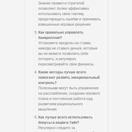
Знание правил и стратегий
позволяет более эффективно
использовать свою тактику,
предотвращать ошибки и принимать
взвешенные игровые решения.
Как правильно управлять
банкроллом?
Установите пределы на ставки,
никогда не ставьте деньги, которые
вы не можете позволить себе
потерять, и регулярно
пересматривайте свои финансы.
Какие методы лучше всего
помогают развить эмоциональный
контроль?
Полезными могут быть упражнения
на расслабление, создание игрового
плана и постоянная работа над
развитием рационального
мышления.
Как лучше всего использовать
бонусы и акции в 1win?
Регулярно следите за