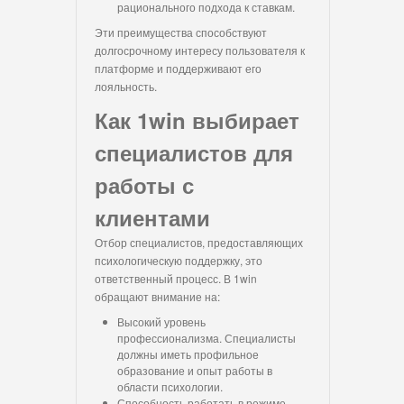
рационального подхода к ставкам.
Эти преимущества способствуют
долгосрочному интересу пользователя к
платформе и поддерживают его
лояльность.
Как 1win выбирает
специалистов для
работы с
клиентами
Отбор специалистов, предоставляющих
психологическую поддержку, это
ответственный процесс. В 1win
обращают внимание на:
Высокий уровень
профессионализма. Специалисты
должны иметь профильное
образование и опыт работы в
области психологии.
Способность работать в режиме