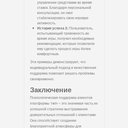
управлении средствами во время
ставок. Благодаря персональной
консультации, он смог
стабилизировать свою игровую
активность.
История успеха 2:
Пользователь,
испытывающий тревожность во
время игры, получил необходимые
рекомендации, которые позволили
ему сделать процесс игры более
комфортным.
Эти примеры демонстрируют, что
индивидуальный подход и качественная
поддержка помогают решать проблемы
своевременно.
Заключение
Психологическая поддержка клиентов
платформы 1win – это значимая часть их
успешной стратегии выстраивания
доверительных отношений с клиентами.
Она способствует созданию
благоприятной атмосферы для