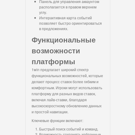
Панель для управления аккаунтом
располагается в правом верхнем
углу.
Интерактивная карта событий
позволяет быстро ориентироваться
в предложениях.
Функциональные
возможности
платформы
1win предлагает широкий спектр
функциональных возможностей, которые
делают процесс ставок более гибким и
комфортным. Игроки могут использовать
платформу для разных видов ставок,
включая лайв-ставки, благодаря
высокоскоростному обновлению данных
и простой навигации.
Ключевые функции включают:
Быстрый поиск событий и команд.
Возможность сохранять избранные