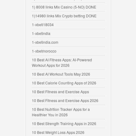
1) 8008 links Mix Casino (5-NO) DONE
1)14980 links Mix Crypto betting DONE
1-xbeti18034
1-xbetindia
1-xbetindia.com
1-xbetmorocco
10 Best AI Fitness Apps: AI-Powered
Workout Apps for 2026
10 Best AI Workout Tools May 2026
10 Best Calorie Counting Apps of 2026
10 Best Fitness and Exercise Apps
10 Best Fitness and Exercise Apps 2026
10 Best Nutrition Tracker Apps for a
Healthier You in 2026
10 Best Strength Training Apps in 2026
10 Best Weight Loss Apps 2026