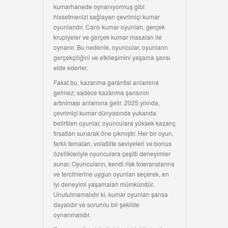
kumarhanede oynanıyormuş gibi
hissetmenizi sağlayan çevrimiçi kumar
oyunlarıdır. Canlı kumar oyunları, gerçek
krupiyeler ve gerçek kumar masaları ile
oynanır. Bu nedenle, oyuncular, oyunların
gerçekçiliğini ve etkileşimini yaşama şansı
elde ederler.
Fakat bu, kazanma garantisi anlamına
gelmez; sadece kazanma şansının
artırılması anlamına gelir. 2025 yılında,
çevrimiçi kumar dünyasında yukarıda
belirtilen oyunlar, oyunculara yüksek kazanç
fırsatları sunarak öne çıkmıştır. Her bir oyun,
farklı temaları, volatilite seviyeleri ve bonus
özellikleriyle oyunculara çeşitli deneyimler
sunar. Oyuncuların, kendi risk toleranslarına
ve tercihlerine uygun oyunları seçerek, en
iyi deneyimi yaşamaları mümkündür.
Unutulmamalıdır ki, kumar oyunları şansa
dayalıdır ve sorumlu bir şekilde
oynanmalıdır.