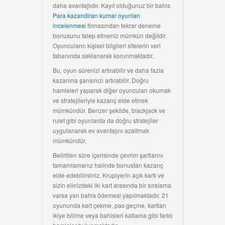
daha avantajlıdır. Kayıt olduğunuz bir bahis
Para kazandiran kumar oyunları
incelenmesi
firmasından tekrar deneme
bonusunu talep etmeniz mümkün değildir.
Oyuncuların kişisel bilgileri sitelerin veri
tabanında saklanarak korunmaktadır.
Bu, oyun sürenizi artırabilir ve daha fazla
kazanma şansınızı artırabilir. Doğru
hamleleri yaparak diğer oyuncuları okumak
ve stratejileriyle kazanç elde etmek
mümkündür. Benzer şekilde, blackjack ve
rulet gibi oyunlarda da doğru stratejiler
uygulanarak ev avantajını azaltmak
mümkündür.
Belirtilen süre içerisinde çevrim şartlarını
tamamlamanız halinde bonustan kazanç
elde edebilirsiniz. Krupiyerin açık kartı ve
sizin elinizdeki iki kart arasında bir sıralama
varsa yan bahis ödemesi yapılmaktadır. 21
oyununda kart çekme, pas geçme, kartları
ikiye bölme veya bahisleri katlama gibi farklı