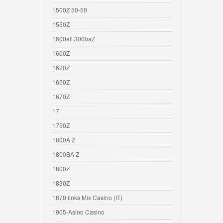
1500Z 50-50
1550Z
1600all 300baZ
1600Z
1620Z
1650Z
1670Z
17
1750Z
1800A Z
1800BA Z
1800Z
1830Z
1870 links Mix Casino (IT)
1905-Asino Casino