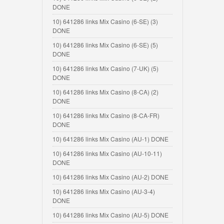
DONE
10) 641286 links Mix Casino (6-SE) (3)
DONE
10) 641286 links Mix Casino (6-SE) (5)
DONE
10) 641286 links Mix Casino (7-UK) (5)
DONE
10) 641286 links Mix Casino (8-CA) (2)
DONE
10) 641286 links Mix Casino (8-CA-FR)
DONE
10) 641286 links Mix Casino (AU-1) DONE
10) 641286 links Mix Casino (AU-10-11)
DONE
10) 641286 links Mix Casino (AU-2) DONE
10) 641286 links Mix Casino (AU-3-4)
DONE
10) 641286 links Mix Casino (AU-5) DONE