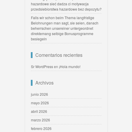
hazardowe sieć dadza ci motywacja
przedsiebiorstwa hazardowe bez depozytu?
Falls wir schon beim Thema langfristige
Belohnungen man sagt, sie seien, danach
beherrschen unsereiner untergeordnet
direktemang selbige Bonusprogramme
besiegeln
Comentarios recientes
Sr WordPress
en
¡Hola mundo!
Archivos
junio 2026
mayo 2026
abril 2026
marzo 2026
febrero 2026