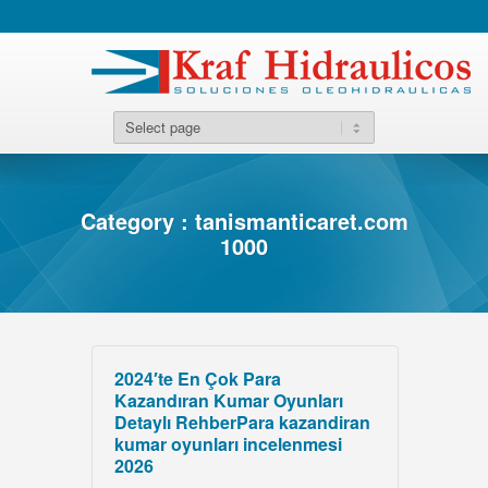
Category : tanismanticaret.com
1000
2024′te En Çok Para
Kazandıran Kumar Oyunları
Detaylı RehberPara kazandiran
kumar oyunları incelenmesi
2026