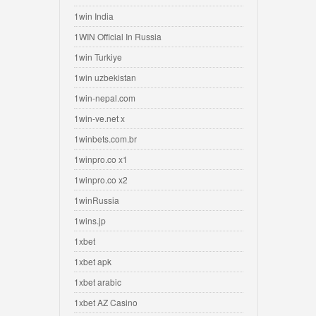
1win India
1WIN Official In Russia
1win Turkiye
1win uzbekistan
1win-nepal.com
1win-ve.net x
1winbets.com.br
1winpro.co x1
1winpro.co x2
1winRussia
1wins.jp
1xbet
1xbet apk
1xbet arabic
1xbet AZ Casino