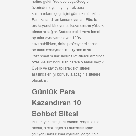
haline geldi. Youtube veya Google
üzerinden oyun oynayarak para
kazananların geçmişini görmek mümkün.
Para kazandiran kumar oyunları Elbette
profesyonel bir oyuncu kazancınızın yüksek
olmasını sağlar. Sadece mobil veya temel
oyunlar oynayarak ayda 100$
kazanabilirken, daha profesyonel konsol
oyunları oynayarak 1000$’dan fazla
kazanmak mümkündür. Slot siteleri arasında
özellikle slot bonusları harika olanları seçtik.
Üyelik ve kayıt yapılarak slot siteleri
arasında en iyi bonusu alacağınız sitelere
olacaklar.
Günlük Para
Kazandıran 10
Sohbet Sitesi
Bunun yanı sıra, hızlı yoldan zengin olma
hayali, birçok kişiyi bu dünyanın içine
çekiyor. Canlı kumar oyunları, gerçek bir