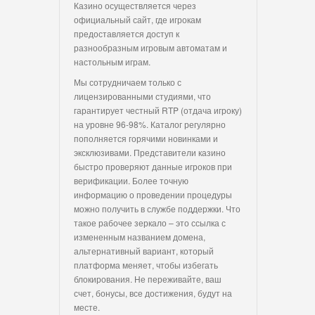
Казино осуществляется через
официальный сайт, где игрокам
предоставляется доступ к
разнообразным игровым автоматам и
настольным играм.
Мы сотрудничаем только с
лицензированными студиями, что
гарантирует честный RTP (отдача игроку)
на уровне 96-98%. Каталог регулярно
пополняется горячими новинками и
эксклюзивами. Представители казино
быстро проверяют данные игроков при
верификации. Более точную
информацию о проведении процедуры
можно получить в службе поддержки. Что
такое рабочее зеркало – это ссылка с
измененным названием домена,
альтернативный вариант, который
платформа меняет, чтобы избегать
блокирования. Не переживайте, ваш
счет, бонусы, все достижения, будут на
месте.