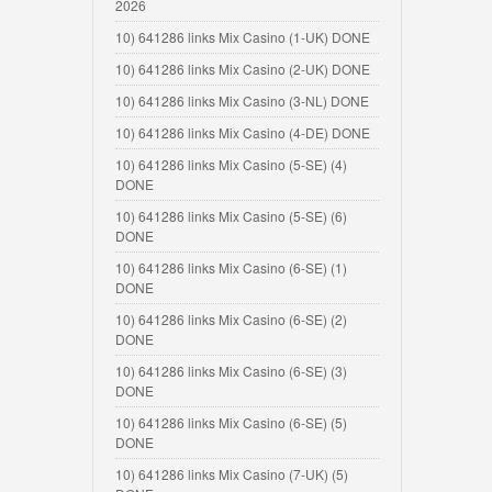
2026
10) 641286 links Mix Casino (1-UK) DONE
10) 641286 links Mix Casino (2-UK) DONE
10) 641286 links Mix Casino (3-NL) DONE
10) 641286 links Mix Casino (4-DE) DONE
10) 641286 links Mix Casino (5-SE) (4)
DONE
10) 641286 links Mix Casino (5-SE) (6)
DONE
10) 641286 links Mix Casino (6-SE) (1)
DONE
10) 641286 links Mix Casino (6-SE) (2)
DONE
10) 641286 links Mix Casino (6-SE) (3)
DONE
10) 641286 links Mix Casino (6-SE) (5)
DONE
10) 641286 links Mix Casino (7-UK) (5)