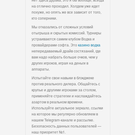
на отлично проходил. Холдем уже идет
похуже, но опять же все зависит от того,
кто соперники.
Мы отказались от сложных условий
отыгрыша и скрытых комиссий. Турниры
устраиваются самим клубом Водка и
провайдерами софта. Это
казино водка
непередаваемый драйв состязаний, где
вам надо набрать больше очков, чем у
других игроков, играя на деньги в
аппараты.
Испытайте свои навыки в блэкджеке
против реального дилера. Общайтесь с
крупье и другими игроками за столом,
применяйте стратегии и наслаждайтесь
азартом в реальном времени.
Используйте актуальное зеркало, ссылки
на которое мы регулярно обновляем в
нашем Telegram-канале и рассылке.
Безопасность данных пользователей —
наш приоритет №1.