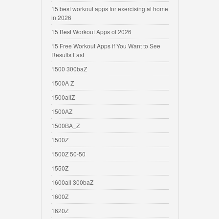
15 best workout apps for exercising at home
in 2026
15 Best Workout Apps of 2026
15 Free Workout Apps if You Want to See
Results Fast
1500 300baZ
1500A Z
1500allZ
1500AZ
1500BA_Z
1500Z
1500Z 50-50
1550Z
1600all 300baZ
1600Z
1620Z