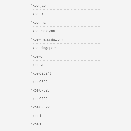
1xbet-jap
1xbet-lk
1xbet-mal
1xbet-malaysia
1xbet-malaysia.com
1xbet-singapore
1xbet-tn
1xbet-vn
1xbet020218
1xbet06021
1xbet07023
1xbet08021
1xbet08022
1xbet1
1xbet10