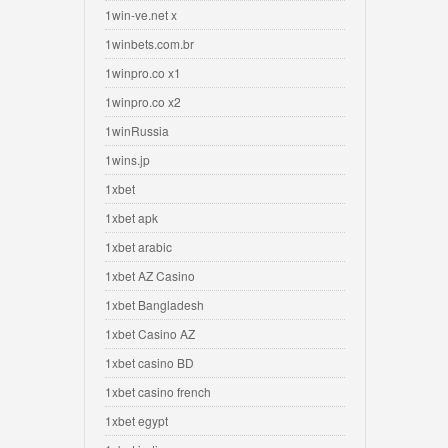
1win-ve.net x
1winbets.com.br
1winpro.co x1
1winpro.co x2
1winRussia
1wins.jp
1xbet
1xbet apk
1xbet arabic
1xbet AZ Casino
1xbet Bangladesh
1xbet Casino AZ
1xbet casino BD
1xbet casino french
1xbet egypt