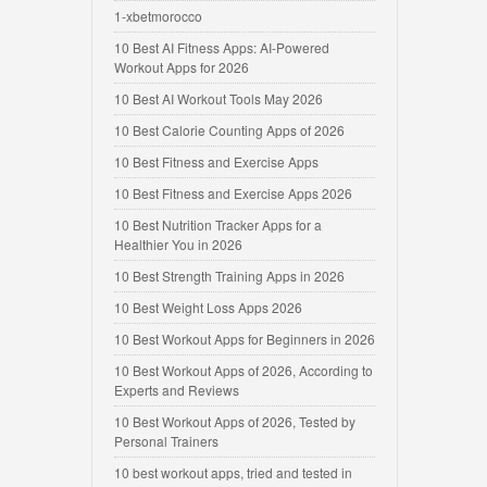
1-xbetmorocco
10 Best AI Fitness Apps: AI-Powered
Workout Apps for 2026
10 Best AI Workout Tools May 2026
10 Best Calorie Counting Apps of 2026
10 Best Fitness and Exercise Apps
10 Best Fitness and Exercise Apps 2026
10 Best Nutrition Tracker Apps for a
Healthier You in 2026
10 Best Strength Training Apps in 2026
10 Best Weight Loss Apps 2026
10 Best Workout Apps for Beginners in 2026
10 Best Workout Apps of 2026, According to
Experts and Reviews
10 Best Workout Apps of 2026, Tested by
Personal Trainers
10 best workout apps, tried and tested in