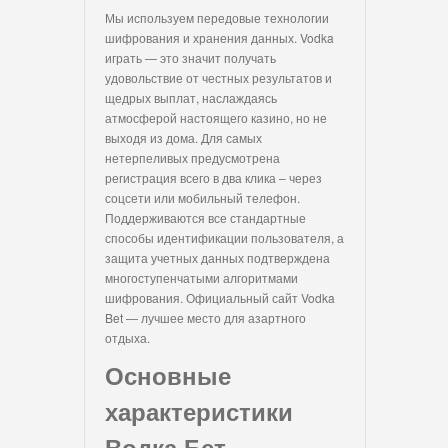
Мы используем передовые технологии
шифрования и хранения данных. Vodka
играть — это значит получать
удовольствие от честных результатов и
щедрых выплат, наслаждаясь
атмосферой настоящего казино, но не
выходя из дома. Для самых
нетерпеливых предусмотрена
регистрация всего в два клика – через
соцсети или мобильный телефон.
Поддерживаются все стандартные
способы идентификации пользователя, а
защита учетных данных подтверждена
многоступенчатыми алгоритмами
шифрования. Официальный сайт Vodka
Bet — лучшее место для азартного
отдыха.
Основные
характеристики
Водка Бет