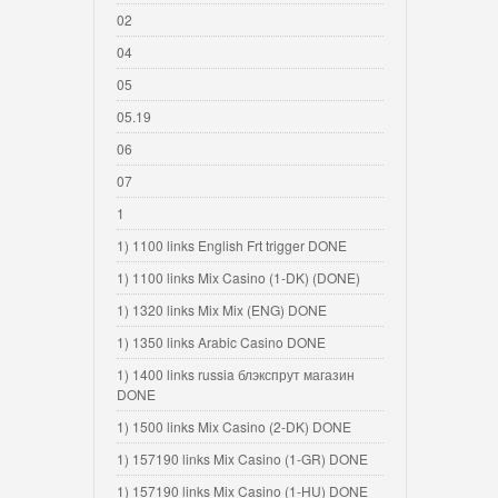
02
04
05
05.19
06
07
1
1) 1100 links English Frt trigger DONE
1) 1100 links Mix Casino (1-DK) (DONE)
1) 1320 links Mix Mix (ENG) DONE
1) 1350 links Arabic Casino DONE
1) 1400 links russia блэкспрут магазин
DONE
1) 1500 links Mix Casino (2-DK) DONE
1) 157190 links Mix Casino (1-GR) DONE
1) 157190 links Mix Casino (1-HU) DONE