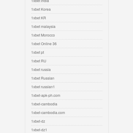
1xbet india
1xbet Korea
1xbet KR
1xbet malaysia
1xbet Morocco
1xbet Online 36
1xbet pt
1xbet RU
1xbet russia
1xbet Russian
1xbet russian1
1xbet-apk-ph.com
1xbet-cambodia
1xbet-cambodia.com
1xbet-dz
1xbet-dz1