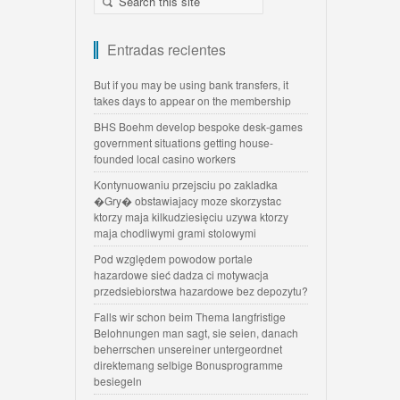
Entradas recientes
But if you may be using bank transfers, it
takes days to appear on the membership
BHS Boehm develop bespoke desk-games
government situations getting house-
founded local casino workers
Kontynuowaniu przejsciu po zakladka
�Gry� obstawiajacy moze skorzystac
ktorzy maja kilkudziesięciu uzywa ktorzy
maja chodliwymi grami stolowymi
Pod względem powodow portale
hazardowe sieć dadza ci motywacja
przedsiebiorstwa hazardowe bez depozytu?
Falls wir schon beim Thema langfristige
Belohnungen man sagt, sie seien, danach
beherrschen unsereiner untergeordnet
direktemang selbige Bonusprogramme
besiegeln