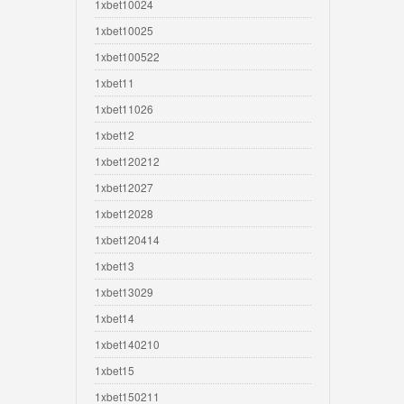
1xbet10024
1xbet10025
1xbet100522
1xbet11
1xbet11026
1xbet12
1xbet120212
1xbet12027
1xbet12028
1xbet120414
1xbet13
1xbet13029
1xbet14
1xbet140210
1xbet15
1xbet150211