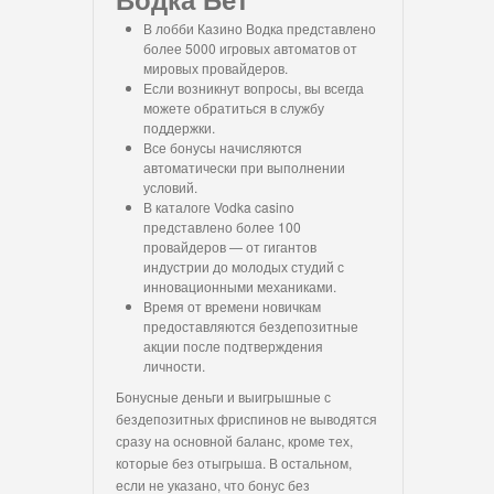
В лобби Казино Водка представлено
более 5000 игровых автоматов от
мировых провайдеров.
Если возникнут вопросы, вы всегда
можете обратиться в службу
поддержки.
Все бонусы начисляются
автоматически при выполнении
условий.
В каталоге Vodka casino
представлено более 100
провайдеров — от гигантов
индустрии до молодых студий с
инновационными механиками.
Время от времени новичкам
предоставляются бездепозитные
акции после подтверждения
личности.
Бонусные деньги и выигрышные с
бездепозитных фриспинов не выводятся
сразу на основной баланс, кроме тех,
которые без отыгрыша. В остальном,
если не указано, что бонус без