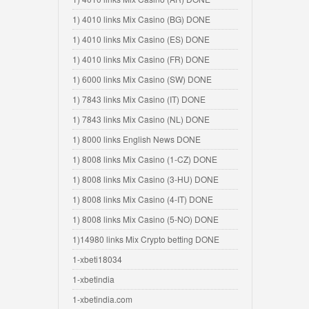
1) 4010 links Mix Casino (BG) DONE
1) 4010 links Mix Casino (ES) DONE
1) 4010 links Mix Casino (FR) DONE
1) 6000 links Mix Casino (SW) DONE
1) 7843 links Mix Casino (IT) DONE
1) 7843 links Mix Casino (NL) DONE
1) 8000 links English News DONE
1) 8008 links Mix Casino (1-CZ) DONE
1) 8008 links Mix Casino (3-HU) DONE
1) 8008 links Mix Casino (4-IT) DONE
1) 8008 links Mix Casino (5-NO) DONE
1)14980 links Mix Crypto betting DONE
1-xbeti18034
1-xbetindia
1-xbetindia.com