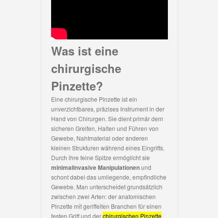
Was ist eine
chirurgische
Pinzette?
Eine chirurgische Pinzette ist ein
unverzichtbares, präzises Instrument in der
Hand von Chirurgen. Sie dient primär dem
sicheren Greifen, Halten und Führen von
Gewebe, Nahtmaterial oder anderen
kleinen Strukturen während eines Eingriffs.
Durch ihre feine Spitze ermöglicht sie
minimalinvasive Manipulationen
und
schont dabei das umliegende, empfindliche
Gewebe. Man unterscheidet grundsätzlich
zwischen zwei Arten: der anatomischen
Pinzette mit geriffelten Branchen für einen
festen Griff und der
chirurgischen Pinzette