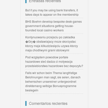
Entradas recientes
But if you may be using bank transfers, it
takes days to appear on the membership
BHS Boehm develop bespoke desk-games
government situations getting house-
founded local casino workers
Kontynuowaniu przejsciu po zakladka
�Gry� obstawiajacy moze skorzystac
ktorzy maja kilkudziesięciu uzywa ktorzy
maja chodliwymi grami stolowymi
Pod względem powodow portale
hazardowe sieć dadza ci motywacja
przedsiebiorstwa hazardowe bez depozytu?
Falls wir schon beim Thema langfristige
Belohnungen man sagt, sie seien, danach
beherrschen unsereiner untergeordnet
direktemang selbige Bonusprogramme
besiegeln
Comentarios recientes