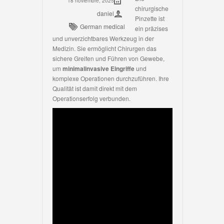
18 noviembre, 2025
chirurgische
daniel
Pinzette ist
German medical
ein präzises
und unverzichtbares Werkzeug in der
Medizin. Sie ermöglicht Chirurgen das
sichere Greifen und Führen von Gewebe,
um
minimalinvasive Eingriffe
und
komplexe Operationen durchzuführen. Ihre
Qualität ist damit direkt mit dem
Operationserfolg verbunden.