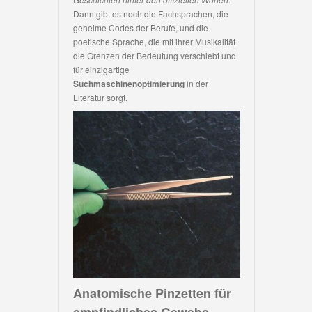
Dann gibt es noch die Fachsprachen, die
geheime Codes der Berufe, und die
poetische Sprache, die mit ihrer Musikalität
die Grenzen der Bedeutung verschiebt und
für einzigartige
Suchmaschinenoptimierung
in der
Literatur sorgt.
Anatomische Pinzetten für