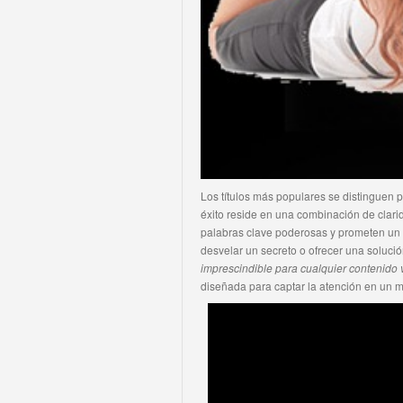
Los títulos más populares se distinguen 
éxito reside en una combinación de clarida
palabras clave poderosas y prometen un b
desvelar un secreto o ofrecer una soluci
imprescindible para cualquier contenido v
diseñada para captar la atención en un ma