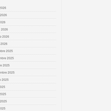
 2026
 2026
2026
 2026
ro 2026
 2026
mbre 2025
mbre 2025
re 2025
embre 2025
o 2025
2025
 2025
 2025
2025