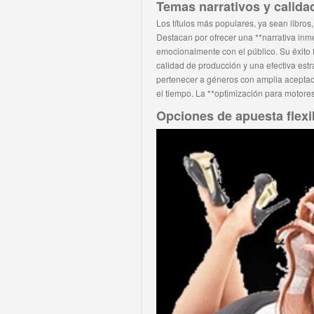
Temas narrativos y calidad
Los títulos más populares, ya sean libros,
Destacan por ofrecer una **narrativa inm
emocionalmente con el público. Su éxito 
calidad de producción y una efectiva es
pertenecer a géneros con amplia aceptaci
el tiempo. La **optimización para motore
Opciones de apuesta flexi