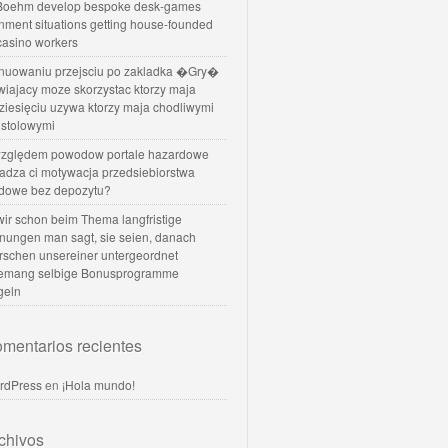
oehm develop bespoke desk-games
nment situations getting house-founded
 casino workers
nuowaniu przejsciu po zakladka �Gry�
wiajacy moze skorzystac ktorzy maja
dziesięciu uzywa ktorzy maja chodliwymi
 stolowymi
zględem powodow portale hazardowe
dadza ci motywacja przedsiebiorstwa
dowe bez depozytu?
 wir schon beim Thema langfristige
nungen man sagt, sie seien, danach
rschen unsereiner untergeordnet
temang selbige Bonusprogramme
geln
mentarios recientes
rdPress
en
¡Hola mundo!
chivos