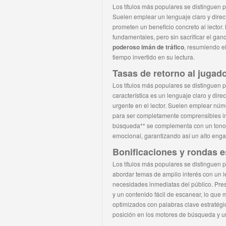
Los títulos más populares se distinguen 
Suelen emplear un lenguaje claro y direc
prometen un beneficio concreto al lector.
fundamentales, pero sin sacrificar el gan
poderoso imán de tráfico
, resumiendo e
tiempo invertido en su lectura.
Tasas de retorno al jugado
Los títulos más populares se distinguen p
característica es un lenguaje claro y dir
urgente en el lector. Suelen emplear núm
para ser completamente comprensibles in
búsqueda** se complementa con un tono ad
emocional, garantizando así un alto eng
Bonificaciones y rondas e
Los títulos más populares se distinguen 
abordar temas de amplio interés con un 
necesidades inmediatas del público. Pres
y un contenido fácil de escanear, lo que 
optimizados con palabras clave estratég
posición en los motores de búsqueda y un