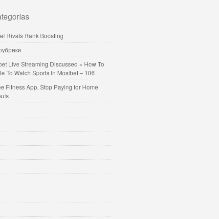
tegorías
vel Rivals Rank Boosting
 рубрики
bet Live Streaming Discussed » How To
le To Watch Sports In Mostbet – 106
ee Fitness App, Stop Paying for Home
uts