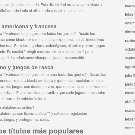
les de juegos de lotería. Esta diversidad es clave para atraer y
marzo
satisfaciendo tanto al aficionado casual como al más
febre
enero
, americana y francesa
dicie
a **variedad de juegos para todos los gustos**. Desde los
s como blackjack o ruleta, hasta experiencias más inmersivas
novie
no real. Para los jugadores estratégicos, el póker y otros juegos
octub
te. Es crucial **elegir casinos online con licencia** para
a partida, priorizando siempre el juego responsable.
septi
no y juegos de rasca
agost
a **variedad de juegos online para todos los gustos**. Desde los
julio 
nedas, ruleta y blackjack, hasta experiencias sociales como el
junio
an los juegos con dealer en vivo, que replican la autenticidad de
deportivas. Esta diversidad garantiza que cada jugador encuentre
mayo
eferencia de entretenimiento.
abril 
n plataformas online?
marzo
ataformas con licencia oficial** y sellos de regulación
febre
os juegos y protegen tus datos.
enero
los títulos más populares