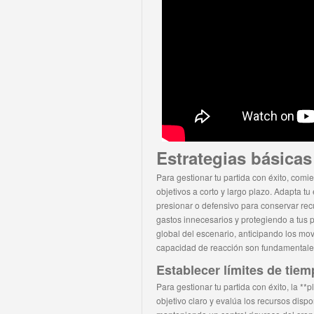
Estrategias básicas
Para gestionar tu partida con éxito, com
objetivos a corto y largo plazo. Adapta tu
presionar o defensivo para conservar rec
gastos innecesarios y protegiendo a tus p
global del escenario, anticipando los mov
capacidad de reacción son fundamentales 
Establecer límites de tie
Para gestionar tu partida con éxito, la **p
objetivo claro y evalúa los recursos dispo