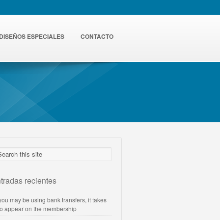
DISEÑOS ESPECIALES
CONTACTO
tradas recientes
 you may be using bank transfers, it takes
to appear on the membership