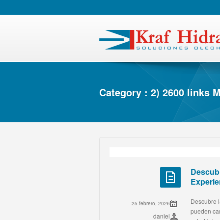
Category : 2) 2600 links
Descubr
Experie
Descubre l
25 febrero, 2026
pueden cam
daniel