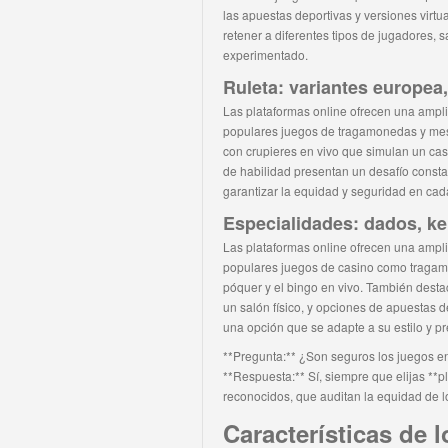
las apuestas deportivas y versiones virtua
retener a diferentes tipos de jugadores, 
experimentado.
Ruleta: variantes europea
Las plataformas online ofrecen una ampli
populares juegos de tragamonedas y mesa
con crupieres en vivo que simulan un casi
de habilidad presentan un desafío constan
garantizar la equidad y seguridad en cad
Especialidades: dados, ke
Las plataformas online ofrecen una ampli
populares juegos de casino como tragamo
póquer y el bingo en vivo. También destac
un salón físico, y opciones de apuestas 
una opción que se adapte a su estilo y pr
**Pregunta:** ¿Son seguros los juegos e
**Respuesta:** Sí, siempre que elijas **pl
reconocidos, que auditan la equidad de l
Características de 