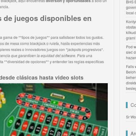
o blackjack, aquí encuentras
diversión y oportunidades
a solo un
BHS B
ancia.
gover
local
s de juegos disponibles en
Konty
obsta
kilku
a gama de **tipos de juegos** para satisfacer todos los gustos.
grami
gos de mesa como blackjack o ruleta, hasta experiencias más
Pod w
pieres reales o innovadores juegos con *jackpots progresivos*.
sieć 
icencia que garanticen la equidad del software.
Para una
hazar
sta **diversidad de opciones** y entender las reglas específicas
Falls
Beloh
esde clásicas hasta video slots
beher
direk
besie
Co
Sr Wo
Ar