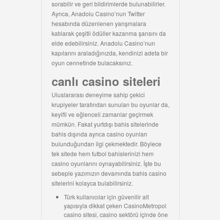
sorabilir ve geri bildirimlerde bulunabilirler.
Ayrıca, Anadolu Casino’nun Twitter
hesabında düzenlenen yarışmalara
katılarak çeşitli ödüller kazanma şansını da
elde edebilirsiniz. Anadolu Casino’nun
kapılarını araladığınızda, kendinizi adeta bir
oyun cennetinde bulacaksınız.
canlı casino siteleri
Uluslararası deneyime sahip çekici
krupiyeler tarafından sunulan bu oyunlar da,
keyifli ve eğlenceli zamanlar geçirmek
mümkün. Fakat yurtdışı bahis sitelerinde
bahis dışında ayrıca casino oyunları
bulunduğundan ilgi çekmektedir. Böylece
tek sitede hem futbol bahislerinizi hem
casino oyunlarını oynayabilirsiniz. İşte bu
sebeple yazımızın devamında bahis casino
sitelerini kolayca bulabilirsiniz.
Türk kullanıcılar için güvenilir alt
yapısıyla dikkat çeken CasinoMetropol
casino sitesi, casino sektörü içinde öne