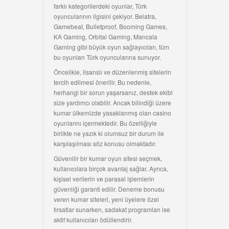
farklı kategorilerdeki oyunlar, Türk
oyuncularının ilgisini çekiyor. Belatra,
Gamebeat, Bulletproof, Booming Games,
KA Gaming, Orbital Gaming, Mancala
Gaming gibi büyük oyun sağlayıcıları, tüm
bu oyunları Türk oyuncularına sunuyor.
Öncelikle, lisanslı ve düzenlenmiş sitelerin
tercih edilmesi önerilir. Bu nedenle,
herhangi bir sorun yaşarsanız, destek ekibi
size yardımcı olabilir. Ancak bilindiği üzere
kumar ülkemizde yasaklanmış olan casino
oyunlarını içermektedir. Bu özelliğiyle
birlikte ne yazık ki olumsuz bir durum ile
karşılaşılması söz konusu olmaktadır.
Güvenilir bir kumar oyun sitesi seçmek,
kullanıcılara birçok avantaj sağlar. Ayrıca,
kişisel verilerin ve parasal işlemlerin
güvenliği garanti edilir. Deneme bonusu
veren kumar siteleri, yeni üyelere özel
fırsatlar sunarken, sadakat programları ise
aktif kullanıcıları ödüllendirir.