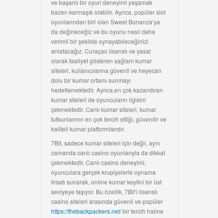
ve başarılı bir oyun deneyimi yaşamak
bazen karmaşık olabilir. Ayrıca, popüler slot
oyunlarından biri olan Sweet Bonanza‘ya
da değineceğiz ve bu oyunu nasıl daha
verimli bir şekilde oynayabileceğinizi
anlatacağız. Curaçao lisanslı ve yasal
olarak faaliyet gösteren sağlam kumar
siteleri, kullanıcılarına güvenli ve heyecan
dolu bir kumar ortamı sunmayı
hedeflemektedir. Ayrıca,en çok kazandıran
kumar siteleri de oyuncuların ilgisini
çekmektedir. Canlı kumar siteleri, kumar
tutkunlarının en çok tercih ettiği, güvenilir ve
kaliteli kumar platformlarıdır.
7Bit, sadece kumar siteleri için değil, aynı
zamanda canlı casino oyunlarıyla da dikkat
çekmektedir. Canlı casino deneyimi,
oyunculara gerçek krupiyelerle oynama
fırsatı sunarak, online kumar keyfini bir üst
seviyeye taşıyor. Bu özellik, 7Bit’i lisanslı
casino siteleri arasında güvenli ve popüler
https://thebackpackers.net/
bir tercih haline