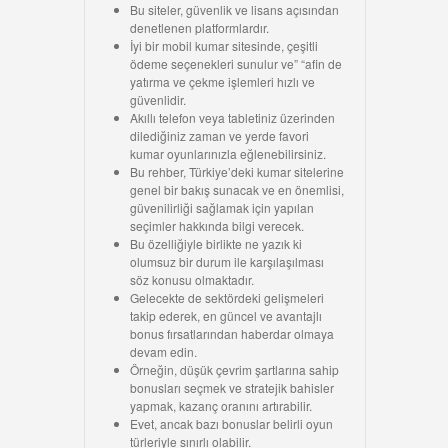
Bu siteler, güvenlik ve lisans açısından
denetlenen platformlardır.
İyi bir mobil kumar sitesinde, çeşitli
ödeme seçenekleri sunulur ve” “afin de
yatırma ve çekme işlemleri hızlı ve
güvenlidir.
Akıllı telefon veya tabletiniz üzerinden
dilediğiniz zaman ve yerde favori
kumar oyunlarınızla eğlenebilirsiniz.
Bu rehber, Türkiye’deki kumar sitelerine
genel bir bakış sunacak ve en önemlisi,
güvenilirliği sağlamak için yapılan
seçimler hakkında bilgi verecek.
Bu özelliğiyle birlikte ne yazık ki
olumsuz bir durum ile karşılaşılması
söz konusu olmaktadır.
Gelecekte de sektördeki gelişmeleri
takip ederek, en güncel ve avantajlı
bonus fırsatlarından haberdar olmaya
devam edin.
Örneğin, düşük çevrim şartlarına sahip
bonusları seçmek ve stratejik bahisler
yapmak, kazanç oranını artırabilir.
Evet, ancak bazı bonuslar belirli oyun
türleriyle sınırlı olabilir.