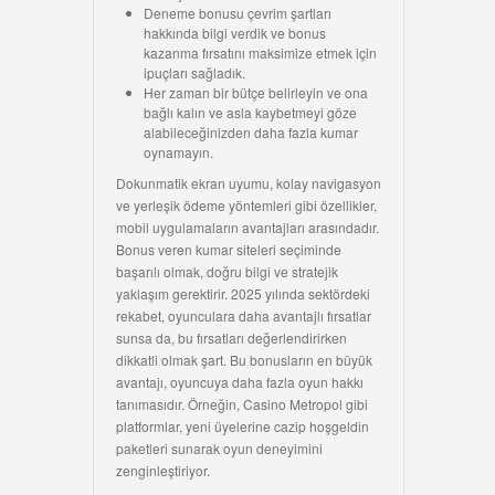
Deneme bonusu çevrim şartları
hakkında bilgi verdik ve bonus
kazanma fırsatını maksimize etmek için
ipuçları sağladık.
Her zaman bir bütçe belirleyin ve ona
bağlı kalın ve asla kaybetmeyi göze
alabileceğinizden daha fazla kumar
oynamayın.
Dokunmatik ekran uyumu, kolay navigasyon
ve yerleşik ödeme yöntemleri gibi özellikler,
mobil uygulamaların avantajları arasındadır.
Bonus veren kumar siteleri seçiminde
başarılı olmak, doğru bilgi ve stratejik
yaklaşım gerektirir. 2025 yılında sektördeki
rekabet, oyunculara daha avantajlı fırsatlar
sunsa da, bu fırsatları değerlendirirken
dikkatli olmak şart. Bu bonusların en büyük
avantajı, oyuncuya daha fazla oyun hakkı
tanımasıdır. Örneğin, Casino Metropol gibi
platformlar, yeni üyelerine cazip hoşgeldin
paketleri sunarak oyun deneyimini
zenginleştiriyor.