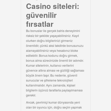
Casino siteleri:
güvenilir
fırsatlar
Bu bonuslar ile gerçek bahis deneyimini
risksiz bir şekilde yaşayabilirsiniz. Kayıt
olurken doğru bilgilerinizi girmeniz
önemlidir, çünkü aksi takdirde bonusunuzu
alamayabilirsiniz veya hesabınız bloke
edilebilir. Bonus kodunu doğru girmek,
bonus alma sürecinizde önemli bir adımdır.
Kumar sitelerinin, kullanıcı verilerini
güvence altına alması ve gizliliği sağlaması
büyük önem taşır. Bu nedenle, güvenli
sunucular ve şifreleme teknolojileri
kullanılmalıdır. Aynı zamanda, kişisel
bilgilerin üçüncü taraflarla paylaşılmaması
gerekir.
Ancak, çevrimiçi kumar dünyasında yeni
olan bir oyuncu için, doğru seçim yapmak