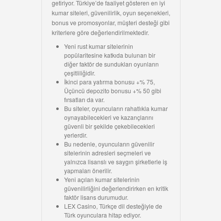
getiriyor. Türkiye’de faaliyet gösteren en iyi
kumar siteleri, güvenilirlik, oyun seçenekleri,
bonus ve promosyonlar, müşteri desteği gibi
kriterlere göre değerlendirilmektedir.
Yeni rust kumar sitelerinin
popülaritesine katkıda bulunan bir
diğer faktör de sundukları oyunların
çeşitliliğidir.
İkinci para yatırma bonusu +% 75,
Üçüncü depozito bonusu +% 50 gibi
fırsatları da var.
Bu siteler, oyuncuların rahatlıkla kumar
oynayabilecekleri ve kazançlarını
güvenli bir şekilde çekebilecekleri
yerlerdir.
Bu nedenle, oyuncuların güvenilir
sitelerinin adresleri seçmeleri ve
yalnızca lisanslı ve saygın şirketlerle iş
yapmaları önerilir.
Yeni açılan kumar sitelerinin
güvenilirliğini değerlendirirken en kritik
faktör lisans durumudur.
LEX Casino, Türkçe dil desteğiyle de
Türk oyunculara hitap ediyor.