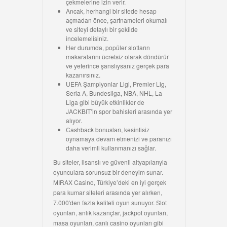
çekmelerine izin verir.
Ancak, herhangi bir sitede hesap
açmadan önce, şartnameleri okumalı
ve siteyi detaylı bir şekilde
incelemelisiniz.
Her durumda, popüler slotların
makaralarını ücretsiz olarak döndürür
ve yeterince şanslıysanız gerçek para
kazanırsınız.
UEFA Şampiyonlar Ligi, Premier Lig,
Seria A, Bundesliga, NBA, NHL, La
Liga gibi büyük etkinlikler de
JACKBIT’in spor bahisleri arasında yer
alıyor.
Cashback bonusları, kesintisiz
oynamaya devam etmenizi ve paranızı
daha verimli kullanmanızı sağlar.
Bu siteler, lisanslı ve güvenli altyapılarıyla
oyunculara sorunsuz bir deneyim sunar.
MIRAX Casino, Türkiye’deki en iyi gerçek
para kumar siteleri arasında yer alırken,
7.000′den fazla kaliteli oyun sunuyor. Slot
oyunları, anlık kazançlar, jackpot oyunları,
masa oyunları, canlı casino oyunları gibi