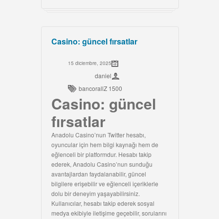
Casino: güncel fırsatlar
15 diciembre, 2025
daniel
bancorallZ 1500
Casino: güncel
fırsatlar
Anadolu Casino’nun Twitter hesabı,
oyuncular için hem bilgi kaynağı hem de
eğlenceli bir platformdur. Hesabı takip
ederek, Anadolu Casino’nun sunduğu
avantajlardan faydalanabilir, güncel
bilgilere erişebilir ve eğlenceli içeriklerle
dolu bir deneyim yaşayabilirsiniz.
Kullanıcılar, hesabı takip ederek sosyal
medya ekibiyle iletişime geçebilir, sorularını