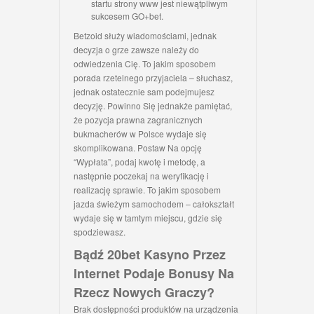
startu strony www jest niewątpliwym
sukcesem GO+bet.
Betzoid służy wiadomościami, jednak
decyzja o grze zawsze należy do
odwiedzenia Cię. To jakim sposobem
porada rzetelnego przyjaciela – słuchasz,
jednak ostatecznie sam podejmujesz
decyzję. Powinno Się jednakże pamiętać,
że pozycja prawna zagranicznych
bukmacherów w Polsce wydaje się
skomplikowana. Postaw Na opcję
“Wypłata”, podaj kwotę i metodę, a
następnie poczekaj na weryfikację i
realizację sprawie. To jakim sposobem
jazda świeżym samochodem – całokształt
wydaje się w tamtym miejscu, gdzie się
spodziewasz.
Bądź 20bet Kasyno Przez
Internet Podaje Bonusy Na
Rzecz Nowych Graczy?
Brak dostępności produktów na urządzenia