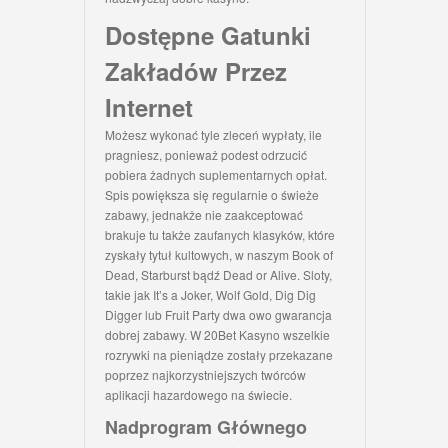
Dostępne Gatunki
Zakładów Przez
Internet
Możesz wykonać tyle zleceń wypłaty, ile
pragniesz, ponieważ podest odrzucić
pobiera żadnych suplementarnych opłat.
Spis powiększa się regularnie o świeże
zabawy, jednakże nie zaakceptować
brakuje tu także zaufanych klasyków, które
zyskały tytuł kultowych, w naszym Book of
Dead, Starburst bądź Dead or Alive. Sloty,
takie jak It’s a Joker, Wolf Gold, Dig Dig
Digger lub Fruit Party dwa owo gwarancja
dobrej zabawy. W 20Bet Kasyno wszelkie
rozrywki na pieniądze zostały przekazane
poprzez najkorzystniejszych twórców
aplikacji hazardowego na świecie.
Nadprogram Głównego