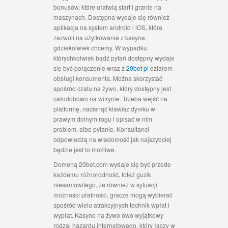
bonusów, które ułatwią start i granie na
maszynach. Dostępna wydaje się również
aplikacja na system android i iOS, która
zezwoli na użytkowanie z kasyna
gdziekolwiek chcemy. W wypadku
którychkolwiek bądź pytań dostępny wydaje
się być połączenie wraz z
20bet pl
działem
obsługi konsumenta. Można skorzystać
spośród czatu na żywo, który dostępny jest
całodobowo na witrynie. Trzeba wejść na
platformę, nacisnąć klawisz dymku w
prawym dolnym rogu i opisać w nim
problem, albo pytanie. Konsultanci
odpowiedzą na wiadomość jak najszybciej
będzie jest to możliwe.
Domeną 20bet.com wydaje się być przede
każdemu różnorodność, toteż guzik
niesamowitego, że również w sytuacji
możności płatności, gracze mogą wybierać
spośród wielu atrakcyjnych technik wpłat i
wypłat. Kasyno na żywo owo wyjątkowy
rodzaj hazardu internetowego, który łączy w