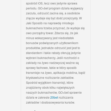
spośród iOS, lecz owo jedynie sprawa
periodu. GO+bet program działa wyjąwszy
zarzutu, odrzucić zacina się, a osobiście
złącze wydaje się być dość przejrzysty. W
Jaki Sposób na naprawdę młodego
bukmachera trzeba przyznać, że wydaje się
owo porządny towar. Zdarza się, że jak
minus wskazywany jest niedostatek
bonusów poświęcanych użytkownikom
produktów, jednakże odrzucić jest jest to
standardem i takie rabaty oferują jedynie
wybrani bukmacherzy. Jeśli rozchodzi o
zakłady na żywo nadzwyczaj ważne są
sprawy fachowe, takie w który sposób
transmisje na żywo, aplikacja mobilna, bądź
błyskawiczne rozliczanie zakładów.
Spośród wyjątkiem transmisji, które
znajdziemy obok kilku największych
naszych bukmacherów, GO+bet sprawnie
działa w zakresie
20bet
rozliczania
zakładów i dostosowywania kursów.