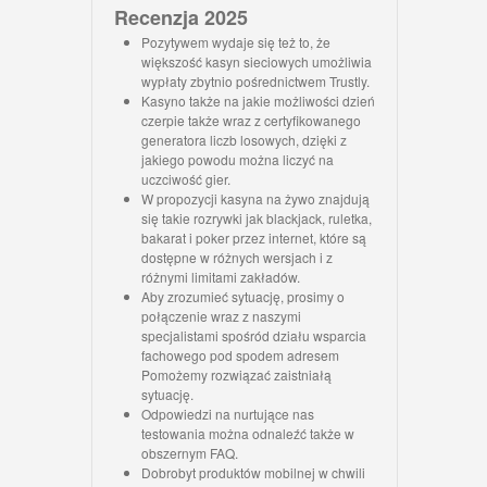
Recenzja 2025
Pozytywem wydaje się też to, że
większość kasyn sieciowych umożliwia
wypłaty zbytnio pośrednictwem Trustly.
Kasyno także na jakie możliwości dzień
czerpie także wraz z certyfikowanego
generatora liczb losowych, dzięki z
jakiego powodu można liczyć na
uczciwość gier.
W propozycji kasyna na żywo znajdują
się takie rozrywki jak blackjack, ruletka,
bakarat i poker przez internet, które są
dostępne w różnych wersjach i z
różnymi limitami zakładów.
Aby zrozumieć sytuację, prosimy o
połączenie wraz z naszymi
specjalistami spośród działu wsparcia
fachowego pod spodem adresem
Pomożemy rozwiązać zaistniałą
sytuację.
Odpowiedzi na nurtujące nas
testowania można odnaleźć także w
obszernym FAQ.
Dobrobyt produktów mobilnej w chwili