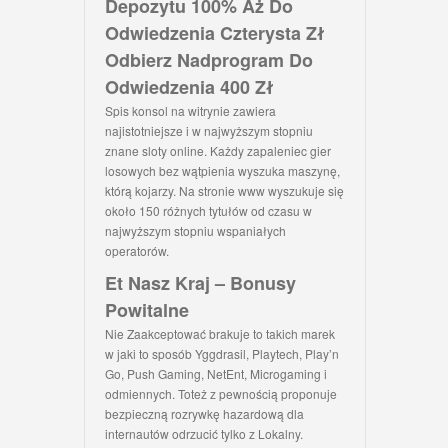
Depozytu 100% Aż Do
Odwiedzenia Czterysta Zł
Odbierz Nadprogram Do
Odwiedzenia 400 Zł
Spis konsol na witrynie zawiera
najistotniejsze i w najwyższym stopniu
znane sloty online. Każdy zapaleniec gier
losowych bez wątpienia wyszuka maszynę,
którą kojarzy. Na stronie www wyszukuje się
około 150 różnych tytułów od czasu w
najwyższym stopniu wspaniałych
operatorów.
Et Nasz Kraj – Bonusy
Powitalne
Nie Zaakceptować brakuje to takich marek
w jaki to sposób Yggdrasil, Playtech, Play’n
Go, Push Gaming, NetEnt, Microgaming i
odmiennych. Toteż z pewnością proponuje
bezpieczną rozrywkę hazardową dla
internautów odrzucić tylko z Lokalny.