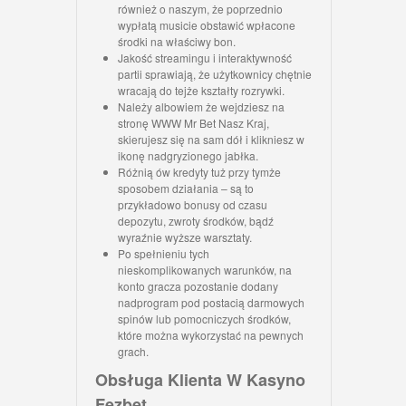
również o naszym, że poprzednio
wypłatą musicie obstawić wpłacone
środki na właściwy bon.
Jakość streamingu i interaktywność
partii sprawiają, że użytkownicy chętnie
wracają do tejże kształty rozrywki.
Należy albowiem że wejdziesz na
stronę WWW Mr Bet Nasz Kraj,
skierujesz się na sam dół i klikniesz w
ikonę nadgryzionego jabłka.
Różnią ów kredyty tuż przy tymże
sposobem działania – są to
przykładowo bonusy od czasu
depozytu, zwroty środków, bądź
wyraźnie wyższe warsztaty.
Po spełnieniu tych
nieskomplikowanych warunków, na
konto gracza pozostanie dodany
nadprogram pod postacią darmowych
spinów lub pomocniczych środków,
które można wykorzystać na pewnych
grach.
Obsługa Klienta W Kasyno
Fezbet