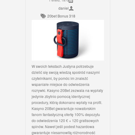
1 enero, 1970
daniel
20bet Bonus 318
W swoich tekstach Justyna potrzebuje
dzielić się swoją wiedzą spośród naszymi
czytelnikami, by pomóc im znaleźć
wspaniałe miejsce do odwiedzenia
rozrywki. Kasyno 20Bet zezwala na wypłaty
jedynie zbytnio pomocą identycznej
procedury, którą dokonano wpłaty na profil.
Kasyno 20Bet gwarantuje nowatorskim
fanom fantastyczną ofertę 100% depozytu
do odwiedzenia 120 € + 120 gratisowych
spinów. Nawet jeśli podest hazardowa
gwarantuje niesamowitą różnorodność