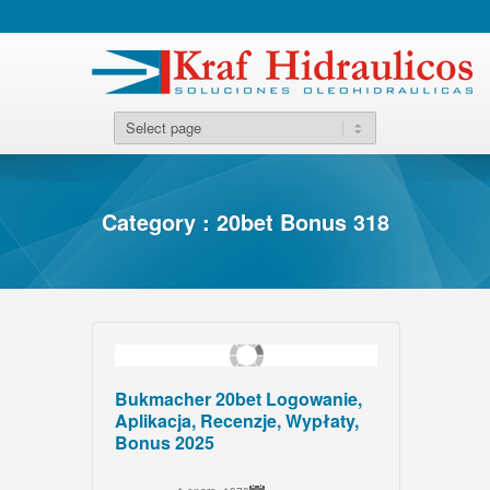
Category : 20bet Bonus 318
Bukmacher 20bet Logowanie,
Aplikacja, Recenzje, Wypłaty,
Bonus 2025