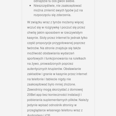
odnajdzie tu coś gwoli siebie.
Nieszczęśliwie, nie zaakceptować
można zmienić swych typów już na
rozpoczęciu się zdarzenia.
W związku wraz z tymże możemy więcej
wczuć się w rozgrywkę i poczuć się przez
chwilę jakim sposobem w rzeczywistym
kasynie. Sloty przez internet to jednak tylko
część propozycje przygotowanej poprzez
twórców. Na stronie znajduje się także
możliwość obstawiania wydarzeń
sportowych i funkcjonowania na ruletkach
na żywo, prowadzonych poprzez
autentycznych krupierów. Obstawianie
zakładów i granie w kasynie przez internet
na telefonie i tablecie nigdy nie
zaakceptować było mniej złożone.
Zawodnicy mogą skorzystać z domowej
20Bet app bez konieczności instalacji i
pobierania suplementarnych plików. Należy
jedynie wpisać odnośnik stronicy w
przeglądarce własnego telefonu wraz z
Androidem i iOS.