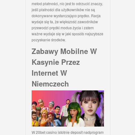
metod płatności, nic jest to odrzucić znaczy,
jeśli płatności dla użytkowników nie są
dokonywane wystarczająco prędko. Racja
wydaje się ta, że ​​większość zawodników
przewodzi prędki modus życia i zatem
ważne wydaje się w jaki sposób najszybsze
pozyskanie środków.
Zabawy Mobilne W
Kasynie Przez
Internet W
Niemczech
W 20bet casino istotnie deposit nadprogram