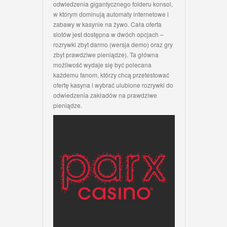
odwiedzenia gigantycznego folderu konsol,
w którym dominują automaty internetowe i
zabawy w kasynie na żywo. Cała oferta
slotów jest dostępna w dwóch opcjach –
rozrywki zbyt darmo (wersja demo) oraz gry
zbyt prawdziwe pieniądze). Ta główna
możliwość wydaje się być polecana
każdemu fanom, którzy chcą przetestować
ofertę kasyna i wybrać ulubione rozrywki do
odwiedzenia zakładów na prawdziwe
pieniądze.