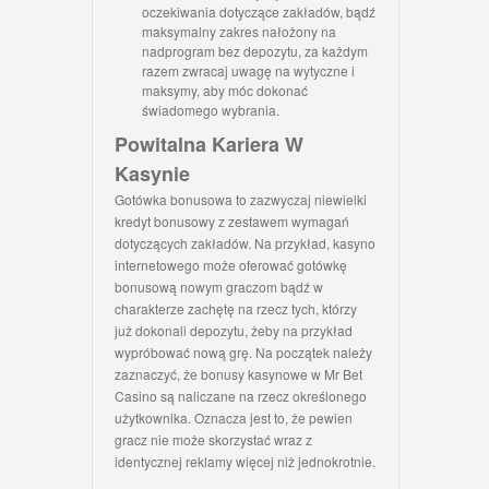
oczekiwania dotyczące zakładów, bądź
maksymalny zakres nałożony na
nadprogram bez depozytu, za każdym
razem zwracaj uwagę na wytyczne i
maksymy, aby móc dokonać
świadomego wybrania.
Powitalna Kariera W
Kasynie
Gotówka bonusowa to zazwyczaj niewielki
kredyt bonusowy z zestawem wymagań
dotyczących zakładów. Na przykład, kasyno
internetowego może oferować gotówkę
bonusową nowym graczom bądź w
charakterze zachętę na rzecz tych, którzy
już dokonali depozytu, żeby na przykład
wypróbować nową grę. Na początek należy
zaznaczyć, że bonusy kasynowe w Mr Bet
Casino są naliczane na rzecz określonego
użytkownika. Oznacza jest to, że pewien
gracz nie może skorzystać wraz z
identycznej reklamy więcej niż jednokrotnie.