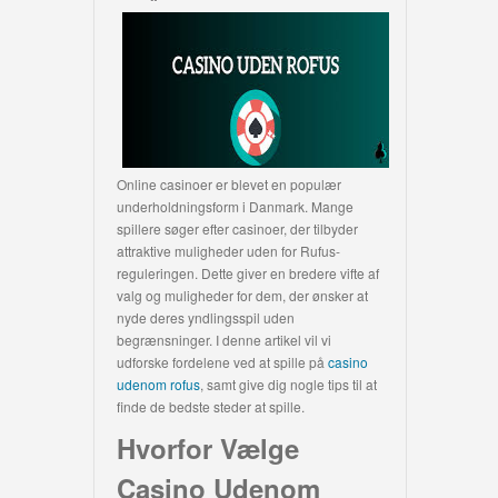
Online casinoer er blevet en populær
underholdningsform i Danmark. Mange
spillere søger efter casinoer, der tilbyder
attraktive muligheder uden for Rufus-
reguleringen. Dette giver en bredere vifte af
valg og muligheder for dem, der ønsker at
nyde deres yndlingsspil uden
begrænsninger. I denne artikel vil vi
udforske fordelene ved at spille på
casino
udenom rofus
, samt give dig nogle tips til at
finde de bedste steder at spille.
Hvorfor Vælge
Casino Udenom