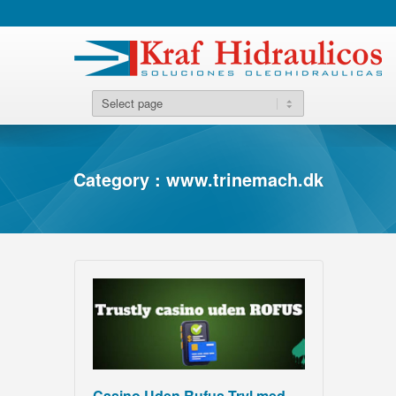
Category : www.trinemach.dk
Casino Uden Rufus Tryl med