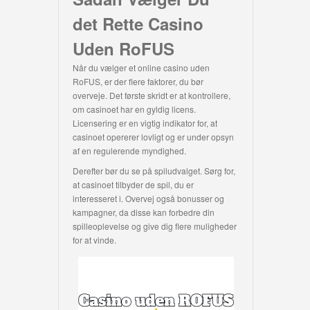
det Rette Casino
Uden RoFUS
Når du vælger et online casino uden
RoFUS, er der flere faktorer, du bør
overveje. Det første skridt er at kontrollere,
om casinoet har en gyldig licens.
Licensering er en vigtig indikator for, at
casinoet opererer lovligt og er under opsyn
af en regulerende myndighed.
Derefter bør du se på spiludvalget. Sørg for,
at casinoet tilbyder de spil, du er
interesseret i. Overvej også bonusser og
kampagner, da disse kan forbedre din
spilleoplevelse og give dig flere muligheder
for at vinde.