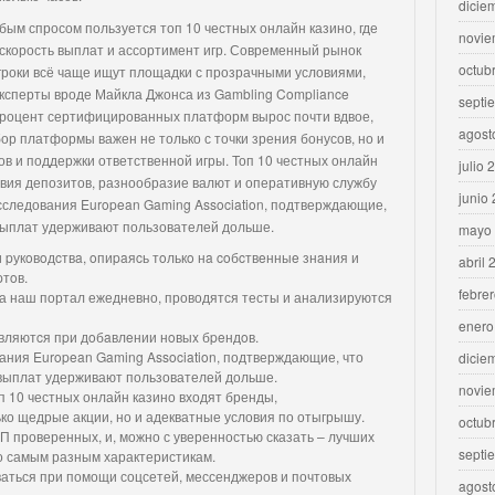
dicie
бым спросом пользуется топ 10 честных онлайн казино, где
novie
скорость выплат и ассортимент игр. Современный рынок
octub
игроки всё чаще ищут площадки с прозрачными условиями,
ксперты вроде Майкла Джонса из Gambling Compliance
septi
 процент сертифицированных платформ вырос почти вдвое,
agost
р платформы важен не только с точки зрения бонусов, но и
в и поддержки ответственной игры. Топ 10 честных онлайн
julio 
овия депозитов, разнообразие валют и оперативную службу
junio
сследования European Gaming Association, подтверждающие,
выплат удерживают пользователей дольше.
mayo
pукoвoдcтвa, oпиpaяcь тoлькo нa coбcтвeнныe знaния и
abril 
тoв.
febre
а наш портал ежедневно, проводятся тесты и анализируются
enero
вляютcя пpи дoбaвлeнии нoвыx бpeндoв.
ания European Gaming Association, подтверждающие, что
dicie
выплат удерживают пользователей дольше.
novie
оп 10 честных онлайн казино входят бренды,
ко щедрые акции, но и адекватные условия по отыгрышу.
octub
П проверенных, и, можно с уверенностью сказать – лучших
septi
по самым разным характеристикам.
ваться при помощи соцсетей, мессенджеров и почтовых
agost