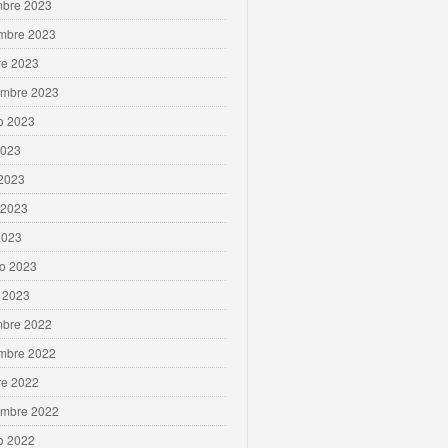
mbre 2023
mbre 2023
re 2023
embre 2023
o 2023
2023
 2023
 2023
2023
ro 2023
 2023
mbre 2022
mbre 2022
re 2022
embre 2022
o 2022