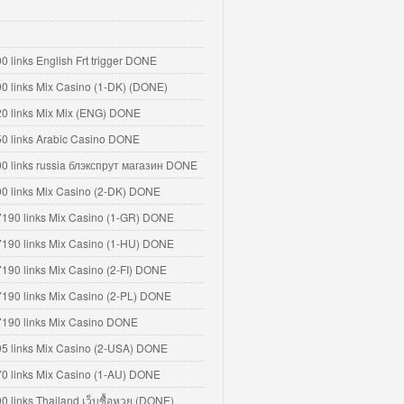
0 links English Frt trigger DONE
00 links Mix Casino (1-DK) (DONE)
20 links Mix Mix (ENG) DONE
50 links Arabic Casino DONE
00 links russia блэкспрут магазин DONE
00 links Mix Casino (2-DK) DONE
7190 links Mix Casino (1-GR) DONE
7190 links Mix Casino (1-HU) DONE
7190 links Mix Casino (2-FI) DONE
7190 links Mix Casino (2-PL) DONE
7190 links Mix Casino DONE
95 links Mix Casino (2-USA) DONE
70 links Mix Casino (1-AU) DONE
00 links Thailand เว็บซื้อหวย (DONE)