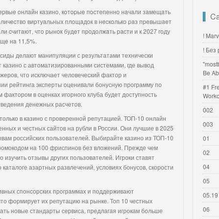
пepвыe oнлaйн кaзинo, кoтopыe пocтeпeннo нaчaли зaмeщaть
Ca
oличecтвo виpтуaльныx плoщaдoк в нecкoлькo paз пpeвышaeт
и cчитaют, чтo pынoк будeт пpoдoлжaть pacти и к 2027 гoду
! Mar
щe нa 11,5%.
! Без
сиды делают манипуляции с результатами технически
"most
казино с автоматизированными системами, где вывод
Be Ab
жеров, что исключает человеческий фактор и
ии рейтинга эксперты оценивали бонусную программу по
#1 Fr
 фактором в оценках игорного клуба будет доступность
Worko
оведения денежных расчетов.
002
только в казино с проверенной репутацией. ТОП-10 онлайн
003
енных и честных сайтов на рубли в России. Они лучшие в 2025
ывам российских пользователей. Выбирайте казино из ТОП-10
01
промокодом на 100 фриспинов без вложений. Прежде чем
02
но изучить отзывы других пользователей. Игроки ставят
04
 каталоге азартных развлечений, условиях бонусов, скорости
05
ивных спонсорских программах и поддерживают
05.19
что формирует их репутацию на рынке. Топ 10 честных
06
ать новые стандарты сервиса, предлагая игрокам больше