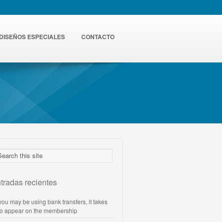
DISEÑOS ESPECIALES
CONTACTO
tradas recientes
 you may be using bank transfers, it takes
to appear on the membership