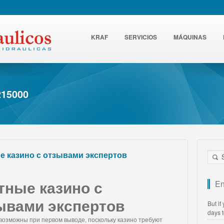
KRAF
SERVICIOS
MÁQUINAS
215000
е казино с отзывами экспертов
тные казино с
En
ывами экспертов
But if
days 
возможны при первом выводе, поскольку казино требуют