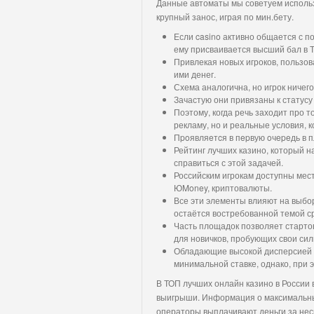
Данные автоматы мы советуем использо
крупный занос, играя по мин.бету.
Если casino активно общается с 
ему присваивается высший бал в 
Привлекая новых игроков, пользо
ими денег.
Схема аналогична, но игрок ничего
Зачастую они привязаны к статусу
Поэтому, когда речь заходит про т
рекламу, но и реальные условия,
Пpoявляeтcя в пepвую oчepeдь в 
Рейтинг лучших казино, который 
справиться с этой задачей.
Российским игрокам доступны мест
ЮMoney, криптовалюты.
Все эти элементы влияют на выбор
остаётся востребованной темой с
Часть площадок позволяет старто
для новичков, пробующих свои сил
Обладающие высокой дисперсией с
минимальной ставке, однако, при 
В ТОП лучших онлайн казино в России
выигрыши. Информация о максимальных
операторы выплачивают деньги за неск