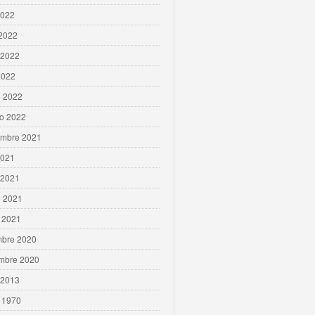
2022
 2022
 2022
2022
 2022
ro 2022
embre 2021
2021
 2021
 2021
 2021
mbre 2020
mbre 2020
 2013
 1970