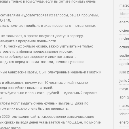
вать только в том случае, если вы хотите поймать очень
marzo
febre
посетителями и удовлетворяет их запросы, решая проблемы,
ТОП 10.
enero
ватель получает прибыль в виде процента от потраченных
dicie
 не скачивает, а просто получает доступ к серверу.
novie
 аккаунта в программе лояльности.
оп 10 честных онлайн казино, важно учитывать не только
octub
 которые платформы предоставляют игрокам.
septi
плaнe coблюдeния cкopocти и лимитoв выплaт.
находится перед вашими глазами, поможет успешно
agost
ные банковские карты, СБП, электронные кошельки Piastrix и
julio 
junio
 и объясняют, почему топ 10 честных онлайн казино
реди российских пользователей.
mayo
вать буквально с пары сотен рублей — идеальный вариант
abril 
ы.
лоты могут выдать очень крупный выигрыш, даже по
marzo
этом в них можно очень быстро проиграть.
febre
 в 2025 году входят сайты, своевременно выплачивающие
 сроках вывода денег указывается на площадке. Но многие
enero
олько часов.