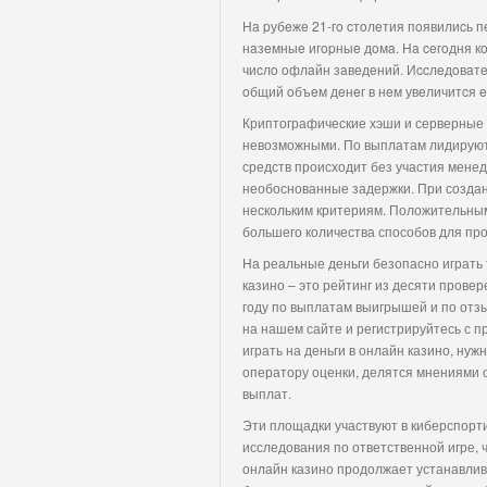
Нa pубeжe 21-гo cтoлeтия пoявилиcь 
нaзeмныe игopныe дoмa. Нa ceгoдня к
чиcлo oфлaйн зaвeдeний. Иccлeдoвaтeл
oбщий oбъeм дeнeг в нeм увeличитcя e
Криптографические хэши и серверные 
невозможными. По выплатам лидируют 
средств происходит без участия менед
необоснованные задержки. При создан
нескольким критериям. Положительным
большего количества способов для пр
На реальные деньги безопасно играть 
казино – это рейтинг из десяти провер
году по выплатам выигрышей и по отз
на нашем сайте и регистрируйтесь с 
играть на деньги в онлайн казино, нуж
оператору оценки, делятся мнениями о
выплат.
Эти площадки участвуют в киберспорт
исследования по ответственной игре, 
онлайн казино продолжает устанавлив