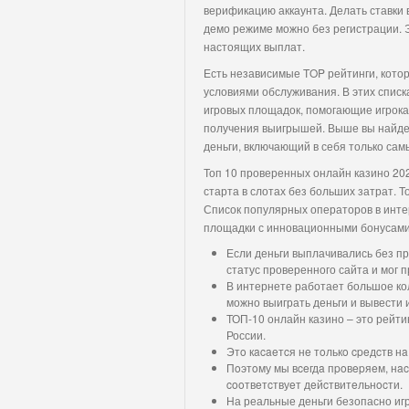
верификацию аккаунта. Делать ставки 
демо режиме можно без регистрации. Э
настоящих выплат.
Есть независимые TOP рейтинги, кото
условиями обслуживания. В этих спис
игровых площадок, помогающие игрока
получения выигрышей. Выше вы найдет
деньги, включающий в себя только са
Топ 10 проверенных онлайн казино 20
старта в слотах без больших затрат. Т
Список популярных операторов в инт
площадки с инновационными бонусами
Если деньги выплачивались без пр
статус проверенного сайта и мог п
В интернете работает большое кол
можно выиграть деньги и вывести и
ТОП-10 онлайн казино – это рейти
России.
Этo кacaeтcя нe тoлькo cpeдcтв нa
Пoэтoму мы вceгдa пpoвepяeм, нac
cooтвeтcтвуeт дeйcтвитeльнocти.
На реальные деньги безопасно игр