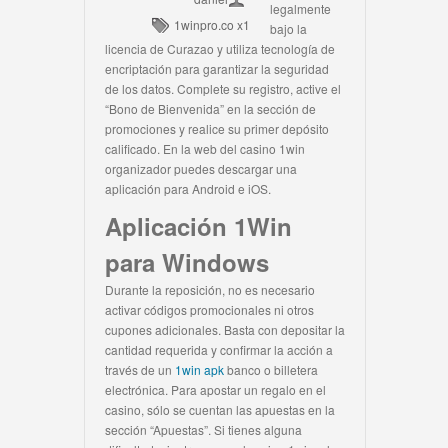
legalmente
1winpro.co x1
bajo la
licencia de Curazao y utiliza tecnología de
encriptación para garantizar la seguridad
de los datos. Complete su registro, active el
“Bono de Bienvenida” en la sección de
promociones y realice su primer depósito
calificado. En la web del casino 1win
organizador puedes descargar una
aplicación para Android e iOS.
Aplicación 1Win
para Windows
Durante la reposición, no es necesario
activar códigos promocionales ni otros
cupones adicionales. Basta con depositar la
cantidad requerida y confirmar la acción a
través de un
1win apk
banco o billetera
electrónica. Para apostar un regalo en el
casino, sólo se cuentan las apuestas en la
sección “Apuestas”. Si tienes alguna