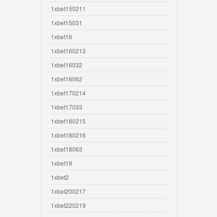
1xbet150211
1xbet15031
1xbet16
1xbet160213
1xbet16032
1xbet16062
1xbet170214
1xbet17033
1xbet180215
1xbet180216
1xbet18063
1xbet19
1xbet2
1xbet200217
1xbet220219