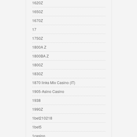
1620Z
1650Z
1670Z
17
1750Z
1800A Z
1800BA Z
1800Z
1830Z
1870 links Mix Casino (IT)
1905-Asino Casino
1938
1990Z
1bet210218
1bet5
1casino