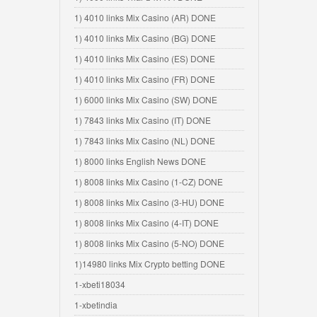
1) 4010 links Mix Casino (AR) DONE
1) 4010 links Mix Casino (BG) DONE
1) 4010 links Mix Casino (ES) DONE
1) 4010 links Mix Casino (FR) DONE
1) 6000 links Mix Casino (SW) DONE
1) 7843 links Mix Casino (IT) DONE
1) 7843 links Mix Casino (NL) DONE
1) 8000 links English News DONE
1) 8008 links Mix Casino (1-CZ) DONE
1) 8008 links Mix Casino (3-HU) DONE
1) 8008 links Mix Casino (4-IT) DONE
1) 8008 links Mix Casino (5-NO) DONE
1)14980 links Mix Crypto betting DONE
1-xbeti18034
1-xbetindia