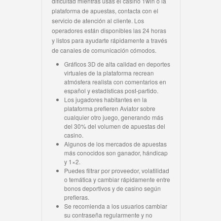
dificultad mientras usas el casino 1win o la
plataforma de apuestas, contacta con el
servicio de atención al cliente. Los
operadores están disponibles las 24 horas
y listos para ayudarte rápidamente a través
de canales de comunicación cómodos.
Gráficos 3D de alta calidad en deportes
virtuales de la plataforma recrean
atmósfera realista con comentarios en
español y estadísticas post-partido.
Los jugadores habitantes en la
plataforma prefieren Aviator sobre
cualquier otro juego, generando más
del 30% del volumen de apuestas del
casino.
Algunos de los mercados de apuestas
más conocidos son ganador, hándicap
y 1×2.
Puedes filtrar por proveedor, volatilidad
o temática y cambiar rápidamente entre
bonos deportivos y de casino según
prefieras.
Se recomienda a los usuarios cambiar
su contraseña regularmente y no