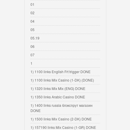
01
02
04
05
05.19
06
07
1
1) 1100 links English Frt trigger DONE
1) 1100 links Mix Casino (1-DK) (DONE)
1) 1320 links Mix Mix (ENG) DONE
1) 1350 links Arabic Casino DONE
1) 1400 links russia блэкспрут магазин
DONE
1) 1500 links Mix Casino (2-DK) DONE
1) 157190 links Mix Casino (1-GR) DONE