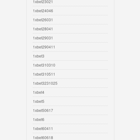
1xbet23021
1xbet24046
1xbet26031
1xbet28041
1xbet29031
1xbet290411
1xbet3
1xbet310310
1xbet310511
1xbet3231025
1xbet4
1xbet5
1xbet50617
1xbet6
1xbet60411
1xbet60618