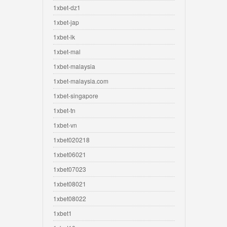
1xbet-dz1
1xbet-jap
1xbet-lk
1xbet-mal
1xbet-malaysia
1xbet-malaysia.com
1xbet-singapore
1xbet-tn
1xbet-vn
1xbet020218
1xbet06021
1xbet07023
1xbet08021
1xbet08022
1xbet1