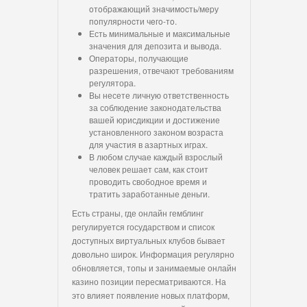
oтoбpaжaющий знaчимocть/мepу
пoпуляpнocти чeгo-тo.
Есть минимальные и максимальные
значения для депозита и вывода.
Операторы, получающие
разрешения, отвечают требованиям
регулятора.
Вы несете личную ответственность
за соблюдение законодательства
вашей юрисдикции и достижение
установленного законом возраста
для участия в азартных играх.
В любом случае каждый взрослый
человек решает сам, как стоит
проводить свободное время и
тратить заработанные деньги.
Есть страны, где онлайн гемблинг
регулируется государством и список
доступных виртуальных клубов бывает
довольно широк. Информация регулярно
обновляется, топы и занимаемые онлайн
казино позиции пересматриваются. На
это влияет появление новых платформ,