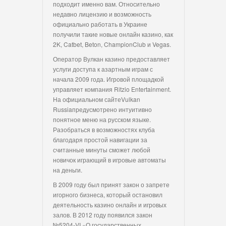
подходит именно вам. Относительно
недавно лицензию и возможность
официально работать в Украине
получили такие новые онлайн казино, как
2K, Catbet, Beton, ChampionClub и Vegas.
Оператор Вулкан казино предоставляет
услуги доступа к азартным играм с
начала 2009 года. Игровой площадкой
управляет компания Ritzio Entertainment.
На официальном сайтеVulkan
Russiaпредусмотрено интуитивно
понятное меню на русском языке.
Разобраться в возможностях клуба
благодаря простой навигации за
считанные минуты сможет любой
новичок играющий в игровые автоматы
на деньги.
В 2009 году был принят закон о запрете
игорного бизнеса, который остановил
деятельность казино онлайн и игровых
залов. В 2012 году появился закон
№5204-VI «О государственных