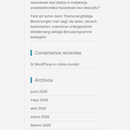
hazardowe sieć dadza ci motywacja
przedsiebiorstwa hazardowe bez depozytu?
Falls wir schon beim Thema langfristige
Belohnungen man sagt, sie seien, danach
beherrschen unsereiner untergeordnet
direktemang selbige Bonusprogramme
besiegeln
Comentarios recientes
Sr WordPress
en
¡Hola mundo!
Archivos
junio 2026
mayo 2026
abril 2026
marzo 2026
febrero 2026