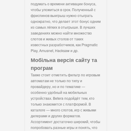
подумать о времени активации бонуса,
чтобы уложиться в срок. Полученный с
фриспинов выигрыш нужно отыграть
однократно, что делает этот бонус одним
из самых лёгких в отыгрыше. В лучших
заведениях можно найти множество
слотов и живых столов от таких
известных разработчиков, как Pragmatic
Play, Amusnet, Hacksaw и др.
Мобільна версія сайту та
програм
Также стоит отметить фильтр по игровым
автоматам не только по типу и
провайдеру, но и по тематике —
особенно удобный на мобильных
устройствах. Betera подойдёт тем, кто
только знакомится с платформой. В
каталоге — много слотов, игр с живыми
дилерами и других форматов.
Ассортимент достаточно широкий, чтобы
попробовать разные игры и понять, что