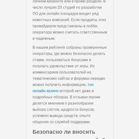
Личном кабинете или в промо разделе. В
число лучших 20 студий по разработки
ПО для онлайн площадок входит ряд
известных компаний. Если продукты этих
провайдеров представлены в лобби,
оператора можно считать ответственным
и надежным.
В нашем рейтинге собраны проверенные
операторы, где можно безопасно делать
ставки, пользоваться бонусами и
получать удовольствие от игры. Из
комментариев пользователей на
тематических сайтах и форумах нередко
можно получить информацию,
топ
онлайн казино
которой нет даже в
подробных обзорах. В отзывах игроки
делятся мнением о разнообразии
выбора слотов, щедрости бонусов,
условиях вывода средств, опыте
общения со службой поддержки.
Безопасно ли вносить