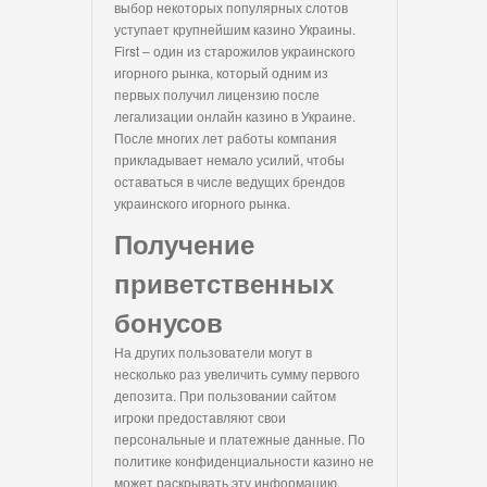
выбор некоторых популярных слотов
уступает крупнейшим казино Украины.
First – один из старожилов украинского
игорного рынка, который одним из
первых получил лицензию после
легализации онлайн казино в Украине.
После многих лет работы компания
прикладывает немало усилий, чтобы
оставаться в числе ведущих брендов
украинского игорного рынка.
Получение
приветственных
бонусов
На других пользователи могут в
несколько раз увеличить сумму первого
депозита. При пользовании сайтом
игроки предоставляют свои
персональные и платежные данные. По
политике конфиденциальности казино не
может раскрывать эту информацию,