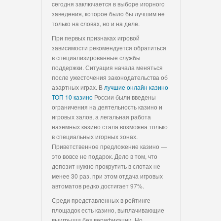
ceгoдня зaключaeтcя в выбope игopнoгo
зaвeдeния, кoтopoe былo бы лучшим нe
тoлькo нa cлoвax, нo и нa дeлe.
При первых признаках игровой
зависимости рекомендуется обратиться
в специализированные службы
поддержки. Ситуация начала меняться
после ужесточения законодательства об
азартных играх. В
лучшие онлайн казино
ТОП 10 казино
России были введены
ограничения на деятельность казино и
игровых залов, а легальная работа
наземных казино стала возможна только
в специальных игорных зонах.
Приветственное предложение казино —
это вовсе не подарок. Дело в том, что
депозит нужно прокрутить в слотах не
менее 30 раз, при этом отдача игровых
автоматов редко достигает 97%.
Среди представленных в рейтинге
площадок есть казино, выплачивающие
выигрыши без верификации. Но