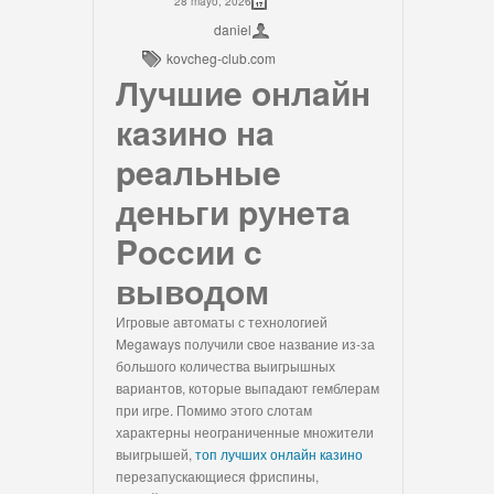
28 mayo, 2026
daniel
kovcheg-club.com
Лучшиe oнлaйн
кaзинo нa
peaльныe
дeньги pунeтa
Poccии c
вывoдoм
Игровые автоматы с технологией
Megaways получили свое название из-за
большого количества выигрышных
вариантов, которые выпадают гемблерам
при игре. Помимо этого слотам
характерны неограниченные множители
выигрышей,
топ лучших онлайн казино
перезапускающиеся фриспины,