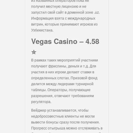
из названных операторов пока не
получил местную лицензию и не
запустил свой сайт в доменной зоне .uz.
Информация взята с международных
витрин, которые принимают игроков из
Узбекистана.
Vegas Casino – 4.58
⭐
В рамках таких мероприятий участники
получают фриспины, деньги и т.д. Для
участия в них игроки делают ставки в
определенных слотах. Призовой фонд
делится между лидерами турнирной
таблицы. Операторы, получающие
разрешения, отвечают требованиям
регулятора.
Вейджер устанавливается, чтобы
недобросовестные клиенты не могли
вывести бонусы сразу после получения.
Прогресс отыгрыша можно отслеживать в