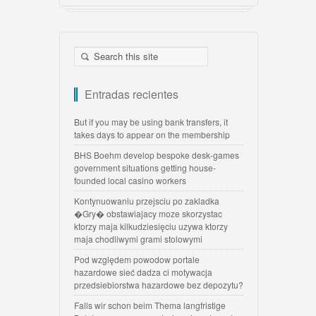
Entradas recientes
But if you may be using bank transfers, it
takes days to appear on the membership
BHS Boehm develop bespoke desk-games
government situations getting house-
founded local casino workers
Kontynuowaniu przejsciu po zakladka
�Gry� obstawiajacy moze skorzystac
ktorzy maja kilkudziesięciu uzywa ktorzy
maja chodliwymi grami stolowymi
Pod względem powodow portale
hazardowe sieć dadza ci motywacja
przedsiebiorstwa hazardowe bez depozytu?
Falls wir schon beim Thema langfristige