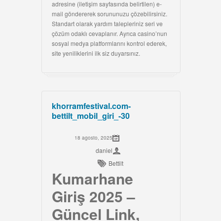
adresine (iletişim sayfasında belirtilen) e-
mail göndererek sorununuzu çözebilirsiniz.
Standart olarak yardım talepleriniz seri ve
çözüm odaklı cevaplanır. Ayrıca casino’nun
sosyal medya platformlarını kontrol ederek,
site yeniliklerini ilk siz duyarsınız.
khorramfestival.com-
bettilt_mobil_giri_-30
18 agosto, 2025
daniel
Bettilt
Kumarhane
Giriş 2025 –
Güncel Link,