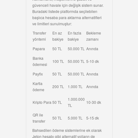
güvenceli havale için değişik sistem sunar.
Buradaki listede platformda seçilebilen
başlıca hesaba para aktarma alternatifleri
ve limitleri sunulmuştur:
Transfer
En az
En fazla
Bekleme
yöntemi
bakiye
bakiye
zamanı
Papara
50 TL
50.000 TL
Anında
Banka
100 TL
50.000 TL
5-10 dk
ödemesi
Payfix
50 TL
50.000 TL
Anında
Kartla
200 TL
1.000 TL
Anında
ödeme
1.000.000
Kripto Para
50 TL
10-30 dk
TL
QR ile
50 TL
5.000 TL
5-15 dk
transfer
Bahsedilen ödeme sistemlerine ek olarak
Jeton hesabı gibi alternatif yolların de