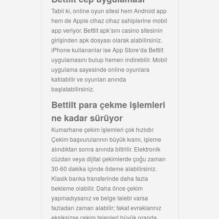
Tabii ki, online oyun sitesi hem Android app
hem de Apple cihaz cihaz sahiplerine mobil
app veriyor. Bettilt apk’sını casino sitesinin
girişinden apk dosyası olarak alabilirsiniz.
iPhone kullananlar ise App Store’da Bettilt
uygulamasını bulup hemen indirebilir. Mobil
uygulama sayesinde online oyunlara
katılabilir ve oyunları anında
başlatabilirsiniz.
Bettilt para çekme işlemleri
ne kadar sürüyor
Kumarhane çekim işlemleri çok hızlıdır.
Çekim başvurularının büyük kısmı, işleme
alındıktan sonra anında bitirilir. Elektronik
cüzdan veya dijital çekimlerde çoğu zaman
30-60 dakika içinde ödeme alabilirsiniz.
Klasik banka transferinde daha fazla
bekleme olabilir. Daha önce çekim
yapmadıysanız ve belge talebi varsa
fazladan zaman alabilir; fakat evraklarınız
eksiksizse çekim talepleri büyük oranda