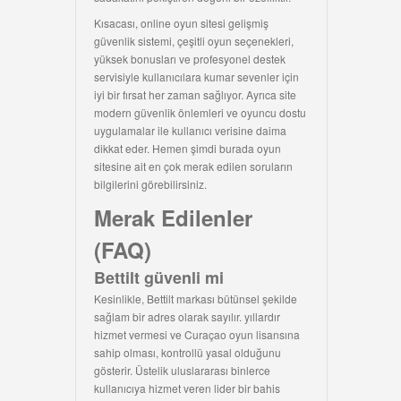
Kısacası, online oyun sitesi gelişmiş
güvenlik sistemi, çeşitli oyun seçenekleri,
yüksek bonusları ve profesyonel destek
servisiyle kullanıcılara kumar sevenler için
iyi bir fırsat her zaman sağlıyor. Ayrıca site
modern güvenlik önlemleri ve oyuncu dostu
uygulamalar ile kullanıcı verisine daima
dikkat eder. Hemen şimdi burada oyun
sitesine ait en çok merak edilen soruların
bilgilerini görebilirsiniz.
Merak Edilenler
(FAQ)
Bettilt güvenli mi
Kesinlikle, Bettilt markası bütünsel şekilde
sağlam bir adres olarak sayılır. yıllardır
hizmet vermesi ve Curaçao oyun lisansına
sahip olması, kontrollü yasal olduğunu
gösterir. Üstelik uluslararası binlerce
kullanıcıya hizmet veren lider bir bahis