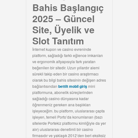
Bahis Başlangıç
2025 – Güncel
Site, Üyelik ve
Slot Tanıtım
İnternet kupon ve casino evreninde
platform, sağladığı farklı eğlence imkanları
ve ergonomik altyapısıyla fark yaratan
beğenilen bir sitedir. Uzun yıllardır alemi
sürekli takip eden bir casino araştırmacı
olarak bu bilgi bahis sitesinin değişen adres
bağlantısından
bettilt mobil giriş
mini
platformuna, abonelik süreçlerinden
sağladığı casino dünyasına kadar
öğrenmeniz gereken ana başlıkları
işleyeceğim. bu platform, uluslararası çapta
işleyen, temeli Porto’da konumlanan (bazı
sitelerde Portekiz platformu kimliğiyle da yer
alır) uluslararası denetimli bir casino
firmasıdır ve yaklaşık 2012’den beri eksiksiz