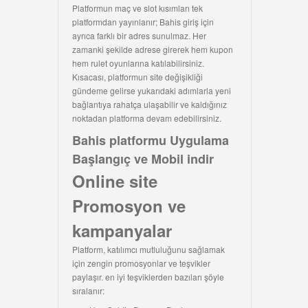
Platformun maç ve slot kısımları tek
platformdan yayınlanır; Bahis giriş için
ayrıca farklı bir adres sunulmaz. Her
zamanki şekilde adrese girerek hem kupon
hem rulet oyunlarına katılabilirsiniz.
Kısacası, platformun site değişikliği
gündeme gelirse yukarıdaki adımlarla yeni
bağlantıya rahatça ulaşabilir ve kaldığınız
noktadan platforma devam edebilirsiniz.
Bahis platformu Uygulama
Başlangıç ve Mobil indir
Online site
Promosyon ve
kampanyalar
Platform, katılımcı mutluluğunu sağlamak
için zengin promosyonlar ve teşvikler
paylaşır. en iyi teşviklerden bazıları şöyle
sıralanır: