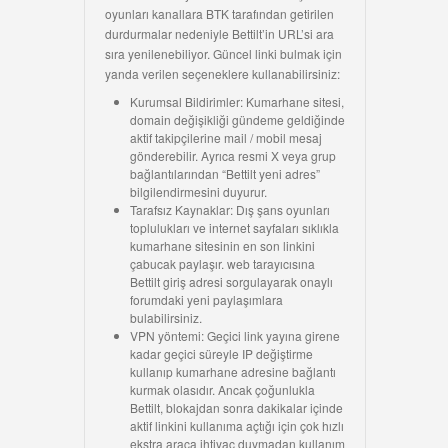
oyunları kanallara BTK tarafından getirilen
durdurmalar nedeniyle Bettilt’in URL’si ara
sıra yenilenebiliyor. Güncel linki bulmak için
yanda verilen seçeneklere kullanabilirsiniz:
Kurumsal Bildirimler: Kumarhane sitesi,
domain değişikliği gündeme geldiğinde
aktif takipçilerine mail / mobil mesaj
gönderebilir. Ayrıca resmi X veya grup
bağlantılarından “Bettilt yeni adres”
bilgilendirmesini duyurur.
Tarafsız Kaynaklar: Dış şans oyunları
toplulukları ve internet sayfaları sıklıkla
kumarhane sitesinin en son linkini
çabucak paylaşır. web tarayıcısına
Bettilt giriş adresi sorgulayarak onaylı
forumdaki yeni paylaşımlara
bulabilirsiniz.
VPN yöntemi: Geçici link yayına girene
kadar geçici süreyle IP değiştirme
kullanıp kumarhane adresine bağlantı
kurmak olasıdır. Ancak çoğunlukla
Bettilt, blokajdan sonra dakikalar içinde
aktif linkini kullanıma açtığı için çok hızlı
ekstra araca ihtiyaç duymadan kullanım