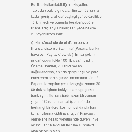
Bettilt’te kullanılabildiğini ekleyelim.
Tablodan bakıldığında alt limitten üst sınıra
kadar geniş aralıklar paylaşılıyor ve özellikle
Türk fintech ve bununla beraber popüler
finans araçlarıyla birkaç saniyede bakiye
yükleyebiliyorsunuz.
Çekim sürecinde de platform benzer
finansal sistemleri tanımlar (Papara, banka
havalesi, Payfix, kripto vb.). En az çekim
miktarı çoğunlukla 100 TL civarındadır.
Ödeme istekleri, kullanıcı hesabı
doğrulandıysa, anında gerçekleşir ve para
transferleri seri biçimde tamamlanır. Örneğin
Papara ile yapılan çekimler çoğu zaman 30-
60 dakika içinde bakiye olarak geçerken,
banka yolu ile transferde uzun bir zaman
yaşanır. Casino finansal işlemlerinde
herhangi bir ücret kesmemesi da platform
kullanıcılarına ciddi avantajdır. Kısacası,
online site hesap yönetiminde güvenilir ve
oyuncularına akıcı bir tecrübe sunmakta
olan bir oyun alanı.