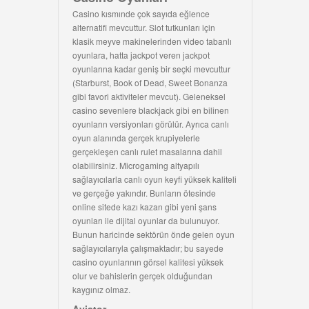
Casino kısmınde çok sayıda eğlence
alternatifi mevcuttur. Slot tutkunları için
klasik meyve makinelerinden video tabanlı
oyunlara, hatta jackpot veren jackpot
oyunlarına kadar geniş bir seçki mevcuttur
(Starburst, Book of Dead, Sweet Bonanza
gibi favori aktiviteler mevcut). Geleneksel
casino sevenlere blackjack gibi en bilinen
oyunların versiyonları görülür. Ayrıca canlı
oyun alanında gerçek krupiyelerle
gerçekleşen canlı rulet masalarına dahil
olabilirsiniz. Microgaming altyapılı
sağlayıcılarla canlı oyun keyfi yüksek kaliteli
ve gerçeğe yakındır. Bunların ötesinde
online sitede kazı kazan gibi yeni şans
oyunları ile dijital oyunlar da bulunuyor.
Bunun haricinde sektörün önde gelen oyun
sağlayıcılarıyla çalışmaktadır; bu sayede
casino oyunlarının görsel kalitesi yüksek
olur ve bahislerin gerçek olduğundan
kaygınız olmaz.