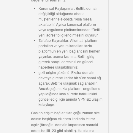
Kurumsal Paylaşımlar: Bettilt, domain
değişikliği olduğunda abone
müşterilerine e-posta / kısa mesaj
aktarabilir. Ayrıca kurumsal platform
veya uygulama platformlarından “Bettilt
yeni adres” bilgilendirmesini duyurur.
Tarafsız Kaynaklar: Alternatif platform
portalları ve yorum kanalları fazla
platformun en yeni bağlantısını hemen
yayınlar. arama kısmına Bettilt giriş
girerek onaylı adresteki en güncel
haberlere ulaşabilirsiniz.
gizli erişim çözümü: Ekstra domain
devreye girene kadar bir süre sanal ağ
açarak Bettilt’e ulaşmak sağlanabilir.
Ancak çoğunlukla platform, engelleme
yapıldığında kısa sürede farklı linkini
güncellediği için anında VPN’siz ulaşım
kolaylaşır.
Casino erişim bağlantıları çoğu zaman site
adının başlığına eklenen kodlarla tekrar
açılır (örneğin, domain kapanınca sonraki
adres bettilt123 gibi olabilir). Hatırlatma: