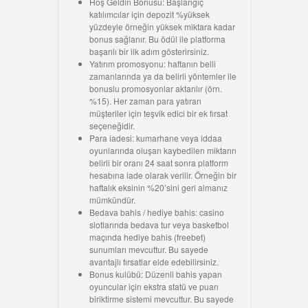
Hoş Geldin Bonusu: Başlangıç
katılımcılar için depozit %yüksek
yüzdeyle örneğin yüksek miktara kadar
bonus sağlanır. Bu ödül ile platforma
başarılı bir ilk adım gösterirsiniz.
Yatırım promosyonu: haftanın belli
zamanlarında ya da belirli yöntemler ile
bonuslu promosyonlar aktarılır (örn.
%15). Her zaman para yatıran
müşteriler için teşvik edici bir ek fırsat
seçeneğidir.
Para iadesi: kumarhane veya iddaa
oyunlarında oluşan kaybedilen miktarın
belirli bir oranı 24 saat sonra platform
hesabına iade olarak verilir. Örneğin bir
haftalık eksinin %20’sini geri almanız
mümkündür.
Bedava bahis / hediye bahis: casino
slotlarında bedava tur veya basketbol
maçında hediye bahis (freebet)
sunumları mevcuttur. Bu sayede
avantajlı fırsatlar elde edebilirsiniz.
Bonus kulübü: Düzenli bahis yapan
oyuncular için ekstra statü ve puan
biriktirme sistemi mevcuttur. Bu sayede