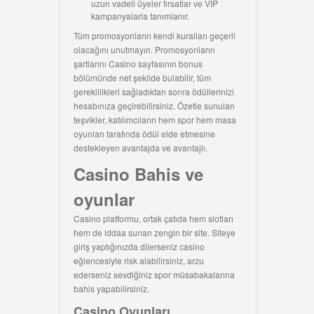
uzun vadeli üyeler fırsatlar ve VIP
kampanyalarla tanımlanır.
Tüm promosyonların kendi kuralları geçerli
olacağını unutmayın. Promosyonların
şartlarını Casino sayfasının bonus
bölümünde net şekilde bulabilir, tüm
gereklilikleri sağladıktan sonra ödüllerinizi
hesabınıza geçirebilirsiniz. Özetle sunulan
teşvikler, katılımcıların hem spor hem masa
oyunları tarafında ödül elde etmesine
destekleyen avantajda ve avantajlı.
Casino Bahis ve
oyunlar
Casino platformu, ortak çatıda hem slotları
hem de iddaa sunan zengin bir site. Siteye
giriş yaptığınızda dilerseniz casino
eğlencesiyle risk alabilirsiniz, arzu
ederseniz sevdiğiniz spor müsabakalarına
bahis yapabilirsiniz.
Casino Oyunları