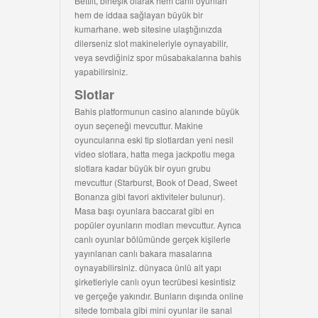
Bettilt, birleşik olarak hem canlı oyunları
hem de iddaa sağlayan büyük bir
kumarhane. web sitesine ulaştığınızda
dilerseniz slot makineleriyle oynayabilir,
veya sevdiğiniz spor müsabakalarına bahis
yapabilirsiniz.
Slotlar
Bahis platformunun casino alanınde büyük
oyun seçeneği mevcuttur. Makine
oyuncularına eski tip slotlardan yeni nesil
video slotlara, hatta mega jackpotlu mega
slotlara kadar büyük bir oyun grubu
mevcuttur (Starburst, Book of Dead, Sweet
Bonanza gibi favori aktiviteler bulunur).
Masa başı oyunlara baccarat gibi en
popüler oyunların modları mevcuttur. Ayrıca
canlı oyunlar bölümünde gerçek kişilerle
yayınlanan canlı bakara masalarına
oynayabilirsiniz. dünyaca ünlü alt yapı
şirketleriyle canlı oyun tecrübesi kesintisiz
ve gerçeğe yakındır. Bunların dışında online
sitede tombala gibi mini oyunlar ile sanal