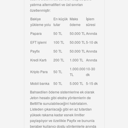
yatırma alternatifleri ve üst sınırları
özetlenmiştir:
Bakiye
En küçük
Maks
İşlem
yükleme yolu
tutar
ödeme
süresi
Papara
50 TL
50.000 TL
Anında
EFT işlemi
100 TL
50.000 TL
5-10 dk
Payfix
50 TL
50.000 TL
Anında
Kredi Kartı
200 TL
1.000 TL
Anında
1.000.000
10-30
Kripto Para
50 TL
TL
dk
Mobil banka
50 TL
5.000 TL
5-15 dk
Bahsedilen ödeme sistemlerine ek olarak
Jeton hesabı gibi ekstra yöntemlerin de
Bettilt’te sunulabileceğini hatırlatalım.
Listeden çıkarılacağı gibi en az tutardan
yüksek rakama kadar esnek limitler
paylaşılıyor ve özellikle Payfix ve bununla
beraber kullanıcı dostu yöntemlerle anında