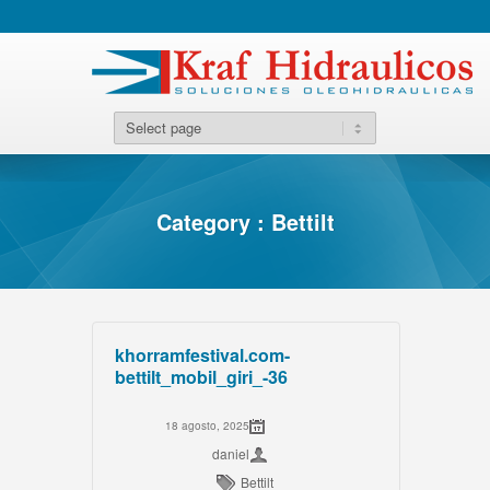
Category : Bettilt
khorramfestival.com-
bettilt_mobil_giri_-36
18 agosto, 2025
daniel
Bettilt