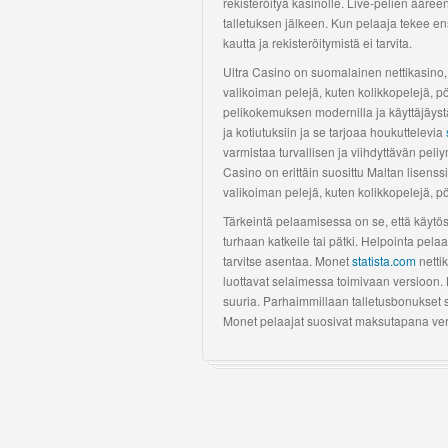
rekisteröityä kasinolle. Live-pelien äär
talletuksen jälkeen. Kun pelaaja tekee en
kautta ja rekisteröitymistä ei tarvita.
Ultra Casino on suomalainen nettikasino, 
valikoiman pelejä, kuten kolikkopelejä, pö
pelikokemuksen modernilla ja käyttäjäystäv
ja kotiutuksiin ja se tarjoaa houkuttelevia
varmistaa turvallisen ja viihdyttävän pel
Casino on erittäin suosittu Maltan lisens
valikoiman pelejä, kuten kolikkopelejä, pö
Tärkeintä pelaamisessa on se, että käytössä
turhaan katkeile tai pätki. Helpointa pela
tarvitse asentaa. Monet
statista.com
netti
luottavat selaimessa toimivaan versioon. 
suuria. Parhaimmillaan talletusbonukset 
Monet pelaajat suosivat maksutapana verk