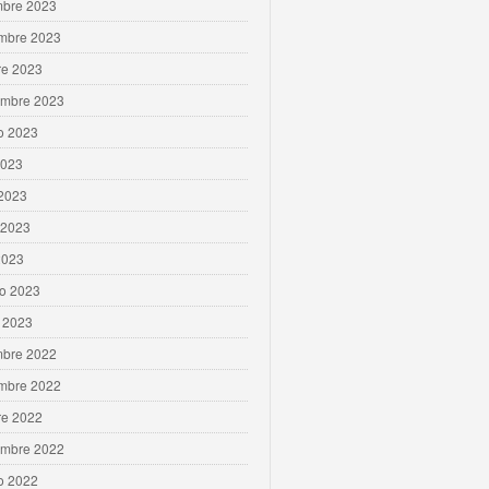
mbre 2023
mbre 2023
re 2023
embre 2023
o 2023
2023
 2023
 2023
2023
ro 2023
 2023
mbre 2022
mbre 2022
re 2022
embre 2022
o 2022