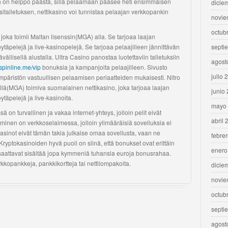
een on helppo päästä, sillä pelaamaan pääsee heti ensimmäisen
dicie
sitalletuksen, nettikasino voi tunnistaa pelaajan verkkopankin
novie
octub
joka toimii Maltan lisenssin(MGA) alla. Se tarjoaa laajan
ytäpelejä ja live-kasinopelejä. Se tarjoaa pelaajilleen jännittävän
septi
ällisellä alustalla. Ultra Casino panostaa luotettaviin talletuksiin
agost
spinline.me/vip
bonuksia ja kampanjoita pelaajilleen. Sivusto
julio 
iympäristön vastuullisen pelaamisen periaatteiden mukaisesti. Nitro
sillä(MGA) toimiva suomalainen nettikasino, joka tarjoaa laajan
junio
ytäpelejä ja live-kasinoita.
mayo
 on turvallinen ja vakaa internet-yhteys, jolloin pelit eivät
abril 
aminen on verkkoselaimessa, jolloin ylimääräisiä sovelluksia ei
kasinot eivät tämän takia julkaise omaa sovellusta, vaan ne
febre
Kryptokasinoiden hyvä puoli on siinä, että bonukset ovat erittäin
enero
saattavat sisältää jopa kymmeniä tuhansia euroja bonusrahaa.
kopankkeja, pankkikortteja tai nettilompakoita.
dicie
novie
octub
septi
agost