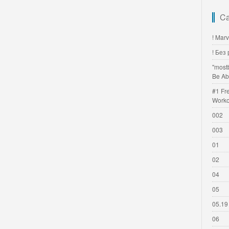
Ca
! Mar
! Без
"most
Be Ab
#1 Fr
Worko
002
003
01
02
04
05
05.19
06