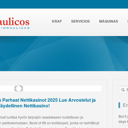
KRAF
SERVICIOS
MÁQUINAS
Parhaat Nettikasinot 2025 Lue Arvostelut ja
En
äydellinen Nettikasino!
But if
ivat luottaa hyviin tarjoajiin saadakseen luotettavan ja
days 
n pelikokemuksen. Book of 99 on kolikkopeli, jonka on kehittänyt