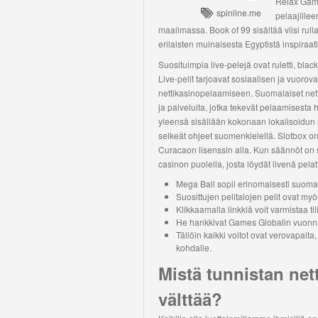
Relax Gamin
spinline.me
pelaajillee
maailmassa. Book of 99 sisältää viisi rulla
erilaisten muinaisesta Egyptistä inspiraa
Suosituimpia live-pelejä ovat ruletti, blac
Live-pelit tarjoavat sosiaalisen ja vuorov
nettikasinopelaamiseen. Suomalaiset nettik
ja palveluita, jotka tekevät pelaamisesta 
yleensä sisällään kokonaan lokalisoidun 
selkeät ohjeet suomenkielellä. Slotbox on
Curacaon lisenssin alla. Kun säännöt on se
casinon puolella, josta löydät livenä pela
Mega Ball sopii erinomaisesti suomala
Suosittujen pelitalojen pelit ovat myös
Klikkaamalla linkkiä voit varmistaa til
He hankkivat Games Globalin vuonna 
Tällöin kaikki voitot ovat verovapaita
kohdalle.
Mistä tunnistan net
välttää?