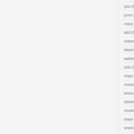
julio 
junio
mayo
abril 
marzo
febre
septi
julio 
mayo
marzo
enero
dicie
novie
mayo
enero