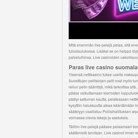
Mitä enemmän live-pelejä pelaa, sitä en
tulostaulukossa. Lisäksi se on helppo löytä
palveluihinsa. Live casinoiden uskollisu
Paras live casino suomalai
Yleensä nettikasino tukee useita maksupal
Suosittujen pelitalojen pelit ovat myös tur
reilun pelin sääntöjä, mikä tarkoittaa sitä
pääse vaikuttamaan kierrosten lopputulok
päätyi sattuman kautta, pelatessaan nettika
kysyttiin halukkuutta alkaa kääntämään h
säätelyyn osallistuu Poliisihallituksen arp
voimassa olevia lakeja ja asetuksia.
Tällöin live-pelejä pääsee pelaamaan bonu
säätämistä tarvitaan. Live casinot ilman re