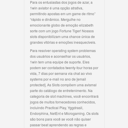
Para os entusiastas dos jogos de azar, a
1win aviator é uma opção atrativa,
permitindo apostas em um game de ritmo”
“rápido e dinâmico. Mergulhe no
emocionante globo de emoção elizabeth
sorte com um jogo Fortune Tiger! Nossos
slots disponibilizam uma chance única de
grandes vitórias e emoções inesquecíveis.
Para resolver operating system problemas
dos usuários e aconselhar os usuários,
1win tem uma equipe de suporte. Eles
podem ser contatados twenty-four horas por
vida, 7 dias por semana via chat ao vivo
systems por e-mail no ano de [email
protected]. As Slots compõem uma avismal
parte do catálogo de entretenimento. Na
categoria de slot machines, você encontrará
jogos de muitos fornecedores conhecidos,
incluindo Practical Play, Yggdrasil,
Endorphina, NetEnt e Microgaming. Os slots
são bons para você se você não quiser
passar beat aprendendo as regras e