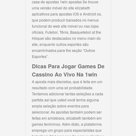
casa de apostas 1win apostas Se trouve
uma versão móvel do site elizabeth
aplicativos para apostas iOS e Android os,
que podem producir baixados no menus
funcional do web site móvel ou nas lojas
oficiais. Futebol, Tênis, Basquetebol at the
Hóquei são destacados no menu main do
site, enquanto outros esportes são
encaminhados para the seção “Outros
Esportes”.
Dicas Para Jogar Games De
Cassino Ao Vivo Na 1win
A aposta mais discretos, que é feita em um
resultado com uma só probabilidade.
Tentamos adicionar tantas seleções a cada
partida así que usted você tenha alguma
ampla seleção sobre eventos para
selecionar. As apostas também podem ser
feitas em amistosos, elizabeth também em
games femininos. Além disto, a plataforma
emprega um grupo para especialistas que