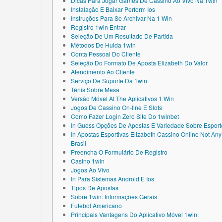
Dicas Para Jogar Games De Cassino Ao Vivo Na 1win
Instalação E Baixar Perform Ios
Instruções Para Se Archivar Na 1 Win
Registro 1win Entrar
Seleção De Um Resultado De Partida
Métodos De Huida 1win
Conta Pessoal Do Cliente
Seleção Do Formato De Aposta Elizabeth Do Valor
Atendimento Ao Cliente
Serviço De Suporte Da 1win
Tênis Sobre Mesa
Versão Móvel At The Aplicativos 1 Win
Jogos De Cassino On-line E Slots
Como Fazer Login Zero Site Do 1winbet
In Guess Opções De Apostas E Variedade Sobre Esport
In Apostas Esportivas Elizabeth Cassino Online Not Any
Brasil
Preencha O Formulário De Registro
Casino 1win
Jogos Ao Vivo
In Para Sistemas Android E Ios
Tipos De Apostas
Sobre 1win: Informações Gerais
Futebol Americano
Principais Vantagens Do Aplicativo Móvel 1win: