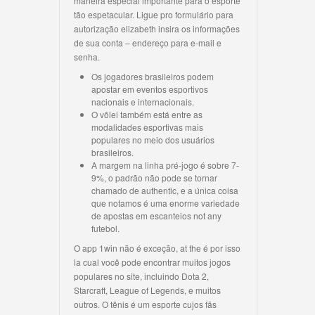
maneira especial importante para o esporte
tão espetacular. Ligue pro formulário para
autorização elizabeth insira os informações
de sua conta – endereço para e-mail e
senha.
Os jogadores brasileiros podem
apostar em eventos esportivos
nacionais e internacionais.
O vôlei também está entre as
modalidades esportivas mais
populares no meio dos usuários
brasileiros.
A margem na linha pré-jogo é sobre 7-
9%, o padrão não pode se tornar
chamado de authentic, e a única coisa
que notamos é uma enorme variedade
de apostas em escanteios not any
futebol.
O app 1win não é exceção, at the é por isso
la cual você pode encontrar muitos jogos
populares no site, incluindo Dota 2,
Starcraft, League of Legends, e muitos
outros. O tênis é um esporte cujos fãs