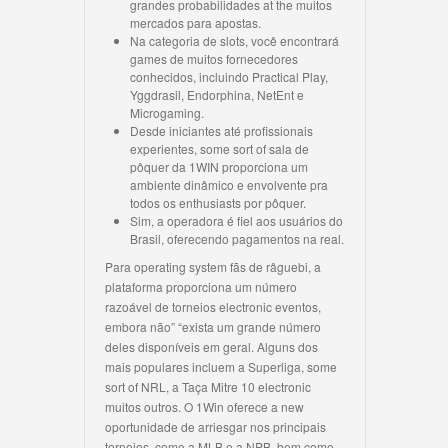
grandes probabilidades at the muitos
mercados para apostas.
Na categoria de slots, você encontrará
games de muitos fornecedores
conhecidos, incluindo Practical Play,
Yggdrasil, Endorphina, NetEnt e
Microgaming.
Desde iniciantes até profissionais
experientes, some sort of sala de
pôquer da 1WIN proporciona um
ambiente dinâmico e envolvente pra
todos os enthusiasts por pôquer.
Sim, a operadora é fiel aos usuários do
Brasil, oferecendo pagamentos na real.
Para operating system fãs de râguebi, a
plataforma proporciona um número
razoável de torneios electronic eventos,
embora não” “exista um grande número
deles disponíveis em geral. Alguns dos
mais populares incluem a Superliga, some
sort of NRL, a Taça Mitre 10 electronic
muitos outros. O 1Win oferece a new
oportunidade de arriesgar nos principais
torneios, como a MLB e a NPB, bem como