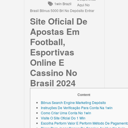
1win Brazil
Aqui No
Brasil Bônus 5000 Brl No Depósito Entrar
Site Oficial De
Apostas Em
Football,
Esportivas
Online E
Cassino No
Brasil 2024
Content
Bônus Search Engine Marketing Depósito
Instruções De Verificação Para Conta Na 1win
Como Criar Uma Conta No 1win
Visite O Site Oficial Do 1 Win
Escolha Perform Valor E Perform Método De Pagament