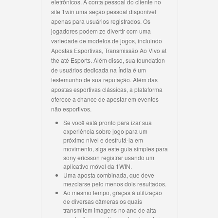
eletrônicos. A conta pessoal do cliente no
site 1win uma seção pessoal disponível
apenas para usuários registrados. Os
jogadores podem ze divertir com uma
variedade de modelos de jogos, incluindo
Apostas Esportivas, Transmissão Ao Vivo at
the até Esports. Além disso, sua foundation
de usuários dedicada na Índia é um
testemunho de sua reputação. Além das
apostas esportivas clássicas, a plataforma
oferece a chance de apostar em eventos
não esportivos.
Se você está pronto para izar sua
experiência sobre jogo para um
próximo nível e desfrutá-la em
movimento, siga este guia simples para
sony ericsson registrar usando um
aplicativo móvel da 1WIN.
Uma aposta combinada, que deve
mezclarse pelo menos dois resultados.
Ao mesmo tempo, graças à utilização
de diversas câmeras os quais
transmitem imagens no ano de alta