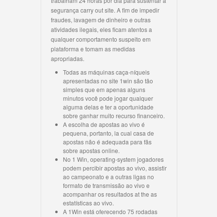
trabalham 24 horas por dia para sustentar a
segurança carry out site. A fim de impedir
fraudes, lavagem de dinheiro e outras
atividades ilegais, eles ficam atentos a
qualquer comportamento suspeito em
plataforma e tomam as medidas
apropriadas.
Todas as máquinas caça-níqueis
apresentadas no site 1win são tão
simples que em apenas alguns
minutos você pode jogar qualquer
alguma delas e ter a oportunidade
sobre ganhar muito recurso financeiro.
A escolha de apostas ao vivo é
pequena, portanto, la cual casa de
apostas não é adequada para fãs
sobre apostas online.
No 1 Win, operating-system jogadores
podem percibir apostas ao vivo, assistir
ao campeonato e a outras ligas no
formato de transmissão ao vivo e
acompanhar os resultados at the as
estatísticas ao vivo.
A 1Win está oferecendo 75 rodadas