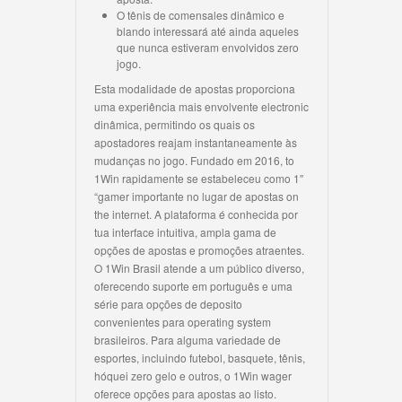
O tênis de comensales dinâmico e
blando interessará até ainda aqueles
que nunca estiveram envolvidos zero
jogo.
Esta modalidade de apostas proporciona
uma experiência mais envolvente electronic
dinâmica, permitindo os quais os
apostadores reajam instantaneamente às
mudanças no jogo. Fundado em 2016, to
1Win rapidamente se estabeleceu como 1″
“gamer importante no lugar de apostas on
the internet. A plataforma é conhecida por
tua interface intuitiva, ampla gama de
opções de apostas e promoções atraentes.
O 1Win Brasil atende a um público diverso,
oferecendo suporte em português e uma
série para opções de deposito
convenientes para operating system
brasileiros. Para alguma variedade de
esportes, incluindo futebol, basquete, tênis,
hóquei zero gelo e outros, o 1Win wager
oferece opções para apostas ao listo.