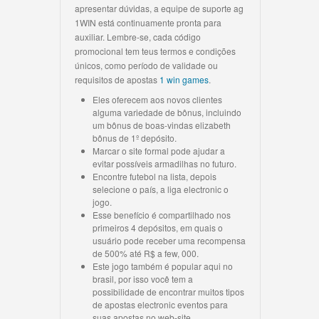
apresentar dúvidas, a equipe de suporte ag
1WIN está continuamente pronta para
auxiliar. Lembre-se, cada código
promocional tem teus termos e condições
únicos, como período de validade ou
requisitos de apostas
1 win games
.
Eles oferecem aos novos clientes
alguma variedade de bônus, incluindo
um bônus de boas-vindas elizabeth
bônus de 1º depósito.
Marcar o site formal pode ajudar a
evitar possíveis armadilhas no futuro.
Encontre futebol na lista, depois
selecione o país, a liga electronic o
jogo.
Esse benefício é compartilhado nos
primeiros 4 depósitos, em quais o
usuário pode receber uma recompensa
de 500% até R$ a few, 000.
Este jogo também é popular aqui no
brasil, por isso você tem a
possibilidade de encontrar muitos tipos
de apostas electronic eventos para
suas apostas no web-site.