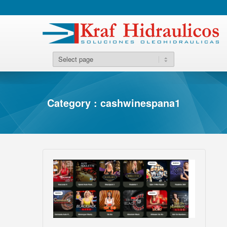
Category : cashwinespana1