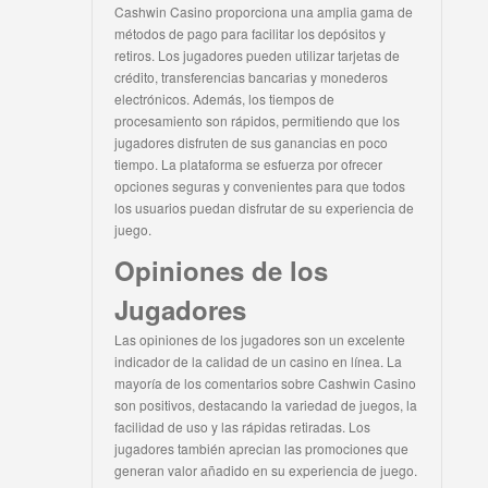
Cashwin Casino proporciona una amplia gama de
métodos de pago para facilitar los depósitos y
retiros. Los jugadores pueden utilizar tarjetas de
crédito, transferencias bancarias y monederos
electrónicos. Además, los tiempos de
procesamiento son rápidos, permitiendo que los
jugadores disfruten de sus ganancias en poco
tiempo. La plataforma se esfuerza por ofrecer
opciones seguras y convenientes para que todos
los usuarios puedan disfrutar de su experiencia de
juego.
Opiniones de los
Jugadores
Las opiniones de los jugadores son un excelente
indicador de la calidad de un casino en línea. La
mayoría de los comentarios sobre Cashwin Casino
son positivos, destacando la variedad de juegos, la
facilidad de uso y las rápidas retiradas. Los
jugadores también aprecian las promociones que
generan valor añadido en su experiencia de juego.