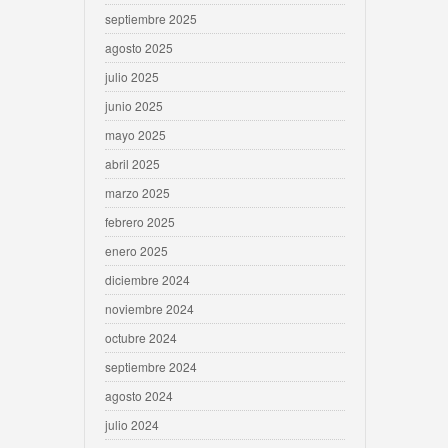
septiembre 2025
agosto 2025
julio 2025
junio 2025
mayo 2025
abril 2025
marzo 2025
febrero 2025
enero 2025
diciembre 2024
noviembre 2024
octubre 2024
septiembre 2024
agosto 2024
julio 2024