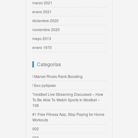
marzo 2021
enero 2021
diciembre 2020
noviembre 2020
mayo 2013
enero 1970
Categorías
! Marvel Rivals Rank Boosting
! Без рубрики
"mostbet Live Streaming Discussed » How
To Be Able To Watch Sports In Mostbet –
106
#1 Free Fitness App, Stop Paying for Home
Workouts
002
003