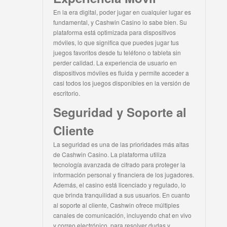
En la era digital, poder jugar en cualquier lugar es
fundamental, y Cashwin Casino lo sabe bien. Su
plataforma está optimizada para dispositivos
móviles, lo que significa que puedes jugar tus
juegos favoritos desde tu teléfono o tableta sin
perder calidad. La experiencia de usuario en
dispositivos móviles es fluida y permite acceder a
casi todos los juegos disponibles en la versión de
escritorio.
Seguridad y Soporte al
Cliente
La seguridad es una de las prioridades más altas
de Cashwin Casino. La plataforma utiliza
tecnología avanzada de cifrado para proteger la
información personal y financiera de los jugadores.
Además, el casino está licenciado y regulado, lo
que brinda tranquilidad a sus usuarios. En cuanto
al soporte al cliente, Cashwin ofrece múltiples
canales de comunicación, incluyendo chat en vivo
y correo electrónico, para resolver dudas y