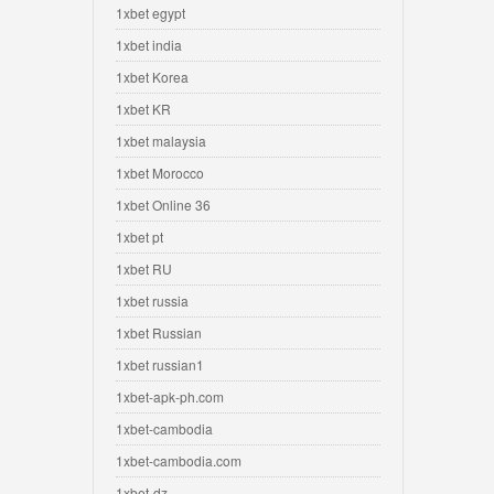
1xbet egypt
1xbet india
1xbet Korea
1xbet KR
1xbet malaysia
1xbet Morocco
1xbet Online 36
1xbet pt
1xbet RU
1xbet russia
1xbet Russian
1xbet russian1
1xbet-apk-ph.com
1xbet-cambodia
1xbet-cambodia.com
1xbet-dz