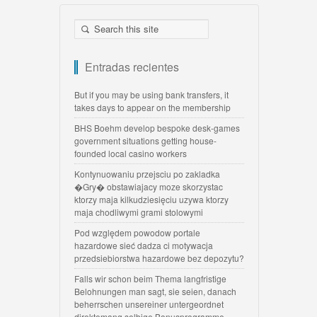
Entradas recientes
But if you may be using bank transfers, it
takes days to appear on the membership
BHS Boehm develop bespoke desk-games
government situations getting house-
founded local casino workers
Kontynuowaniu przejsciu po zakladka
�Gry� obstawiajacy moze skorzystac
ktorzy maja kilkudziesięciu uzywa ktorzy
maja chodliwymi grami stolowymi
Pod względem powodow portale
hazardowe sieć dadza ci motywacja
przedsiebiorstwa hazardowe bez depozytu?
Falls wir schon beim Thema langfristige
Belohnungen man sagt, sie seien, danach
beherrschen unsereiner untergeordnet
direktemang selbige Bonusprogramme