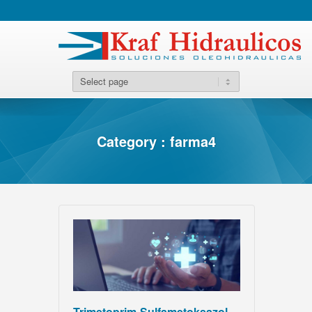
Category : farma4
Trimetoprim-Sulfametoksazol