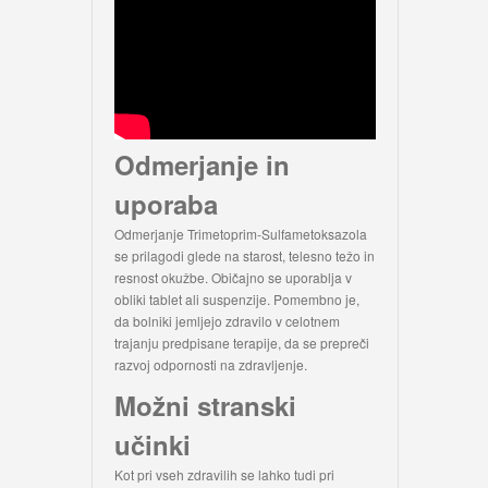
Odmerjanje in
uporaba
Odmerjanje Trimetoprim-Sulfametoksazola
se prilagodi glede na starost, telesno težo in
resnost okužbe. Običajno se uporablja v
obliki tablet ali suspenzije. Pomembno je,
da bolniki jemljejo zdravilo v celotnem
trajanju predpisane terapije, da se prepreči
razvoj odpornosti na zdravljenje.
Možni stranski
učinki
Kot pri vseh zdravilih se lahko tudi pri