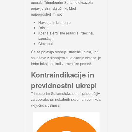
uporabi Trimetoprim-Sulfametoksazola
pojavijo stranski učinki. Med
najpogostejšimi so:
Navzeja in bruhanje
Driska
Kožne alergijske reakcije (rdečina,
izpuščaji)
Glavobol
Če se pojavijo resnejši stranski učinki, kot
so težave z dihanjem ali otekanje obraza, je
treba takoj poiskati zdravniško pomoč.
Kontraindikacije in
previdnostni ukrepi
Trimetoprim-Sulfametoksazol ni priporočljiv
za uporabo pri nekaterih skupinah bolnikov,
vključno s tistimi z: