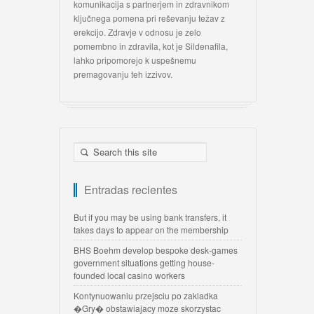
komunikacija s partnerjem in zdravnikom
ključnega pomena pri reševanju težav z
erekcijo. Zdravje v odnosu je zelo
pomembno in zdravila, kot je Sildenafila,
lahko pripomorejo k uspešnemu
premagovanju teh izzivov.
Entradas recientes
But if you may be using bank transfers, it
takes days to appear on the membership
BHS Boehm develop bespoke desk-games
government situations getting house-
founded local casino workers
Kontynuowaniu przejsciu po zakladka
�Gry� obstawiajacy moze skorzystac