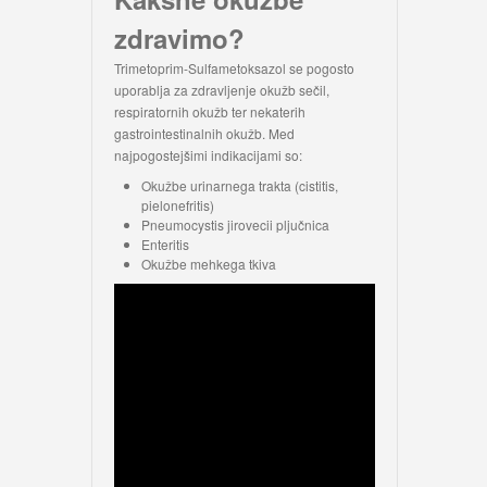
zdravimo?
Trimetoprim-Sulfametoksazol se pogosto
uporablja za zdravljenje okužb sečil,
respiratornih okužb ter nekaterih
gastrointestinalnih okužb. Med
najpogostejšimi indikacijami so:
Okužbe urinarnega trakta (cistitis,
pielonefritis)
Pneumocystis jirovecii pljučnica
Enteritis
Okužbe mehkega tkiva