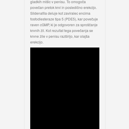
gladkih mišic v penisu. To omogoča
povečan pretok krvi in posledično erekcijo.
Sildenafila deluje kot zaviralec encima
fosfodiesteraze tipa 5 (PDE5), kar povečuje
raven cGMP, ki je odgovoren za sproščanje
krvnih žil. Kot rezultat tega povečanja se
krvne žile v penisu razširijo, kar olajša
erekcijo.