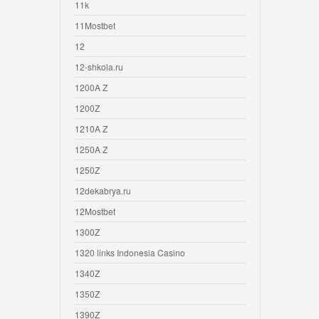
11k
11Mostbet
12
12-shkola.ru
1200A Z
1200Z
1210A Z
1250A Z
1250Z
12dekabrya.ru
12Mostbet
1300Z
1320 links Indonesia Casino
1340Z
1350Z
1390Z