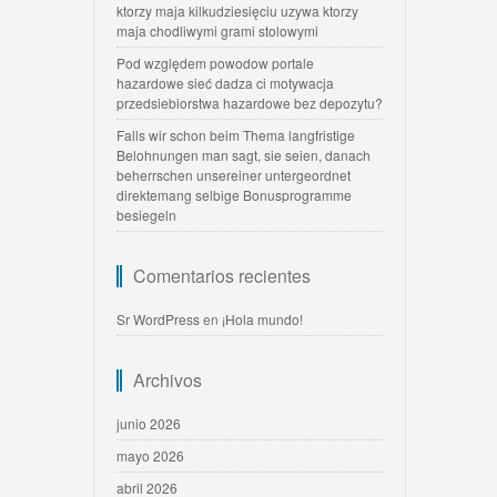
ktorzy maja kilkudziesięciu uzywa ktorzy
maja chodliwymi grami stolowymi
Pod względem powodow portale
hazardowe sieć dadza ci motywacja
przedsiebiorstwa hazardowe bez depozytu?
Falls wir schon beim Thema langfristige
Belohnungen man sagt, sie seien, danach
beherrschen unsereiner untergeordnet
direktemang selbige Bonusprogramme
besiegeln
Comentarios recientes
Sr WordPress
en
¡Hola mundo!
Archivos
junio 2026
mayo 2026
abril 2026