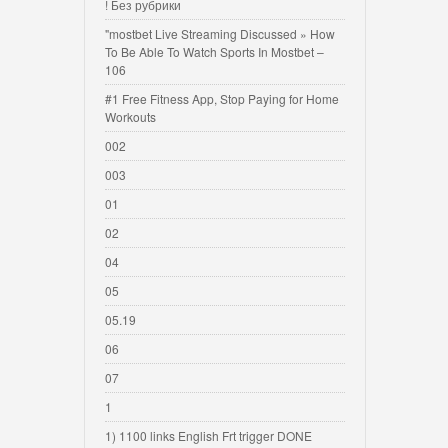
! Без рубрики
"mostbet Live Streaming Discussed » How
To Be Able To Watch Sports In Mostbet –
106
#1 Free Fitness App, Stop Paying for Home
Workouts
002
003
01
02
04
05
05.19
06
07
1
1) 1100 links English Frt trigger DONE