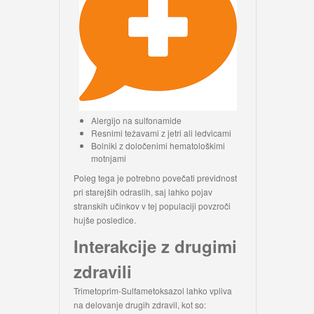
Alergijo na sulfonamide
Resnimi težavami z jetri ali ledvicami
Bolniki z določenimi hematološkimi
motnjami
Poleg tega je potrebno povečati previdnost
pri starejših odraslih, saj lahko pojav
stranskih učinkov v tej populaciji povzroči
hujše posledice.
Interakcije z drugimi
zdravili
Trimetoprim-Sulfametoksazol lahko vpliva
na delovanje drugih zdravil, kot so: