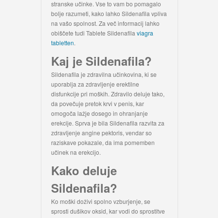
stranske učinke. Vse to vam bo pomagalo
bolje razumeti, kako lahko Sildenafila vpliva
na vašo spolnost. Za več informacij lahko
obiščete tudi Tablete Sildenafila
viagra
tabletten
.
Kaj je Sildenafila?
Sildenafila je zdravilna učinkovina, ki se
uporablja za zdravljenje erektilne
disfunkcije pri moških. Zdravilo deluje tako,
da povečuje pretok krvi v penis, kar
omogoča lažje dosego in ohranjanje
erekcije. Sprva je bila Sildenafila razvita za
zdravljenje angine pektoris, vendar so
raziskave pokazale, da ima pomemben
učinek na erekcijo.
Kako deluje
Sildenafila?
Ko moški doživi spolno vzburjenje, se
sprosti dušikov oksid, kar vodi do sprostitve