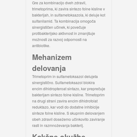
Gre za kombinacijo dveh zdravil,
trimetoprima, ki zavira sintezo folne kisline v
bakterijah, in sulfametoksazola, ki deluje kot
sulfanilamid. Ta kombinacija omogoča
sinergističen učinek, ki povečuje
protibakterijsko aktivnost in zmanjšuje
možnosti za razvoj odpornosti na
antibiotike.
Mehanizem
delovanja
Trimetoprim in sulfametoksazol delujeta
sinergistično. Sulfametoksazol blokira
encim dihidropteroat sintazo, kar preprečuje
bakterijam sintezo folne kisline. Trimetoprim
na drugi strani zavira encim dihidrofolat
reduktazo, kar vodi do dodatne inhibicije
sinteze folne kisline. S skupnim delovanjem
obeh zdravil dosežemo učinkovito zaviranje
rasti in razmnoževanja bakterij.
Kakšne okužbe