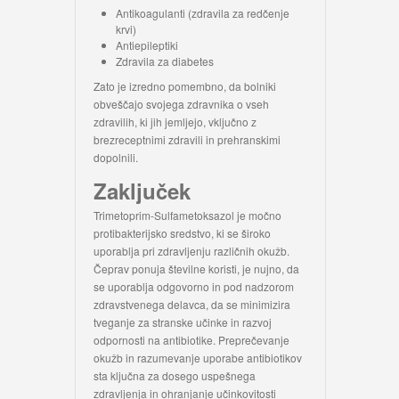
Antikoagulanti (zdravila za redčenje
krvi)
Antiepileptiki
Zdravila za diabetes
Zato je izredno pomembno, da bolniki
obveščajo svojega zdravnika o vseh
zdravilih, ki jih jemljejo, vključno z
brezreceptnimi zdravili in prehranskimi
dopolnili.
Zaključek
Trimetoprim-Sulfametoksazol je močno
protibakterijsko sredstvo, ki se široko
uporablja pri zdravljenju različnih okužb.
Čeprav ponuja številne koristi, je nujno, da
se uporablja odgovorno in pod nadzorom
zdravstvenega delavca, da se minimizira
tveganje za stranske učinke in razvoj
odpornosti na antibiotike. Preprečevanje
okužb in razumevanje uporabe antibiotikov
sta ključna za dosego uspešnega
zdravljenja in ohranjanje učinkovitosti