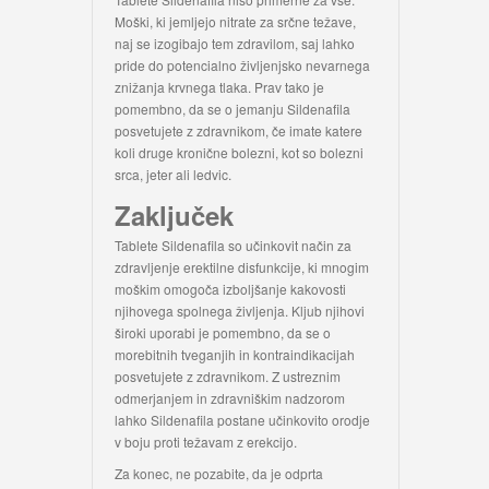
Moški, ki jemljejo nitrate za srčne težave,
naj se izogibajo tem zdravilom, saj lahko
pride do potencialno življenjsko nevarnega
znižanja krvnega tlaka. Prav tako je
pomembno, da se o jemanju Sildenafila
posvetujete z zdravnikom, če imate katere
koli druge kronične bolezni, kot so bolezni
srca, jeter ali ledvic.
Zaključek
Tablete Sildenafila so učinkovit način za
zdravljenje erektilne disfunkcije, ki mnogim
moškim omogoča izboljšanje kakovosti
njihovega spolnega življenja. Kljub njihovi
široki uporabi je pomembno, da se o
morebitnih tveganjih in kontraindikacijah
posvetujete z zdravnikom. Z ustreznim
odmerjanjem in zdravniškim nadzorom
lahko Sildenafila postane učinkovito orodje
v boju proti težavam z erekcijo.
Za konec, ne pozabite, da je odprta