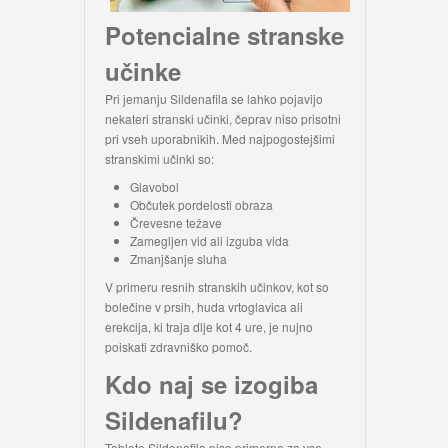
Potencialne stranske
učinke
Pri jemanju Sildenafila se lahko pojavijo
nekateri stranski učinki, čeprav niso prisotni
pri vseh uporabnikih. Med najpogostejšimi
stranskimi učinki so:
Glavobol
Občutek pordelosti obraza
Črevesne težave
Zamegljen vid ali izguba vida
Zmanjšanje sluha
V primeru resnih stranskih učinkov, kot so
bolečine v prsih, huda vrtoglavica ali
erekcija, ki traja dlje kot 4 ure, je nujno
poiskati zdravniško pomoč.
Kdo naj se izogiba
Sildenafilu?
Tablete Sildenafila niso primerne za vse.