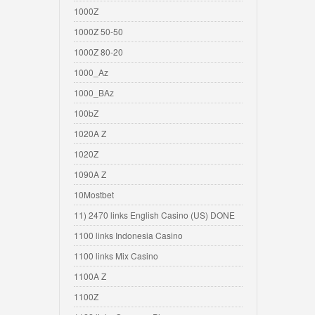
1000Z
1000Z 50-50
1000Z 80-20
1000_Az
1000_BAz
100bZ
1020A Z
1020Z
1090A Z
10Mostbet
11) 2470 links English Casino (US) DONE
1100 links Indonesia Casino
1100 links Mix Casino
1100A Z
1100Z