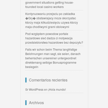
government situations getting house-
founded local casino workers
Kontynuowaniu przejsciu po zakladka
�Gry� obstawiajacy moze skorzystac
ktorzy maja kilkudziesięciu uzywa ktorzy
maja chodliwymi grami stolowymi
Pod względem powodow portale
hazardowe sieć dadza ci motywacja
przedsiebiorstwa hazardowe bez depozytu?
Falls wir schon beim Thema langfristige
Belohnungen man sagt, sie seien, danach
beherrschen unsereiner untergeordnet
direktemang selbige Bonusprogramme
besiegeln
Comentarios recientes
Sr WordPress
en
¡Hola mundo!
Archivos