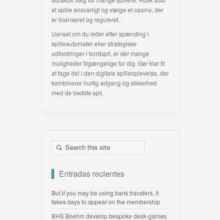
at spille ansvarligt og vælge et casino, der
er licenseret og reguleret.
Uanset om du leder efter spænding i
spilleautomater eller strategiske
udfordringer i bordspil, er der mange
muligheder tilgængelige for dig. Gør klar til
at tage del i den digitale spilleoplevelse, der
kombinerer hurtig adgang og sikkerhed
med de bedste spil.
Entradas recientes
But if you may be using bank transfers, it
takes days to appear on the membership
BHS Boehm develop bespoke desk-games