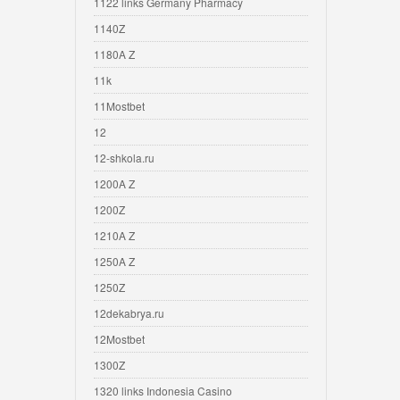
1122 links Germany Pharmacy
1140Z
1180A Z
11k
11Mostbet
12
12-shkola.ru
1200A Z
1200Z
1210A Z
1250A Z
1250Z
12dekabrya.ru
12Mostbet
1300Z
1320 links Indonesia Casino