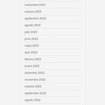
noviembre 2023
octubre 2023
septiembre 2023
agosto 2023
julio 2023
junio 2023
mayo 2023
abril 2023
febrero 2023
enero 2023
diciembre 2022
noviembre 2022
octubre 2022
septiembre 2022
agosto 2022