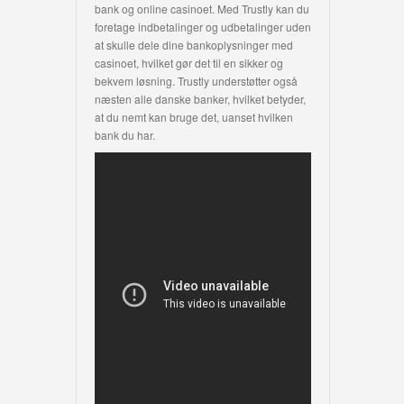
bank og online casinoet. Med Trustly kan du
foretage indbetalinger og udbetalinger uden
at skulle dele dine bankoplysninger med
casinoet, hvilket gør det til en sikker og
bekvem løsning. Trustly understøtter også
næsten alle danske banker, hvilket betyder,
at du nemt kan bruge det, uanset hvilken
bank du har.