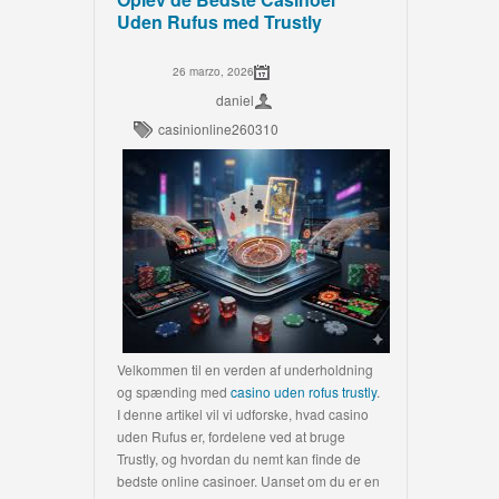
Uden Rufus med Trustly
26 marzo, 2026
daniel
casinionline260310
Velkommen til en verden af underholdning
og spænding med
casino uden rofus trustly
.
I denne artikel vil vi udforske, hvad casino
uden Rufus er, fordelene ved at bruge
Trustly, og hvordan du nemt kan finde de
bedste online casinoer. Uanset om du er en