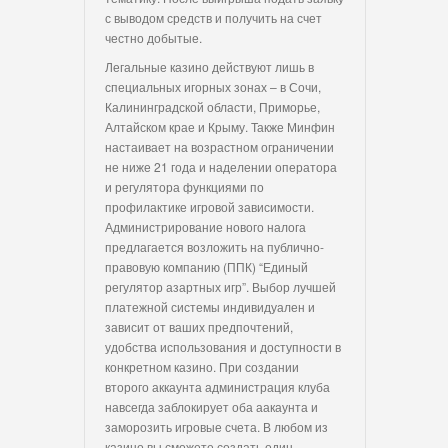
с выводом средств и получить на счет
честно добытые.
Легальные казино действуют лишь в
специальных игорных зонах – в Сочи,
Калининградской области, Приморье,
Алтайском крае и Крыму. Также Минфин
настаивает на возрастном ограничении
не ниже 21 года и наделении оператора
и регулятора функциями по
профилактике игровой зависимости.
Администрирование нового налога
предлагается возложить на публично-
правовую компанию (ППК) “Единый
регулятор азартных игр”. Выбор лучшей
платежной системы индивидуален и
зависит от ваших предпочтений,
удобства использования и доступности в
конкретном казино. При создании
второго аккаунта администрация клуба
навсегда заблокирует оба аакаунта и
заморозить игровые счета. В любом из
казино вы сможете создать один