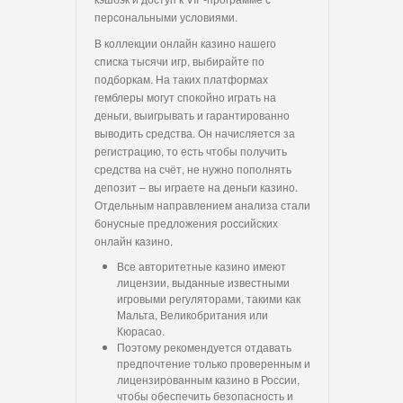
персональными условиями.
В коллекции онлайн казино нашего
списка тысячи игр, выбирайте по
подборкам. На таких платформах
гемблеры могут спокойно играть на
деньги, выигрывать и гарантированно
выводить средства. Он начисляется за
регистрацию, то есть чтобы получить
средства на счёт, не нужно пополнять
депозит – вы играете на деньги казино.
Отдельным направлением анализа стали
бонусные предложения российских
онлайн казино.
Все авторитетные казино имеют
лицензии, выданные известными
игровыми регуляторами, такими как
Мальта, Великобритания или
Кюрасао.
Поэтому рекомендуется отдавать
предпочтение только проверенным и
лицензированным казино в России,
чтобы обеспечить безопасность и