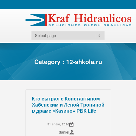
Category : 12-shkola.ru
Кто сыграл с Константином
Хабенским и Леной Трониной
в драме «Казино» РБК Life
31 enero, 2026
daniel