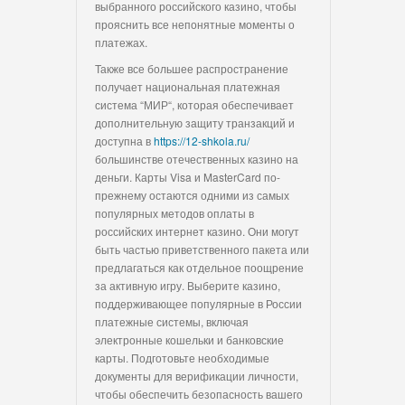
выбранного российского казино, чтобы
прояснить все непонятные моменты о
платежах.
Также все большее распространение
получает национальная платежная
система “МИР“, которая обеспечивает
дополнительную защиту транзакций и
доступна в
https://12-shkola.ru/
большинстве отечественных казино на
деньги. Карты Visa и MasterCard по-
прежнему остаются одними из самых
популярных методов оплаты в
российских интернет казино. Они могут
быть частью приветственного пакета или
предлагаться как отдельное поощрение
за активную игру. Выберите казино,
поддерживающее популярные в России
платежные системы, включая
электронные кошельки и банковские
карты. Подготовьте необходимые
документы для верификации личности,
чтобы обеспечить безопасность вашего