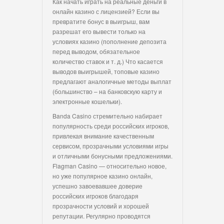
Как начать играть на реальные деньги в
онлайн казино с лицензией? Если вы
превратите бонус в выигрыш, вам
разрешат его вывести только на
условиях казино (пополнение депозита
перед выводом, обязательное
количество ставок и т. д.) Что касается
выводов выигрышей, топовые казино
предлагают аналогичные методы выплат
(большинство – на банковскую карту и
электронные кошельки).
Banda Casino стремительно набирает
популярность среди российских игроков,
привлекая внимание качественным
сервисом, прозрачными условиями игры
и отличными бонусными предложениями.
Flagman Casino — относительно новое,
но уже популярное казино онлайн,
успешно завоевавшее доверие
российских игроков благодаря
прозрачности условий и хорошей
репутации. Регулярно проводятся