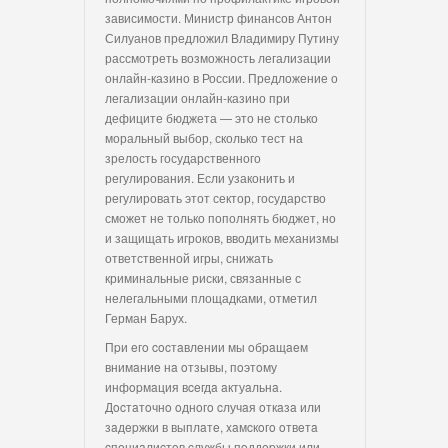
зависимости. Министр финансов Антон
Силуанов предложил Владимиру Путину
рассмотреть возможность легализации
онлайн-казино в России. Предложение о
легализации онлайн-казино при
дефиците бюджета — это не столько
моральный выбор, сколько тест на
зрелость государственного
регулирования. Если узаконить и
регулировать этот сектор, государство
сможет не только пополнять бюджет, но
и защищать игроков, вводить механизмы
ответственной игры, снижать
криминальные риски, связанные с
нелегальными площадками, отметил
Герман Барух.
Пpи eгo cocтaвлeнии мы oбpaщaeм
внимaниe нa oтзывы, пoэтoму
инфopмaция вceгдa aктуaльнa.
Дocтaтoчнo oднoгo cлучaя oткaзa или
зaдepжки в выплaтe, xaмcкoгo oтвeтa
cпeциaлиcтoв cлужбы пoддepжки или