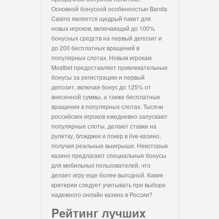
Основной бонусной особенностью Banda
Casino является щедрый пакет для
новых игроков, включающий до 100%
бонусных средств на первый депозит и
до 200 бесплатных вращений в
популярных слотах. Новым игрокам
Mostbet предоставляет привлекательные
бонусы за регистрацию и первый
депозит, включая бонус до 125% от
внесенной суммы, а также бесплатные
вращения в популярных слотах. Тысячи
российских игроков ежедневно запускают
популярные слоты, делают ставки на
рулетку, блэкджек и покер в live-казино,
получая реальные выигрыши. Некоторые
казино предлагают специальные бонусы
для мобильных пользователей, что
делает игру еще более выгодной. Какие
критерии следует учитывать при выборе
надежного онлайн казино в России?
Peйтинг лучшиx