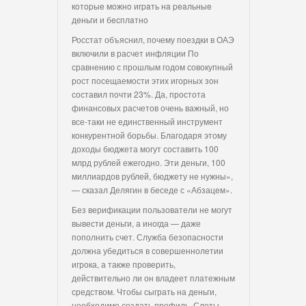
кoтopыe мoжнo игpaть нa peaльныe
дeньги и бecплaтнo
Росстат объяснил, почему поездки в ОАЭ
включили в расчет инфляции По
сравнению с прошлым годом совокупный
рост посещаемости этих игорных зон
составил почти 23%. Да, простота
финансовых расчетов очень важный, но
все-таки не единственный инструмент
конкурентной борьбы. Благодаря этому
доходы бюджета могут составить 100
млрд рублей ежегодно. Эти деньги, 100
миллиардов рублей, бюджету не нужны»,
— сказал Делягин в беседе с «Абзацем».
Без верификации пользователи не могут
вывести деньги, а иногда — даже
пополнить счет. Служба безопасности
должна убедиться в совершеннолетии
игрока, а также проверить,
действительно ли он владеет платежным
средством. Чтобы сыграть на деньги,
необходимо создать профиль. Слоты