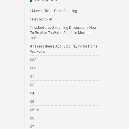
! Marvel Rivals Rank Boosting
! Без рубрики
"mostbet Live Streaming Discussed » How
To Be Able To Watch Sports In Mostbet –
106
#1 Free Fitness App, Stop Paying for Home
Workouts
002
003
01
02
04
05
05.19
06
07