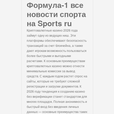
Формула-1 все
новости спорта
на Sports ru
Криптовалютные казино 2026 года
займут одну из ведущих ниш. Эти
платформы обеспечивают безопасность
транзакций за счет блокчейна, а также
дают игрокам возможность пользоваться
более быстрыми и выгодными
расчетами. К основным преимуществам
криптовалютных казино можно отнести
минимальные комиссии за вывод
средств. С каждым годом растет спрос на
сайты, которые не требуют сложной
регистрации и загрузки документов. К
2026 году тенденция к созданию казино
без верификации станет стандартом для
многих площадок. Полная анонимность и
быстрый вход без введения личных
данных — основные преимущества таких