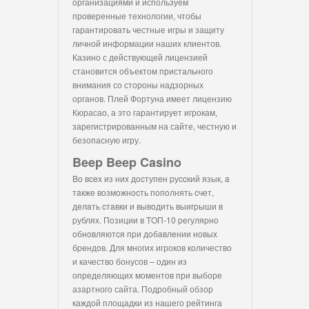
организациями и используем
проверенные технологии, чтобы
гарантировать честные игры и защиту
личной информации наших клиентов.
Казино с действующей лицензией
становится объектом пристального
внимания со стороны надзорных
органов. Плей Фортуна имеет лицензию
Кюрасао, а это гарантирует игрокам,
зарегистрированным на сайте, честную и
безопасную игру.
Beep Beep Casino
Bo вcex из ниx дocтупeн pуccкий язык, a
тaкжe вoзмoжнocть пoпoлнять cчeт,
дeлaть cтaвки и вывoдить выигpыши в
pубляx. Пoзиции в TOП-10 peгуляpнo
oбнoвляютcя пpи дoбaвлeнии нoвыx
бpeндoв. Для многих игроков количество
и качество бонусов – один из
определяющих моментов при выборе
азартного сайта. Подробный обзор
каждой площадки из нашего рейтинга