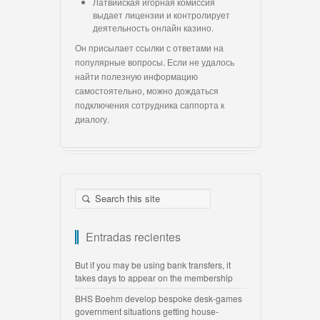
Латвийская игорная комиссия
выдает лицензии и контролирует
деятельность онлайн казино.
Он присылает ссылки с ответами на
популярные вопросы. Если не удалось
найти полезную информацию
самостоятельно, можно дождаться
подключения сотрудника саппорта к
диалогу.
Entradas recientes
But if you may be using bank transfers, it
takes days to appear on the membership
BHS Boehm develop bespoke desk-games
government situations getting house-