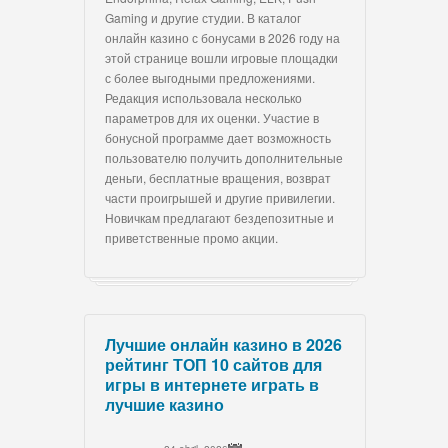
Gaming и другие студии. В каталог
онлайн казино с бонусами в 2026 году на
этой странице вошли игровые площадки
с более выгодными предложениями.
Редакция использовала несколько
параметров для их оценки. Участие в
бонусной программе дает возможность
пользователю получить дополнительные
деньги, бесплатные вращения, возврат
части проигрышей и другие привилегии.
Новичкам предлагают бездепозитные и
приветственные промо акции.
Лучшие онлайн казино в 2026
рейтинг ТОП 10 сайтов для
игры в интернете играть в
лучшие казино