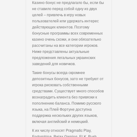
Казино бонус не предлагало бы, если бы
не ставило перед собой одну из двух
целей – привлечь в игру новых
пользователей или удержать интерес
действующих клиентов. Поэтому
бонусные программы всех современных
казино очень схожи, и они обязательно
рассчитаны на все категории игроков.
Ниже представлены актуальные
предложения легальных украинских
заведений для новичков.
Такие бонусы всегда скромнее
депозитных бонусов, зато не требуют от
игрока рисковать собственными
средствами. Существует много способов
вознаградить клиента без привязки к
пополнению баланса. Помимо русского
языка, на Плей Фортуне доступна
поддержка нескольких других языков,
включая английский и немецкий.
К их числу относят Pragmatic Play,
Endorphina, Relax Gaming, ELK, Push