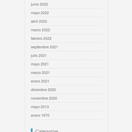
junio 2022
mayo 2022
abril 2022
marzo 2022
febrero 2022
septiembre 2021
julio 2021
mayo 2021
marzo 2021
enero 2021
diciembre 2020
noviembre 2020
mayo 2013
enero 1970
Categorías