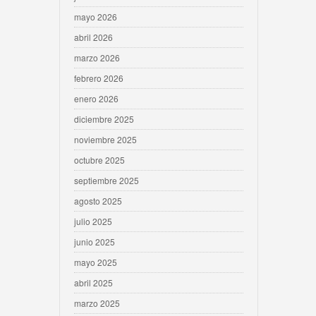
mayo 2026
abril 2026
marzo 2026
febrero 2026
enero 2026
diciembre 2025
noviembre 2025
octubre 2025
septiembre 2025
agosto 2025
julio 2025
junio 2025
mayo 2025
abril 2025
marzo 2025