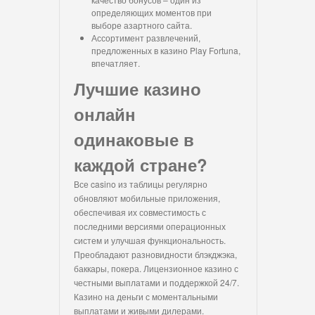
определяющих моментов при
выборе азартного сайта.
Ассортимент развлечений,
предложенных в казино Play Fortuna,
впечатляет.
Лучшие казино
онлайн
одинаковые в
каждой стране?
Все casino из таблицы регулярно
обновляют мобильные приложения,
обеспечивая их совместимость с
последними версиями операционных
систем и улучшая функциональность.
Преобладают разновидности блэкджэка,
баккары, покера. Лицензионное казино с
честными выплатами и поддержкой 24/7.
Казино на деньги с моментальными
выплатами и живыми дилерами.