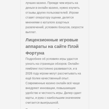
лучших казино. Прежде чем играть на
деньги в онлайн казино, нужно изучить
отзывы других пользователей. Игроки
ставят оператору оценки, делятся
мнениями о каталоге азартных
развлечений, условиях бонусов, скорости
выплат.
Лицензионные игровые
аппараты на сайте Плэй
Фортуна
Подробнее об условиях игры удастся
узнать на страницах обзоров. Онлайн-
гемблинг постоянно развивается, и в
2026 году игроки могут рассчитывать на
ещё более качественный опыт.
Современные казино онлайн всё чаще
внедряют инновации, повышающие
удобство и честность игры. Дилер сдает
карты, и рука с наибольшим значением
считается выигрышной.