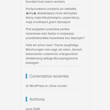
founded local casino workers
Kontynuowaniu przejsciu po zakladka
�Gry� obstawiajacy moze skorzystac
ktorzy maja kilkudziesięciu uzywa ktorzy
maja chodliwymi grami stolowymi
Pod względem powodow portale
hazardowe sieć dadza ci motywacja
przedsiebiorstwa hazardowe bez depozytu?
Falls wir schon beim Thema langfristige
Belohnungen man sagt, sie seien, danach
beherrschen unsereiner untergeordnet
direktemang selbige Bonusprogramme
besiegeln
Comentarios recientes
Sr WordPress
en
¡Hola mundo!
Archivos
junio 2026