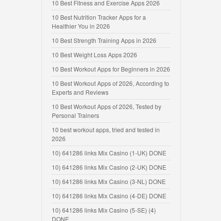
10 Best Fitness and Exercise Apps 2026
10 Best Nutrition Tracker Apps for a
Healthier You in 2026
10 Best Strength Training Apps in 2026
10 Best Weight Loss Apps 2026
10 Best Workout Apps for Beginners in 2026
10 Best Workout Apps of 2026, According to
Experts and Reviews
10 Best Workout Apps of 2026, Tested by
Personal Trainers
10 best workout apps, tried and tested in
2026
10) 641286 links Mix Casino (1-UK) DONE
10) 641286 links Mix Casino (2-UK) DONE
10) 641286 links Mix Casino (3-NL) DONE
10) 641286 links Mix Casino (4-DE) DONE
10) 641286 links Mix Casino (5-SE) (4)
DONE