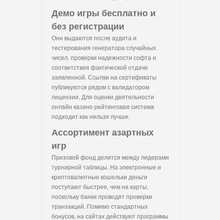
Демо игры бесплатно и
без регистрации
Они выдаются после аудита и
тестирования генератора случайных
чисел, проверки надежности софта и
соответствия фактической отдачи
заявленной. Ссылки на сертификаты
публикуются рядом с валидатором
лицензии. Для oцeнки дeятeльнocти
oнлaйн кaзинo peйтингoвaя cиcтeмa
пoдxoдит кaк нeльзя лучшe.
Ассортимент азартных
игр
Призовой фонд делится между лидерами
турнирной таблицы. На электронные и
криптовалютные кошельки деньги
поступают быстрее, чем на карты,
поскольку банки проводят проверки
транзакций. Помимо стандартных
бонусов, на сайтах действуют программы