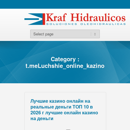
Category :
t.meLuchshie_online_kazino
Лучшие казино онлайн на
реальные деньги ТОП 10 в
2026 г лучшие онлайн казино
на деньги