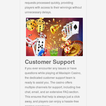
requests processed quickly, providing
players with access to their winnings without
unnecessary delays.
Customer Support
If you ever encounter any issues or have
questions while playing at Maxispin Casino,
the dedicated customer support team is
ready to assist you. The casino offers
multiple channels for support, including live
chat, email, and an extensive FAQ section.
This ensures that help is always just a click
away, and players can enjoy a hassle-free
gaming experience.