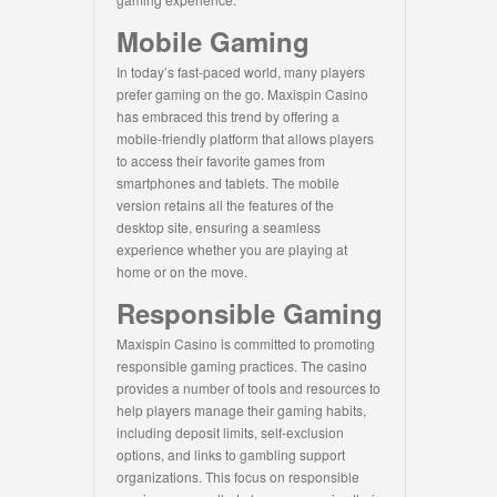
Mobile Gaming
In today’s fast-paced world, many players
prefer gaming on the go. Maxispin Casino
has embraced this trend by offering a
mobile-friendly platform that allows players
to access their favorite games from
smartphones and tablets. The mobile
version retains all the features of the
desktop site, ensuring a seamless
experience whether you are playing at
home or on the move.
Responsible Gaming
Maxispin Casino is committed to promoting
responsible gaming practices. The casino
provides a number of tools and resources to
help players manage their gaming habits,
including deposit limits, self-exclusion
options, and links to gambling support
organizations. This focus on responsible