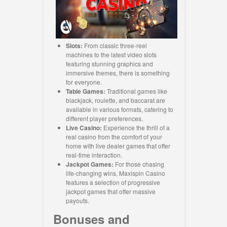
Slots:
From classic three-reel
machines to the latest video slots
featuring stunning graphics and
immersive themes, there is something
for everyone.
Table Games:
Traditional games like
blackjack, roulette, and baccarat are
available in various formats, catering to
different player preferences.
Live Casino:
Experience the thrill of a
real casino from the comfort of your
home with live dealer games that offer
real-time interaction.
Jackpot Games:
For those chasing
life-changing wins, Maxispin Casino
features a selection of progressive
jackpot games that offer massive
payouts.
Bonuses and