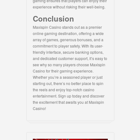
gaming ensures that players can enjoy their
experience without risking their well-being.
Conclusion
Maxispin Casino stands out as a premier
online gaming destination, offering a wide
array of games, generous bonuses, and a
commitment to player safety. With its user-
friendly interface, secure banking options,
and dedicated customer support, it’s easy to
see why so many players choose Maxispin
Casino for their gaming experience.
Whether you’re a seasoned player or just
starting out, there’s no better place to spin
the reels and enjoy top-notch casino
entertainment. Sign up today and discover
the excitement that awaits you at Maxispin
Casino!