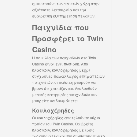
εμπιστοσύνη των παικτών χάρη στην
αξιόπιστη λειτουργία και την
εξαιρετική εξυπηρέτηση πελατών.
Παιχνίδια που
Προσφέρει το Twin
Casino
Η ποικιλία των παιχνιδιών στο Twin
Casino είναι εντυπωσιακή. Από
κλασικούς κουλοχέρηδες μέχρι
σύγχρονες παραλλαγές επιτραπέζιων
παιχνιδιών, οι παίκτες μπορούν να
βρουν ότι χρειάζονται. Ακολουθούν
μερικές κατηγορίες παιχνιδιών που
μπορείτε να δοκιμάσετε:
Κουλοχέρηδες
Οι κουλοχέρηδες αποτελούν το κύριο
προϊόν του Twin Casino. Θα βρείτε
κλασικούς κουλοχέρηδες με τρεις
τροχούς αλλά και πιο σύνθετους βίντεο