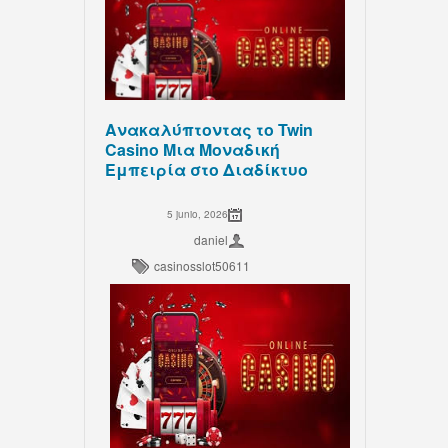
Ανακαλύπτοντας το Twin
Casino Μια Μοναδική
Εμπειρία στο Διαδίκτυο
5 junio, 2026
daniel
casinosslot50611