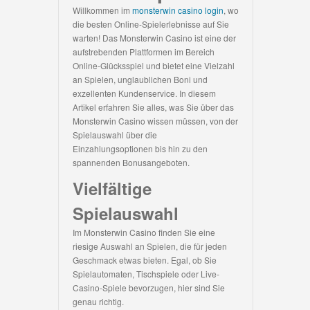
Willkommen im
monsterwin casino login
, wo
die besten Online-Spielerlebnisse auf Sie
warten! Das Monsterwin Casino ist eine der
aufstrebenden Plattformen im Bereich
Online-Glücksspiel und bietet eine Vielzahl
an Spielen, unglaublichen Boni und
exzellenten Kundenservice. In diesem
Artikel erfahren Sie alles, was Sie über das
Monsterwin Casino wissen müssen, von der
Spielauswahl über die
Einzahlungsoptionen bis hin zu den
spannenden Bonusangeboten.
Vielfältige
Spielauswahl
Im Monsterwin Casino finden Sie eine
riesige Auswahl an Spielen, die für jeden
Geschmack etwas bieten. Egal, ob Sie
Spielautomaten, Tischspiele oder Live-
Casino-Spiele bevorzugen, hier sind Sie
genau richtig.