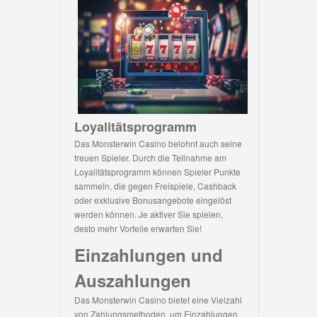
Loyalitätsprogramm
Das Monsterwin Casino belohnt auch seine
treuen Spieler. Durch die Teilnahme am
Loyalitätsprogramm können Spieler Punkte
sammeln, die gegen Freispiele, Cashback
oder exklusive Bonusangebote eingelöst
werden können. Je aktiver Sie spielen,
desto mehr Vorteile erwarten Sie!
Einzahlungen und
Auszahlungen
Das Monsterwin Casino bietet eine Vielzahl
von Zahlungsmethoden, um Einzahlungen