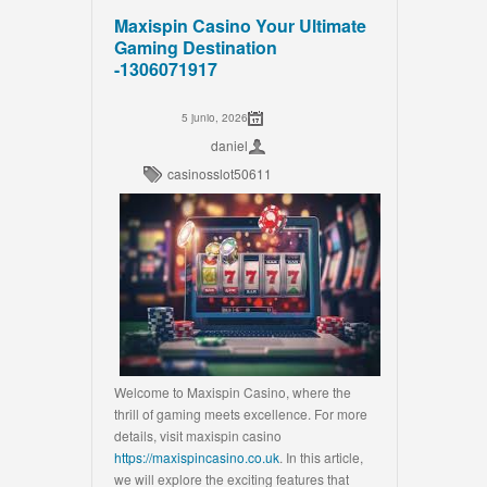
Maxispin Casino Your Ultimate
Gaming Destination
-1306071917
5 junio, 2026
daniel
casinosslot50611
Welcome to Maxispin Casino, where the
thrill of gaming meets excellence. For more
details, visit maxispin casino
https://maxispincasino.co.uk
. In this article,
we will explore the exciting features that