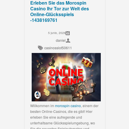
Erleben Sie das Morospin
Casino Ihr Tor zur Welt des
Online-Glücksspiels
-1438169761
5 junio, 2026
daniel
casinosslot50611
Willkommen im
morospin casino
, einem der
besten Online-Casinos, die es gibt! Hier
erleben Sie eine aufregende und
unterhaltsame Glücksspielumgebung, wo
Sie die neuesten Spielautomaten und