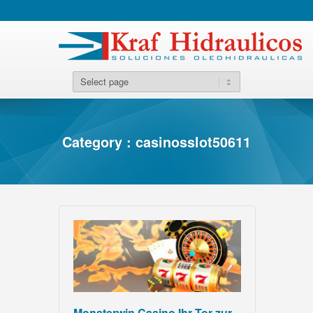
Category : casinosslot50611
Monsterwin Casino Ihr Tor zur