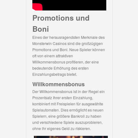
Promotions und
Boni
Eines der herausragendsten Merkmale des
Monsterwin Casinos sind die großzügigen
Promotions und Boni. Neue Spieler können
oft von einem attraktiven
Willkommensbonus profitieren, der eine
bedeutende Erhöhung des ersten
Einzahlungsbetrags bietet.
Willkommensbonus
Der Willkommensbonus ist in der Regel ein
Prozentsatz Ihrer ersten Einzahlung,
kombiniert mit Freispielen für ausgewählte
Spielautomaten. Dies ermöglicht es neuen
Spielern, eine größere Bankroll zu haben
und verschiedene Spiele auszuprobieren,
ohne ihr eigenes Geld zu riskieren.