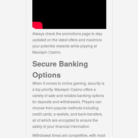
Always check the promotions page to stay
updated on the latest offers and maximize
your potential rewards while playing at
Maxispin Casino.
Secure Banking
Options
When it comes to online gaming, security is
a top priority. Maxispin Casino offers a
variety of safe and reliable banking options
for deposits and withdrawals. Players can
choose from popular methods including
credit cards, e-wallets, and bank transfers,
all of which are encrypted to ensure the
safety of your financial information.
Withdrawal times are competitive, with most