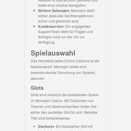
bietet eine intuitive Navigation.
Sichere Zahlungen:
Morospin stellt
sicher, dass alle Geldtransaktionen
sicher und geschützt sind.
Kundenservice:
Ein engagiertes
Support-Team steht für Fragen und
Anliegen rund um die Uhr zur
Verfügung.
Spielauswahl
Das Herzstück jedes Online-Casinos ist die
Spielauswahl. Morospin bietet eine
beeindruckende Sammlung von Spielen,
darunter:
Slots
Slots sind vielleicht die beliebtesten Spiele
im Morospin Casino. Mit Dutzenden von
Themen und Spielmechaniken finden Sie
sicher den perfekten Slot für sich. Beliebte
Titel sind beispielsweise:
Starburst:
Ein klassischer Slot mit