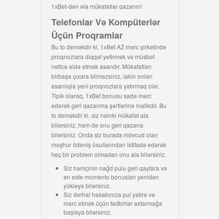
1xBet-dən əla mükafatlar qazanın!
Telefonlar Və Kompüterlər
Üçün Proqramlar
Bu to deməkdir ki, 1xBet AZ mərc şirkətində
proqnozlara diqqət yetirmək və müsbət
nəticə əldə etmək asandır. Mükafatları
birbaşa çıxara bilməzsiniz, lakin onları
asanlıqla yeni proqnozlara yatırmaq olar.
Tipik olaraq, 1xBet bonusu sadə mərc
edərək geri qazanma şərtlərinə malikdir. Bu
to deməkdir ki, siz nəinki mükafat ala
bilərsiniz, həm də onu geri qazana
bilərsiniz. Onda siz burada mövcud olan
məşhur ödəniş üsullarından istifadə edərək
heç bir problem olmadan onu ala bilərsiniz.
Siz həmçinin nağd pulu geri qaytara və
en este momento bonusları yenidən
yükləyə bilərsiniz.
Siz dərhal hesabınıza pul yatıra və
mərc etmək üçün tədbirlər axtarmağa
başlaya bilərsiniz.