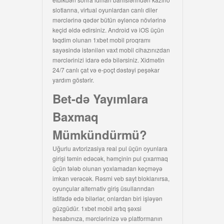
slotlarına, virtual oyunlardan canlı diler
mərclərinə qədər bütün əyləncə növlərinə
keçid əldə edirsiniz. Android və iOS üçün
təqdim olunan 1xbet mobil proqramı
sayəsində istənilən vaxt mobil cihazınızdan
mərclərinizi idarə edə bilərsiniz. Xidmətin
24/7 canlı çat və e-poçt dəstəyi peşəkar
yardım göstərir.
Bet-də Yayımlara
Baxmaq
Mümkündürmü?
Uğurlu avtorizasiya real pul üçün oyunlara
girişi təmin edəcək, həmçinin pul çıxarmaq
üçün tələb olunan yoxlamadan keçməyə
imkan verəcək. Rəsmi veb sayt bloklanırsa,
oyunçular alternativ giriş üsullarından
istifadə edə bilərlər, onlardan biri işləyən
güzgüdür. 1xbet mobil artıq şəxsi
hesabınıza, mərclərinizə və platformanın