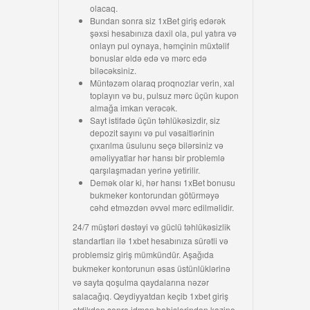
olacaq.
Bundan sonra siz 1xBet giriş edərək
şəxsi hesabınıza daxil ola, pul yatıra və
onlayn pul oynaya, həmçinin müxtəlif
bonuslar əldə edə və mərc edə
biləcəksiniz.
Müntəzəm olaraq proqnozlar verin, xal
toplayın və bu, pulsuz mərc üçün kupon
almağa imkan verəcək.
Sayt istifadə üçün təhlükəsizdir, siz
depozit sayını və pul vəsaitlərinin
çıxarılma üsulunu seçə bilərsiniz və
əməliyyatlar hər hansı bir problemlə
qarşılaşmadan yerinə yetirilir.
Demək olar ki, hər hansı 1xBet bonusu
bukmeker kontorundan götürməyə
cəhd etməzdən əvvəl mərc edilməlidir.
24/7 müştəri dəstəyi və güclü təhlükəsizlik
standartları ilə 1xbet hesabınıza sürətli və
problemsiz giriş mümkündür. Aşağıda
bukmeker kontorunun əsas üstünlüklərinə
və sayta qoşulma qaydalarına nəzər
salacağıq. Qeydiyyatdan keçib 1xbet giriş
etdikdən sonra idman bahislərindən kazino