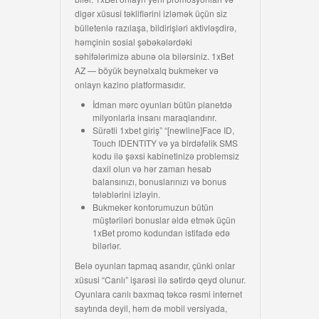
digər xüsusi təkliflərini izləmək üçün siz
bülletenlə razılaşa, bildirişləri aktivləşdirə,
həmçinin sosial şəbəkələrdəki
səhifələrimizə abunə ola bilərsiniz. 1xBet
AZ — böyük beynəlxalq bukmeker və
onlayn kazino platformasıdır.
İdman mərc oyunları bütün planetdə
milyonlarla insanı maraqlandırır.
Sürətli 1xbet giriş” “[newline]Face ID,
Touch IDENTITY və ya birdəfəlik SMS
kodu ilə şəxsi kabinetinizə problemsiz
daxil olun və hər zaman hesab
balansınızı, bonuslarınızı və bonus
tələblərini izləyin.
Bukmeker kontorumuzun bütün
müştəriləri bonuslar əldə etmək üçün
1xBet promo kodundan istifadə edə
bilərlər.
Belə oyunları tapmaq asandır, çünki onlar
xüsusi “Canlı” işarəsi ilə sətirdə qeyd olunur.
Oyunlara canlı baxmaq təkcə rəsmi internet
saytında deyil, həm də mobil versiyada,