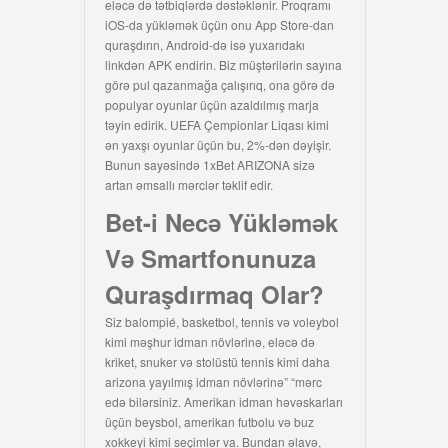
eləcə də tətbiqlərdə dəstəklənir. Proqramı
iOS-da yükləmək üçün onu App Store-dan
quraşdırın, Android-də isə yuxarıdakı
linkdən APK endirin. Biz müştərilərin sayına
görə pul qazanmağa çalışırıq, ona görə də
populyar oyunlar üçün azaldılmış marja
təyin edirik. UEFA Çempionlar Liqası kimi
ən yaxşı oyunlar üçün bu, 2%-dən dəyişir.
Bunun sayəsində 1xBet ARIZONA sizə
artan əmsallı mərclər təklif edir.
Bet-i Necə Yükləmək
Və Smartfonunuza
Quraşdırmaq Olar?
Siz balompié, ​​basketbol, tennis və voleybol
kimi məşhur idman növlərinə, eləcə də
kriket, snuker və stolüstü tennis kimi daha
arizona yayılmış idman növlərinə” “mərc
edə bilərsiniz. Amerikan idman həvəskarları
üçün beysbol, amerikan futbolu və buz
xokkeyi kimi seçimlər va. Bundan əlavə,