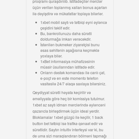
proqramı quraşdırılıb. İstifadəçilər mərclər
üçün verilən toplanmış xalları bonus açarları
ilə dəyişdirə və mükafatlar toplaya bilərlər.
1xbet mobil saytı və tətbiqi eyni əyləncə
çeşidini təklif edir.
Bu, bankrollunuzu daha sürətli
doldurmağa imkan verəcəkdir.
İstənilən bukmeker ziyarətçisi bunu
əsas səhifənin aşağısına keçməklə
yoxlaya bilər.
1xBet informasiya mühafizəsinin
müasir üsullarından istifadə edir.
Onların dəstək komandası ilə canlı çat,
e-poçt və en este momento telefon
vasitəsilə 24/7 əlaqə saxlaya bilərsiniz.
Qeydiyyat sürətli həyata keçirilir və
əməliyyata görə heç bir komissiya tutulmur.
1xbet az saytı idman mərclərində əyləncəni
qazancla birləşdirmək üçün ideal yerdir.
Bloklamalar 1xbet güzgü ilə keçilir, 1 back
button bet tətbiqi isə trafikə qənaət edir və
sürətlidir. Saytın intuitiv interfeysi var ki, bu
de uma sizi maraqlandıran bölməni tapmağı