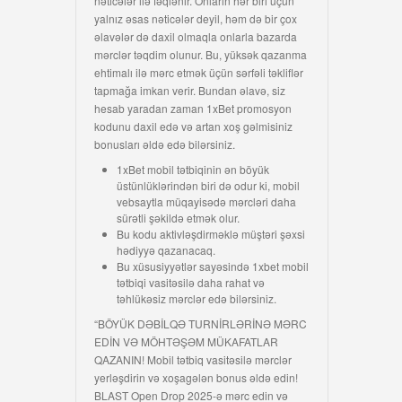
nəticələr ilə fəqlənir. Onların hər biri üçün
yalnız əsas nəticələr deyil, həm də bir çox
əlavələr də daxil olmaqla onlarla bazarda
mərclər təqdim olunur. Bu, yüksək qazanma
ehtimalı ilə mərc etmək üçün sərfəli təkliflər
tapmağa imkan verir. Bundan əlavə, siz
hesab yaradan zaman 1xBet promosyon
kodunu daxil edə və artan xoş gəlmisiniz
bonusları əldə edə bilərsiniz.
1xBet mobil tətbiqinin ən böyük
üstünlüklərindən biri də odur ki, mobil
vebsaytla müqayisədə mərcləri daha
sürətli şəkildə etmək olur.
Bu kodu aktivləşdirməklə müştəri şəxsi
hədiyyə qazanacaq.
Bu xüsusiyyətlər sayəsində 1xbet mobil
tətbiqi vasitəsilə daha rahat və
təhlükəsiz mərclər edə bilərsiniz.
“BÖYÜK DƏBİLQƏ TURNİRLƏRİNƏ MƏRC
EDİN VƏ MÖHTƏŞƏM MÜKAFATLAR
QAZANIN! Mobil tətbiq vasitəsilə mərclər
yerləşdirin və xoşagələn bonus əldə edin!
BLAST Open Drop 2025-ə mərc edin və