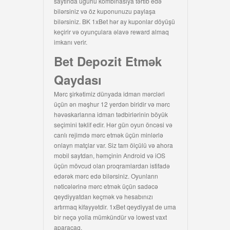
saytında uğurlu kombinasiya tərtib edə
bilərsiniz və öz kuponunuzu paylaşa
bilərsiniz. BK 1xBet hər ay kuponlar döyüşü
keçirir və oyunçulara əlavə reward almaq
imkanı verir.
Bet Depozit Etmək
Qaydası
Mərc şirkətimiz dünyada idman mərcləri
üçün ən məşhur 12 yerdən biridir və mərc
həvəskarlarına idman tədbirlərinin böyük
seçimini təklif edir. Hər gün oyun öncəsi və
canlı rejimdə mərc etmək üçün minlərlə
onlayn matçlar var. Siz tam ölçülü və ahora
mobil saytdan, həmçinin Android və iOS
üçün mövcud olan proqramlardan istifadə
edərək mərc edə bilərsiniz. Oyunların
nəticələrinə mərc etmək üçün sadəcə
qeydiyyatdan keçmək və hesabınızı
artırmaq kifayyətdir. 1xBet qeydiyyat de uma
bir neçə yolla mümkündür və lowest vaxt
aparacaq.