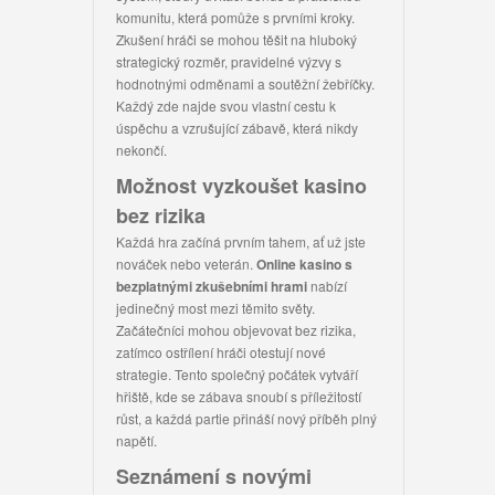
komunitu, která pomůže s prvními kroky.
Zkušení hráči se mohou těšit na hluboký
strategický rozměr, pravidelné výzvy s
hodnotnými odměnami a soutěžní žebříčky.
Každý zde najde svou vlastní cestu k
úspěchu a vzrušující zábavě, která nikdy
nekončí.
Možnost vyzkoušet kasino
bez rizika
Každá hra začíná prvním tahem, ať už jste
nováček nebo veterán.
Online kasino s
bezplatnými zkušebními hrami
nabízí
jedinečný most mezi těmito světy.
Začátečníci mohou objevovat bez rizika,
zatímco ostřílení hráči otestují nové
strategie. Tento společný počátek vytváří
hřiště, kde se zábava snoubí s příležitostí
růst, a každá partie přináší nový příběh plný
napětí.
Seznámení s novými