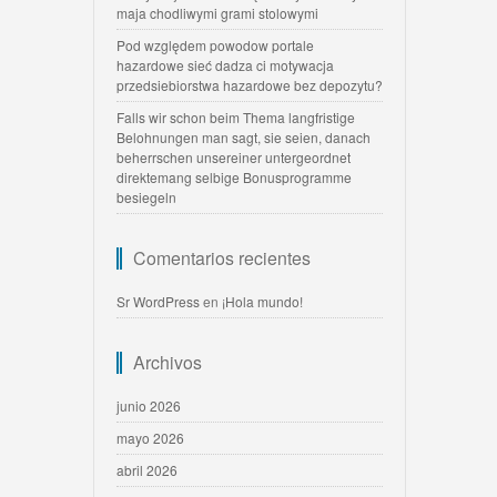
maja chodliwymi grami stolowymi
Pod względem powodow portale
hazardowe sieć dadza ci motywacja
przedsiebiorstwa hazardowe bez depozytu?
Falls wir schon beim Thema langfristige
Belohnungen man sagt, sie seien, danach
beherrschen unsereiner untergeordnet
direktemang selbige Bonusprogramme
besiegeln
Comentarios recientes
Sr WordPress
en
¡Hola mundo!
Archivos
junio 2026
mayo 2026
abril 2026