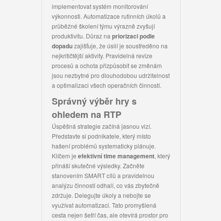
implementovat systém monitorování
výkonnosti. Automatizace rutinních úkolů a
průběžné školení týmu výrazně zvyšují
produktivitu. Důraz na
priorizaci podle
dopadu
zajišťuje, že úsilí je soustředěno na
nejkritičtější aktivity. Pravidelná revize
procesů a ochota přizpůsobit se změnám
jsou nezbytné pro dlouhodobou udržitelnost
a optimalizaci všech operačních činností.
Správný výběr hry s
ohledem na RTP
Úspěšná strategie začíná jasnou vizí.
Představte si podnikatele, který místo
hašení problémů systematicky plánuje.
Klíčem je
efektivní time management
, který
přináší skutečné výsledky. Začněte
stanovením SMART cílů a pravidelnou
analýzu činností odhalí, co vás zbytečně
zdržuje. Delegujte úkoly a nebojte se
využívat automatizaci. Tato promyšlená
cesta nejen šetří čas, ale otevírá prostor pro