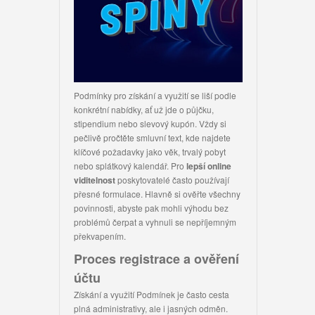
Podmínky pro získání a využití se liší podle
konkrétní nabídky, ať už jde o půjčku,
stipendium nebo slevový kupón. Vždy si
pečlivě pročtěte smluvní text, kde najdete
klíčové požadavky jako věk, trvalý pobyt
nebo splátkový kalendář. Pro
lepší online
viditelnost
poskytovatelé často používají
přesné formulace. Hlavně si ověřte všechny
povinnosti, abyste pak mohli výhodu bez
problémů čerpat a vyhnuli se nepříjemným
překvapením.
Proces registrace a ověření
účtu
Získání a využití Podmínek je často cesta
plná administrativy, ale i jasných odměn.