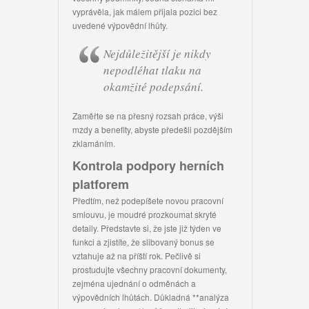
vyprávěla, jak málem přijala pozici bez
uvedené výpovědní lhůty.
Nejdůležitější je nikdy
nepodléhat tlaku na
okamžité podepsání.
Zaměřte se na přesný rozsah práce, výši
mzdy a benefity, abyste předešli pozdějším
zklamáním.
Kontrola podpory herních
platforem
Předtím, než podepíšete novou pracovní
smlouvu, je moudré prozkoumat skryté
detaily. Představte si, že jste již týden ve
funkci a zjistíte, že slibovaný bonus se
vztahuje až na příští rok. Pečlivě si
prostudujte všechny pracovní dokumenty,
zejména ujednání o odměnách a
výpovědních lhůtách. Důkladná **analýza