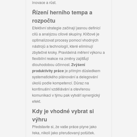
inovace a růst.
Řízení herního tempa a
rozpočtu
Efektivní strategie začínají jasnou definicí
cílů a analýzou cílové skupiny. Klíčové je
optimalizovat procesy pomocí vhodných
nástrojů a technologií, které eliminují
zbytečné kroky. Pravidelná měření výkonu a
flexibilní reakce na změny zajišťují
dlouhodobou účinnost.
Zvýšení
produktivity práce
je přímým důsledkem
systematického plánování a delegování
úkolů podle kompetencí. Důraz na
kontinuální vzdělávání a otevřenou
komunikaci v týmu pak vytváří synergický
efekt.
Kdy je vhodné vybrat si
výhru
Představte si, že vaše práce plyne jako
řeka, nikoli jako přerušovaný potůček.