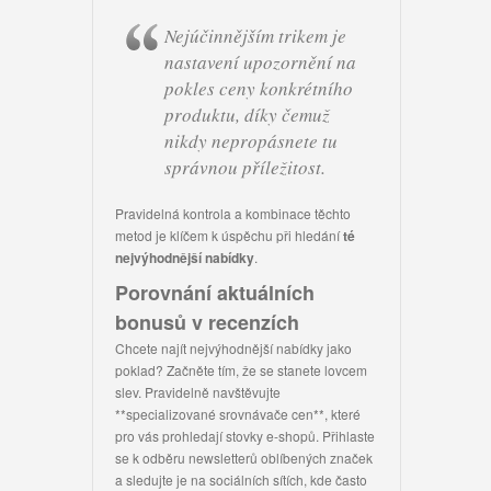
Nejúčinnějším trikem je
nastavení upozornění na
pokles ceny konkrétního
produktu, díky čemuž
nikdy nepropásnete tu
správnou příležitost.
Pravidelná kontrola a kombinace těchto
metod je klíčem k úspěchu při hledání
té
nejvýhodnější nabídky
.
Porovnání aktuálních
bonusů v recenzích
Chcete najít nejvýhodnější nabídky jako
poklad? Začněte tím, že se stanete lovcem
slev. Pravidelně navštěvujte
**specializované srovnávače cen**, které
pro vás prohledají stovky e-shopů. Přihlaste
se k odběru newsletterů oblíbených značek
a sledujte je na sociálních sítích, kde často