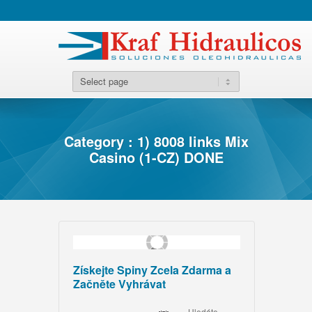
Category : 1) 8008 links Mix
Casino (1-CZ) DONE
Získejte Spiny Zcela Zdarma a
Začněte Vyhrávat
Hledáte