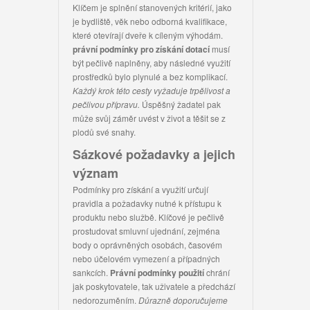
Klíčem je splnění stanovených kritérií, jako
je bydliště, věk nebo odborná kvalifikace,
které otevírají dveře k cíleným výhodám.
právní podmínky pro získání dotací
musí
být pečlivě naplněny, aby následné využití
prostředků bylo plynulé a bez komplikací.
Každý krok této cesty vyžaduje trpělivost a
pečlivou přípravu.
Úspěšný žadatel pak
může svůj záměr uvést v život a těšit se z
plodů své snahy.
Sázkové požadavky a jejich
význam
Podmínky pro získání a využití určují
pravidla a požadavky nutné k přístupu k
produktu nebo službě. Klíčové je pečlivě
prostudovat smluvní ujednání, zejména
body o oprávněných osobách, časovém
nebo účelovém vymezení a případných
sankcích.
Právní podmínky použití
chrání
jak poskytovatele, tak uživatele a předchází
nedorozuměním.
Důrazně doporučujeme