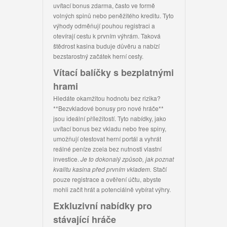
uvítací bonus zdarma, často ve formě
volných spinů nebo peněžitého kreditu. Tyto
výhody odměňují pouhou registraci a
otevírají cestu k prvním výhrám. Taková
štědrost kasina buduje důvěru a nabízí
bezstarostný začátek herní cesty.
Vítací balíčky s bezplatnými
hrami
Hledáte okamžitou hodnotu bez rizika?
**Bezvkladové bonusy pro nové hráče**
jsou ideální příležitostí. Tyto nabídky, jako
uvítací bonus bez vkladu nebo free spiny,
umožňují otestovat herní portál a vyhrát
reálné peníze zcela bez nutnosti vlastní
investice.
Je to dokonalý způsob, jak poznat
kvalitu kasina před prvním vkladem.
Stačí
pouze registrace a ověření účtu, abyste
mohli začít hrát a potenciálně vybírat výhry.
Exkluzivní nabídky pro
stávající hráče