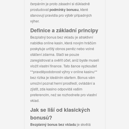
čerpáním je proto zásadní si důkladně
prostudovat
podmínky bonusu
, které
stanovují pravidla pro výběr případných
výher.
Definice a základní principy
Bezplatný bonus bez vkladu je atraktivní
nabídka online kasin, která novým hráčům
poskytuje určitý obnos peněz nebo volné
otáčení zdarma. Stačí se pouze
zaregistrovat a ověřit účet, aniž byste museli
vložit vlastní finance. Tato šance vyzkoušet
**pravděpodobnost výhry v online kasinu**
bez rizika je ideálním startem. Bonus vám
umožní poznat herní prostředí, ovládání a
zjistit, zda kasino odpovídá vašim
preferencím, než se rozhodnete pro vlastní
vklad.
Jak se liší od klasických
bonusů?
Bezplatný bonus bez vkladu
je skvělá