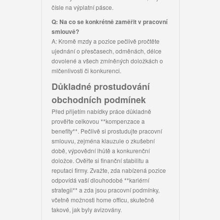
čísle na výplatní pásce.
Q: Na co se konkrétně zaměřit v pracovní
smlouvě?
A: Kromě mzdy a pozice pečlivě pročtěte
ujednání o přesčasech, odměnách, délce
dovolené a všech zmíněných doložkách o
mlčenlivosti či konkurenci.
Důkladné prostudování
obchodních podmínek
Před přijetím nabídky práce důkladně
prověřte celkovou **kompenzace a
benefity**. Pečlivě si prostudujte pracovní
smlouvu, zejména klauzule o zkušební
době, výpovědní lhůtě a konkurenční
doložce. Ověřte si finanční stabilitu a
reputaci firmy. Zvažte, zda nabízená pozice
odpovídá vaší dlouhodobé **kariérní
strategii** a zda jsou pracovní podmínky,
včetně možnosti home officu, skutečně
takové, jak byly avizovány.