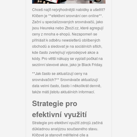
Chceš najít nejvýhodnější nabídky a ušetřit?
Klíčem je **efektivní srovnání cen online**.
Začni u specializovaných srovnávačů, jako
jsou Heureka nebo Zboží.cz, které agregují
ceny z mnoha e-shopů. Nezapomeň se
přihlásit k odběru newsletterů oblíbených
obchodů a sledovat je na sociálních sítích,
kde často zveřejňují výprodejové akce a
kódy. Pro větší nákupy se vyplatí počkat na
sezónní slevové akce, jako je Black Friday.
**Jak často se aktualizují ceny na
srovnávačích?** Srovnávače aktualizují
data velmi často, často i několikrát denně,
takže máš jistotu aktuálních informací.
Strategie pro
efektivní využití
Strategie pro efektivní využití zdrojů začíná
důkladnou analýzou současného stavu.
Klíčové je stanovit měřitelné cíle a