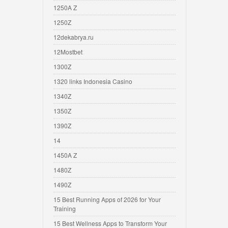
1250A Z
1250Z
12dekabrya.ru
12Mostbet
1300Z
1320 links Indonesia Casino
1340Z
1350Z
1390Z
14
1450A Z
1480Z
1490Z
15 Best Running Apps of 2026 for Your
Training
15 Best Wellness Apps to Transform Your