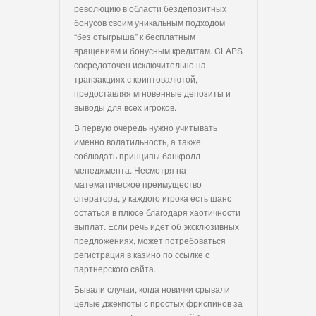
революцию в области бездепозитных
бонусов своим уникальным подходом
“без отыгрыша” к бесплатным
вращениям и бонусным кредитам. CLAPS
сосредоточен исключительно на
транзакциях с криптовалютой,
предоставляя мгновенные депозиты и
выводы для всех игроков.
В первую очередь нужно учитывать
именно волатильность, а также
соблюдать принципы банкролл-
менеджмента. Несмотря на
математическое преимущество
оператора, у каждого игрока есть шанс
остаться в плюсе благодаря хаотичности
выплат. Если речь идет об эксклюзивных
предложениях, может потребоваться
регистрация в казино по ссылке с
партнерского сайта.
Бывали случаи, когда новички срывали
целые джекпоты с простых фриспинов за