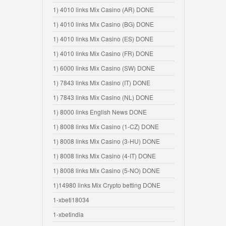
1) 4010 links Mix Casino (AR) DONE
1) 4010 links Mix Casino (BG) DONE
1) 4010 links Mix Casino (ES) DONE
1) 4010 links Mix Casino (FR) DONE
1) 6000 links Mix Casino (SW) DONE
1) 7843 links Mix Casino (IT) DONE
1) 7843 links Mix Casino (NL) DONE
1) 8000 links English News DONE
1) 8008 links Mix Casino (1-CZ) DONE
1) 8008 links Mix Casino (3-HU) DONE
1) 8008 links Mix Casino (4-IT) DONE
1) 8008 links Mix Casino (5-NO) DONE
1)14980 links Mix Crypto betting DONE
1-xbeti18034
1-xbetindia