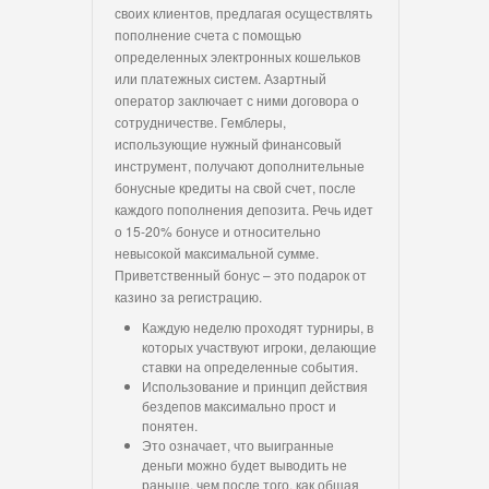
своих клиентов, предлагая осуществлять
пополнение счета с помощью
определенных электронных кошельков
или платежных систем. Азартный
оператор заключает с ними договора о
сотрудничестве. Гемблеры,
использующие нужный финансовый
инструмент, получают дополнительные
бонусные кредиты на свой счет, после
каждого пополнения депозита. Речь идет
о 15-20% бонусе и относительно
невысокой максимальной сумме.
Приветственный бонус – это подарок от
казино за регистрацию.
Каждую неделю проходят турниры, в
которых участвуют игроки, делающие
ставки на определенные события.
Использование и принцип действия
бездепов максимально прост и
понятен.
Это означает, что выигранные
деньги можно будет выводить не
раньше, чем после того, как общая