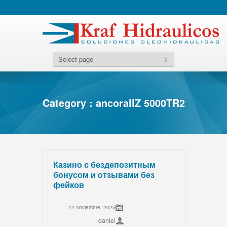
Category : ancorallZ 5000TR2
Казино с бездепозитным
бонусом и отзывами без
фейков
14 noviembre, 2025
daniel