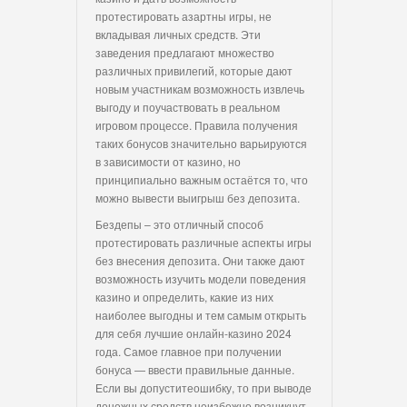
протестировать азартны игры, не
вкладывая личных средств. Эти
заведения предлагают множество
различных привилегий, которые дают
новым участникам возможность извлечь
выгоду и поучаствовать в реальном
игровом процессе. Правила получения
таких бонусов значительно варьируются
в зависимости от казино, но
принципиально важным остаётся то, что
можно вывести выигрыш без депозита.
Бездепы – это отличный способ
протестировать различные аспекты игры
без внесения депозита. Они также дают
возможность изучить модели поведения
казино и определить, какие из них
наиболее выгодны и тем самым открыть
для себя лучшие онлайн-казино 2024
года. Самое главное при получении
бонуса — ввести правильные данные.
Если вы допуститеошибку, то при выводе
денежных средств неизбежно возникнут