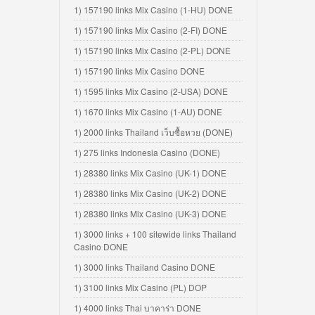
1) 157190 links Mix Casino (1-HU) DONE
1) 157190 links Mix Casino (2-FI) DONE
1) 157190 links Mix Casino (2-PL) DONE
1) 157190 links Mix Casino DONE
1) 1595 links Mix Casino (2-USA) DONE
1) 1670 links Mix Casino (1-AU) DONE
1) 2000 links Thailand เว็บซื้อหวย (DONE)
1) 275 links Indonesia Casino (DONE)
1) 28380 links Mix Casino (UK-1) DONE
1) 28380 links Mix Casino (UK-2) DONE
1) 28380 links Mix Casino (UK-3) DONE
1) 3000 links + 100 sitewide links Thailand
Casino DONE
1) 3000 links Thailand Casino DONE
1) 3100 links Mix Casino (PL) DOP
1) 4000 links Thai บาคาร่า DONE