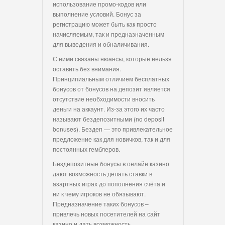
использование промо-кодов или
выполнение условий. Бонус за
регистрацию может быть как просто
начисляемым, так и предназначенным
для выведения и обналичивания.
С ними связаны нюансы, которые нельзя
оставить без внимания.
Принципиальным отличием бесплатных
бонусов от бонусов на депозит является
отсутствие необходимости вносить
деньги на аккаунт. Из-за этого их часто
называют бездепозитными (no deposit
bonuses). Бездеп — это привлекательное
предложение как для новичков, так и для
постоянных гемблеров.
Бездепозитные бонусы в онлайн казино
дают возможность делать ставки в
азартных играх до пополнения счёта и
ни к чему игроков не обязывают.
Предназначение таких бонусов –
привлечь новых посетителей на сайт
казино и дать возможность