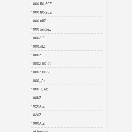
1000 50-50Z
1000 80-20Z
1000 allZ
1000 ancorZ
1000A Z
1000allZ
1000Z
1000Z 50-50
1000Z 80-20
1000_Az
1000_BAz
100bZ
1020A Z
1020Z
1090A Z
10Mostbet