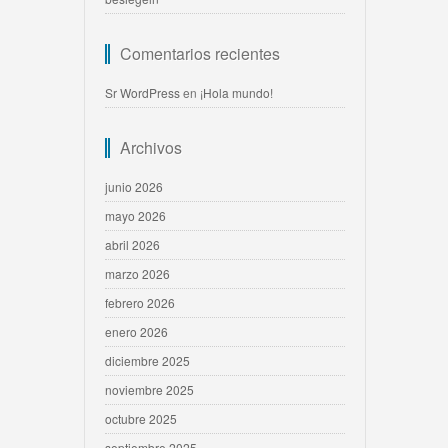
Comentarios recientes
Sr WordPress
en
¡Hola mundo!
Archivos
junio 2026
mayo 2026
abril 2026
marzo 2026
febrero 2026
enero 2026
diciembre 2025
noviembre 2025
octubre 2025
septiembre 2025