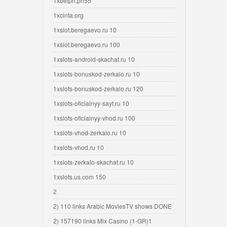
1xbetph.ph55
1xcinta.org
1xslot.beregaevo.ru 10
1xslot.beregaevo.ru 100
1xslots-android-skachat.ru 10
1xslots-bonuskod-zerkalo.ru 10
1xslots-bonuskod-zerkalo.ru 120
1xslots-oficialnyy-sayt.ru 10
1xslots-oficialnyy-vhod.ru 100
1xslots-vhod-zerkalo.ru 10
1xslots-vhod.ru 10
1xslots-zerkalo-skachat.ru 10
1xslots.us.com 150
2
2) 110 links Arabic MoviesTV shows DONE
2) 157190 links Mix Casino (1-GR)1