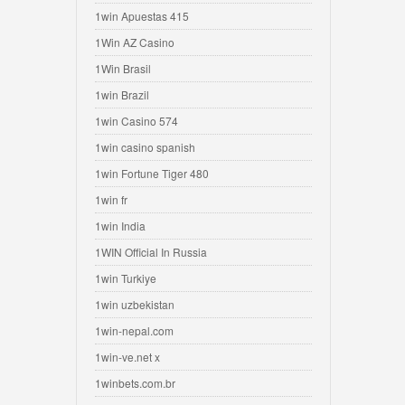
1win Apuestas 415
1Win AZ Casino
1Win Brasil
1win Brazil
1win Casino 574
1win casino spanish
1win Fortune Tiger 480
1win fr
1win India
1WIN Official In Russia
1win Turkiye
1win uzbekistan
1win-nepal.com
1win-ve.net x
1winbets.com.br