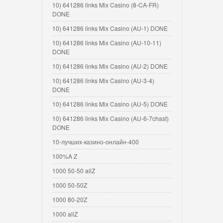
10) 641286 links Mix Casino (8-CA-FR)
DONE
10) 641286 links Mix Casino (AU-1) DONE
10) 641286 links Mix Casino (AU-10-11)
DONE
10) 641286 links Mix Casino (AU-2) DONE
10) 641286 links Mix Casino (AU-3-4)
DONE
10) 641286 links Mix Casino (AU-5) DONE
10) 641286 links Mix Casino (AU-6-7chast)
DONE
10-лучших-казино-онлайн-400
100%A Z
1000 50-50 allZ
1000 50-50Z
1000 80-20Z
1000 allZ