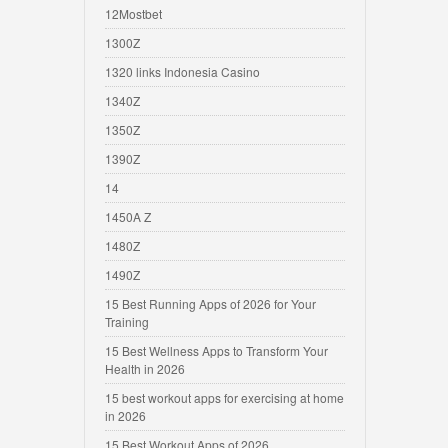
12Mostbet
1300Z
1320 links Indonesia Casino
1340Z
1350Z
1390Z
14
1450A Z
1480Z
1490Z
15 Best Running Apps of 2026 for Your
Training
15 Best Wellness Apps to Transform Your
Health in 2026
15 best workout apps for exercising at home
in 2026
15 Best Workout Apps of 2026