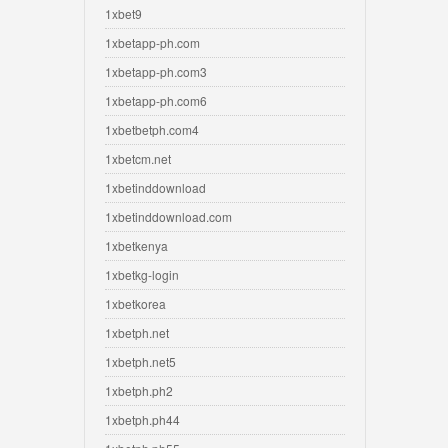
1xbet9
1xbetapp-ph.com
1xbetapp-ph.com3
1xbetapp-ph.com6
1xbetbetph.com4
1xbetcm.net
1xbetinddownload
1xbetinddownload.com
1xbetkenya
1xbetkg-login
1xbetkorea
1xbetph.net
1xbetph.net5
1xbetph.ph2
1xbetph.ph44