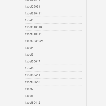
1xbet29031
1xbet290411
1xbet3
1xbet310310
1xbet310511
1xbet3231025
1xbet4
1xbet5
1xbet50617
1xbet6
1xbet60411
1xbet60618
1xbet7
1xbet8
1xbet80412