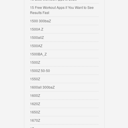
15 Free Workout Apps if You Want to See
Results Fast
1500 300baZ
1500A Z
1500allZ
1500AZ
1500BA_Z
1500Z
1500Z 50-50
1550Z
1600all 300baZ
1600Z
1620Z
1650Z
1670Z