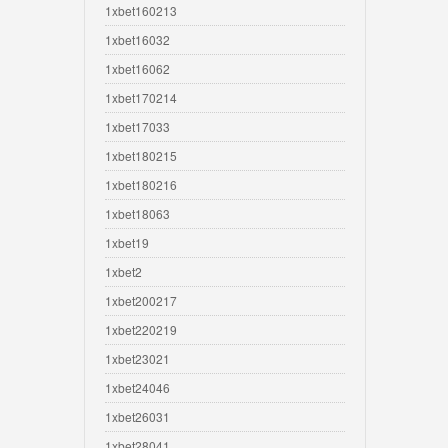
1xbet160213
1xbet16032
1xbet16062
1xbet170214
1xbet17033
1xbet180215
1xbet180216
1xbet18063
1xbet19
1xbet2
1xbet200217
1xbet220219
1xbet23021
1xbet24046
1xbet26031
1xbet28041