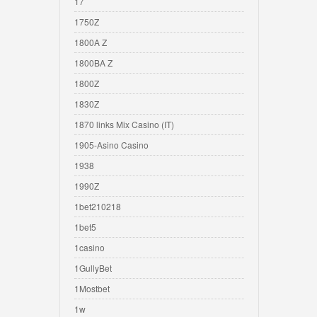
17
1750Z
1800A Z
1800BA Z
1800Z
1830Z
1870 links Mix Casino (IT)
1905-Asino Casino
1938
1990Z
1bet210218
1bet5
1casino
1GullyBet
1Mostbet
1w