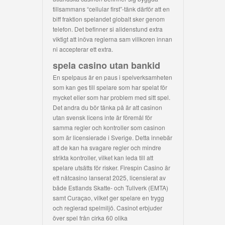
tillsammans “cellular first”-tänk därför att en
biff fraktion spelandet globalt sker genom
telefon. Det befinner si alldenstund extra
viktigt att inöva reglerna sam villkoren innan
ni accepterar ett extra.
spela casino utan bankid
En spelpaus är en paus i spelverksamheten
som kan ges till spelare som har spelat för
mycket eller som har problem med sitt spel.
Det andra du bör tänka på är att casinon
utan svensk licens inte är föremål för
samma regler och kontroller som casinon
som är licensierade i Sverige. Detta innebär
att de kan ha svagare regler och mindre
strikta kontroller, vilket kan leda till att
spelare utsätts för risker. Firespin Casino är
ett nätcasino lanserat 2025, licensierat av
både Estlands Skatte- och Tullverk (EMTA)
samt Curaçao, vilket ger spelare en trygg
och reglerad spelmiljö. Casinot erbjuder
över spel från cirka 60 olika