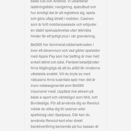
både iOS och Android. Vi utvärderar
laddningstider, navigering, spelutbud och
hur smidigt det är att registrera sig, spela
och göra uttag direkt i mobilen. Casinon
som är fullt mobilanpassade och erbjuder
en stabil spelupplevelse utan tekniska
hinder får ett tydligt plus i vår granskning.
Bet365 har dominerat oddsmarknaden i
över ett decennium och vad gäller spelsidor
med Apple Pay som har betting är man helt
enkelt störst och bäst. Flertalet betaltjänster
finns tillgängliga så att du alltid får vinsterna
utbetalda snabbt. Vill du bryta av med
nätcasino finns tusentals spel men det är
inom oddssegmentet som Bet365
imponerar mest. Upptäck live stream på
både e-sport och världsligor som NHL och
Bundesliga. För att använda dig av Revolut
måste du söka dig till casinon eller
spelbolag utan Spelpaus. Där kan du
använda Revolut-kort eller direkt
banköverföring beroende på hur kassan är