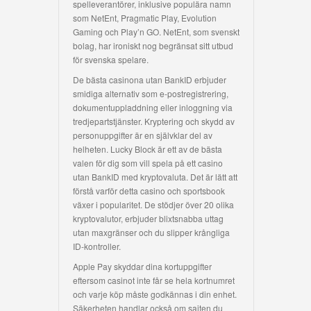
spelleverantörer, inklusive populära namn
som NetEnt, Pragmatic Play, Evolution
Gaming och Play’n GO. NetEnt, som svenskt
bolag, har ironiskt nog begränsat sitt utbud
för svenska spelare.
De bästa casinona utan BankID erbjuder
smidiga alternativ som e-postregistrering,
dokumentuppladdning eller inloggning via
tredjepartstjänster. Kryptering och skydd av
personuppgifter är en självklar del av
helheten. Lucky Block är ett av de bästa
valen för dig som vill spela på ett casino
utan BankID med kryptovaluta. Det är lätt att
förstå varför detta casino och sportsbook
växer i popularitet. De stödjer över 20 olika
kryptovalutor, erbjuder blixtsnabba uttag
utan maxgränser och du slipper krångliga
ID-kontroller.
Apple Pay skyddar dina kortuppgifter
eftersom casinot inte får se hela kortnumret
och varje köp måste godkännas i din enhet.
Säkerheten handlar också om sajten du