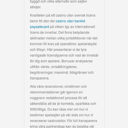
byggd och vilka alternativ som sajten
stödjer.
Kvaliteten på ett casino utan svensk licens
beror till stor del
casino utan bankid
paysafecard
på vilken typ av internationell
licens de innehar. Det finns betydande
skillnader mellan olika jurisdiktioner när det
kommer till krav på operatörer, spelarskydd
och tillsyn. Här presenterar vi de fyra
vanligaste licenstyperna och vad de innebär
för dig som spelare. Bonusar analyseras
utifrån värde, omsättningskrav,
begränsningar, maxvinst, tidsgränser och
transparens.
Alla våra recensioner, omdömen och
rekommendationer går igenom en
noggrann redaktionell process för att
säkerställa att de är korrekta, opartiska och
tillförlitliga. Du kan läsa mer om hur vi
bedömer spelsajter på vår sida om hur vi
recenserar casinosidor. För full transparens
kring våra partnerskap kan du besöka vår