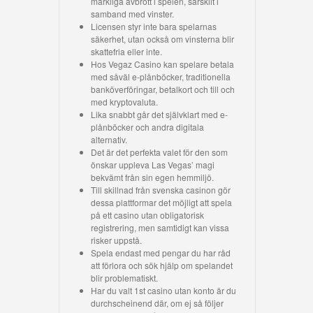
märkliga avbrott i spelen, särskilt i
samband med vinster.
Licensen styr inte bara spelarnas
säkerhet, utan också om vinsterna blir
skattefria eller inte.
Hos Vegaz Casino kan spelare betala
med såväl e-plånböcker, traditionella
banköverföringar, betalkort och till och
med kryptovaluta.
Lika snabbt går det självklart med e-
plånböcker och andra digitala
alternativ.
Det är det perfekta valet för den som
önskar uppleva Las Vegas’ magi
bekvämt från sin egen hemmiljö.
Till skillnad från svenska casinon gör
dessa plattformar det möjligt att spela
på ett casino utan obligatorisk
registrering, men samtidigt kan vissa
risker uppstå.
Spela endast med pengar du har råd
att förlora och sök hjälp om spelandet
blir problematiskt.
Har du valt 1st casino utan konto är du
durchscheinend där, om ej så följer