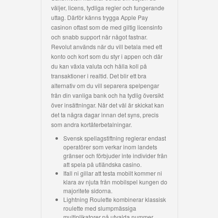
väljer, licens, tydliga regler och fungerande
uttag. Därför känns trygga Apple Pay
casinon oftast som de med giltig licensinfo
och snabb support när något fastnar.
Revolut används när du vill betala med ett
konto och kort som du styr i appen och där
du kan växla valuta och hålla koll på
transaktioner i realtid. Det blir ett bra
alternativ om du vill separera spelpengar
från din vanliga bank och ha tydlig översikt
över insättningar. När det väl är skickat kan
det ta några dagar innan det syns, precis
som andra kortåterbetalningar.
Svensk spellagstiftning reglerar endast
operatörer som verkar inom landets
gränser och förbjuder inte individer från
att spela på utländska casino.
Ifall ni gillar att testa mobilt kommer ni
klara av njuta från mobilspel kungen do
majoritete sidorna.
Lightning Roulette kombinerar klassisk
roulette med slumpmässiga
multiplikatorer på utvalda nummer.