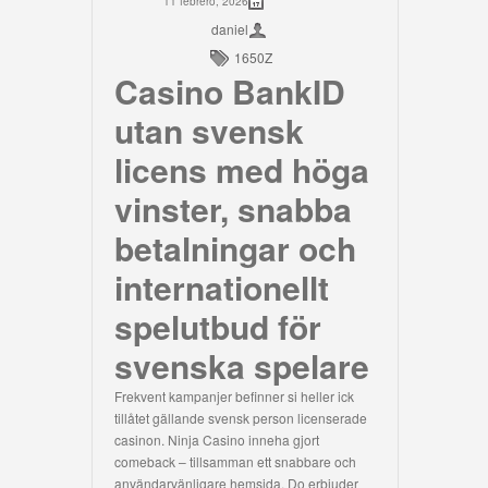
11 febrero, 2026
daniel
1650Z
Casino BankID
utan svensk
licens med höga
vinster, snabba
betalningar och
internationellt
spelutbud för
svenska spelare
Frekvent kampanjer befinner si heller ick
tillåtet gällande svensk person licenserade
casinon. Ninja Casino inneha gjort
comeback – tillsamman ett snabbare och
användarvänligare hemsida. Do erbjuder