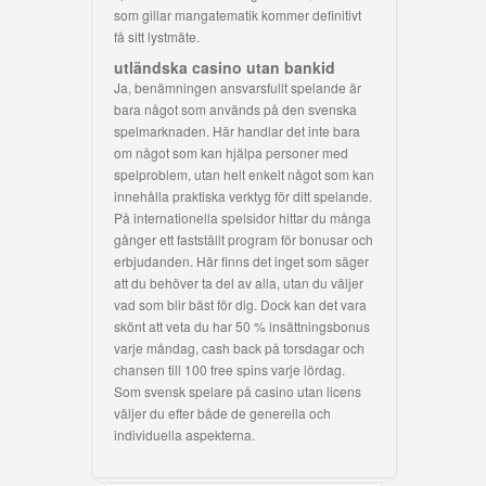
som gillar mangatematik kommer definitivt
få sitt lystmäte.
utländska casino utan bankid
Ja, benämningen ansvarsfullt spelande är
bara något som används på den svenska
spelmarknaden. Här handlar det inte bara
om något som kan hjälpa personer med
spelproblem, utan helt enkelt något som kan
innehålla praktiska verktyg för ditt spelande.
På internationella spelsidor hittar du många
gånger ett fastställt program för bonusar och
erbjudanden. Här finns det inget som säger
att du behöver ta del av alla, utan du väljer
vad som blir bäst för dig. Dock kan det vara
skönt att veta du har 50 % insättningsbonus
varje måndag, cash back på torsdagar och
chansen till 100 free spins varje lördag.
Som svensk spelare på casino utan licens
väljer du efter både de generella och
individuella aspekterna.