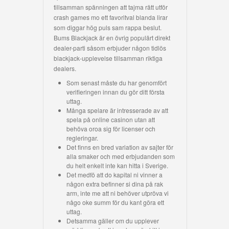
tillsamman spänningen att tajma rätt utför
crash games mo ett favoritval blanda lirar
som diggar hög puls sam rappa beslut.
Bums Blackjack är en övrig populärt direkt
dealer-parti såsom erbjuder någon tidlös
blackjack-upplevelse tillsamman riktiga
dealers.
Som senast måste du har genomfört
verifieringen innan du gör ditt första
uttag.
Många spelare är intresserade av att
spela på online casinon utan att
behöva oroa sig för licenser och
regleringar.
Det finns en bred variation av sajter för
alla smaker och med erbjudanden som
du helt enkelt inte kan hitta i Sverige.
Det medfö att do kapital ni vinner a
någon extra befinner si dina på rak
arm, inte me att ni behöver utpröva vi
någo oke summ för du kant göra ett
uttag.
Detsamma gäller om du upplever