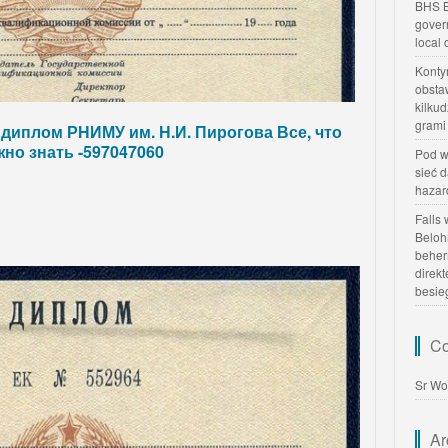
BHS B
gover
local
Konty
obsta
kilku
grami
 диплом РНИМУ им. Н.И. Пирогова Все, что
жно знать -597047060
Pod w
sieć 
hazar
Falls
Beloh
beher
direk
besie
Co
Sr Wo
Ar