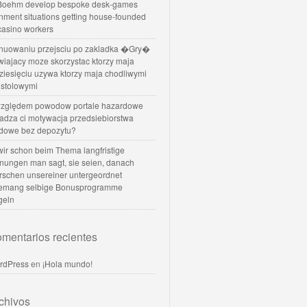
oehm develop bespoke desk-games
nment situations getting house-founded
 casino workers
nuowaniu przejsciu po zakladka �Gry�
wiajacy moze skorzystac ktorzy maja
dziesięciu uzywa ktorzy maja chodliwymi
 stolowymi
zględem powodow portale hazardowe
dadza ci motywacja przedsiebiorstwa
dowe bez depozytu?
 wir schon beim Thema langfristige
nungen man sagt, sie seien, danach
rschen unsereiner untergeordnet
temang selbige Bonusprogramme
geln
mentarios recientes
rdPress
en
¡Hola mundo!
chivos