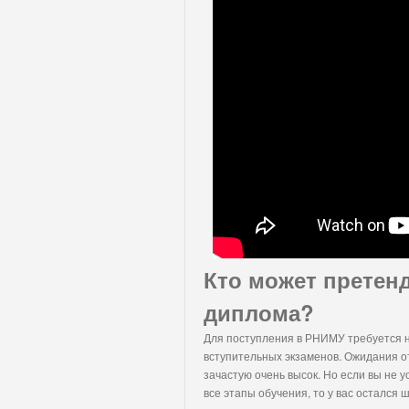
Кто может претен
диплома?
Для поступления в РНИМУ требуется н
вступительных экзаменов. Ожидания от
зачастую очень высок. Но если вы не 
все этапы обучения, то у вас остался 