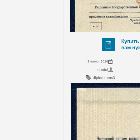
Купить
вам ну
8 enero, 2026
daniel
diplomrums3