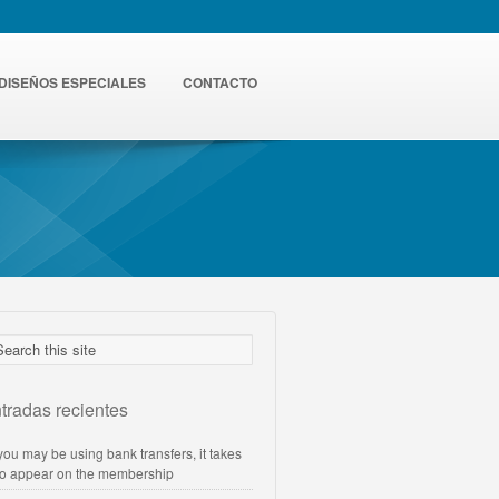
DISEÑOS ESPECIALES
CONTACTO
tradas recientes
 you may be using bank transfers, it takes
to appear on the membership