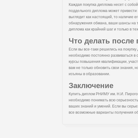
Каждая покупка диплома несет с собо
поддельного диплома может привести к
выглядит как настоящий, то наличие е
обнаружения обмана, ваши шансы на т
диплома как крайний шаг и только в те
Что делать после
Если вы все-таки решились на покупку
необходимо постоянно развиваться в 
курсы повышения квалификации, участ
вам не только обновить свои знания, 
изъяны в образовании.
Заключение
Купить диплом РНИМУ им. Н.И. Пирого
необходимо понимать всю серьезность 
ваших знаний и умений. Если вы серь
все возможные варианты получения об