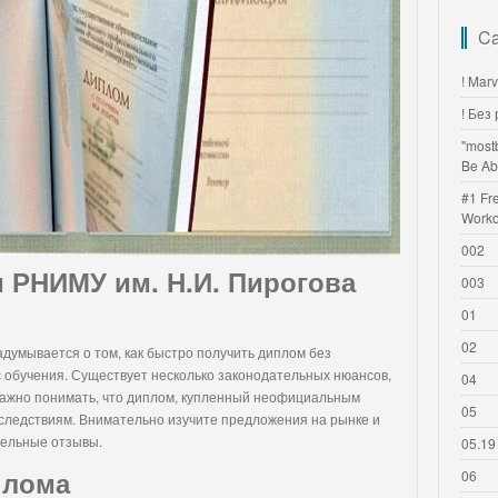
Ca
! Mar
! Без
"most
Be Ab
#1 Fr
Worko
002
м РНИМУ им. Н.И. Пирогова
003
01
02
думывается о том, как быстро получить диплом без
 обучения. Существует несколько законодательных нюансов,
04
важно понимать, что диплом, купленный неофициальным
05
оследствиям. Внимательно изучите предложения на рынке и
тельные отзывы.
05.19
плома
06