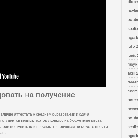
dicie
novie
octub
septi
agost
julio 
junio
mayo
abril 
febre
enero
довать на получение
dicie
novie
аличие аттестата о среднем образовании и сдача
octub
 студентов велики, поэтому конкурс на бюджетные места
успели поступить или по каким-то причинам не можете пройти
septi
шанс.
agost