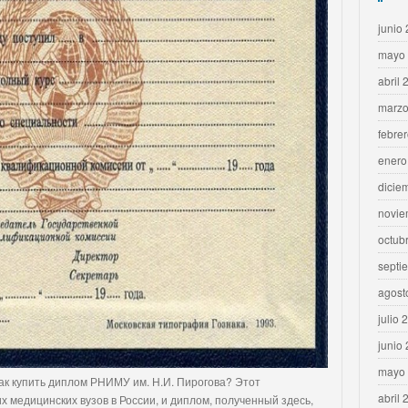
junio
mayo
abril 
marzo
febre
enero
dicie
novie
octub
septi
agost
julio 
junio
mayo
как купить диплом РНИМУ им. Н.И. Пирогова? Этот
abril 
х медицинских вузов в России, и диплом, полученный здесь,