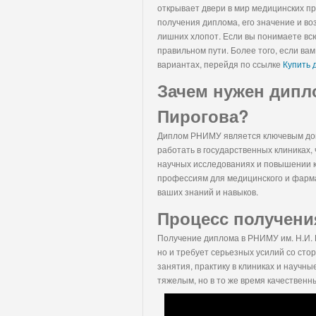
открывает двери в мир медицинских п
получения диплома, его значение и воз
лишних хлопот. Если вы понимаете всю
правильном пути. Более того, если ва
вариантах, перейдя по ссылке
Купить 
Зачем нужен дипл
Пирогова?
Диплом РНИМУ является ключевым док
работать в государственных клиниках,
научных исследованиях и повышении к
профессиям для медицинского и фарма
ваших знаний и навыков.
Процесс получени
Получение диплома в РНИМУ им. Н.И. 
но и требует серьезных усилий со сто
занятия, практику в клиниках и научн
тяжелым, но в то же время качественн