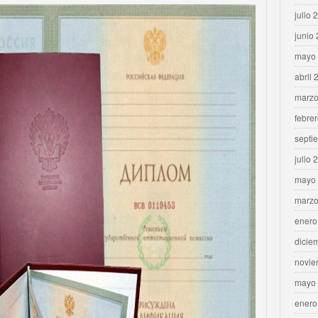
julio 
junio
mayo
abril 
marzo
febre
septi
julio 
mayo
marzo
enero
dicie
novie
mayo
enero