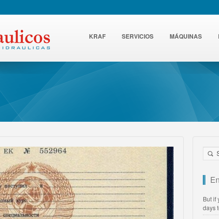
KRAF
SERVICIOS
MÁQUINAS
En
But if
days 