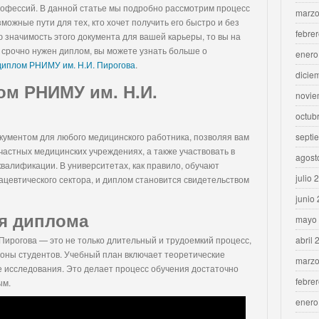
рофессий. В данной статье мы подробно рассмотрим процесс
marzo
можные пути для тех, кто хочет получить его быстро и без
febre
 значимость этого документа для вашей карьеры, то вы на
м срочно нужен диплом, вы можете узнать больше о
enero
диплом РНИМУ им. Н.И. Пирогова
.
dicie
ом РНИМУ им. Н.И.
novie
octub
ументом для любого медицинского работника, позволяя вам
septi
 частных медицинских учреждениях, а также участвовать в
agost
валификации. В университетах, как правило, обучают
julio 
цевтического сектора, и диплом становится свидетельством
junio
я диплома
mayo
Пирогова — это не только длительный и трудоемкий процесс,
abril 
роны студентов. Учебный план включает теоретические
marzo
ые исследования. Это делает процесс обучения достаточно
febre
ым.
enero