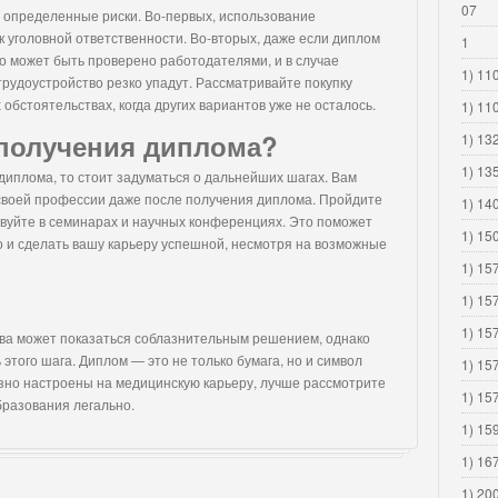
07
й определенные риски. Во-первых, использование
 уголовной ответственности. Во-вторых, даже если диплом
1
го может быть проверено работодателями, и в случае
1) 110
рудоустройство резко упадут. Рассматривайте покупку
х обстоятельствах, когда других вариантов уже не осталось.
1) 11
 получения диплома?
1) 13
1) 13
 диплома, то стоит задуматься о дальнейших шагах. Вам
своей профессии даже после получения диплома. Пройдите
1) 14
вуйте в семинарах и научных конференциях. Это поможет
1) 15
но и сделать вашу карьеру успешной, несмотря на возможные
1) 15
1) 15
1) 15
ва может показаться соблазнительным решением, однако
этого шага. Диплом — это не только бумага, но и символ
1) 15
езно настроены на медицинскую карьеру, лучше рассмотрите
1) 15
разования легально.
1) 15
1) 16
1) 20