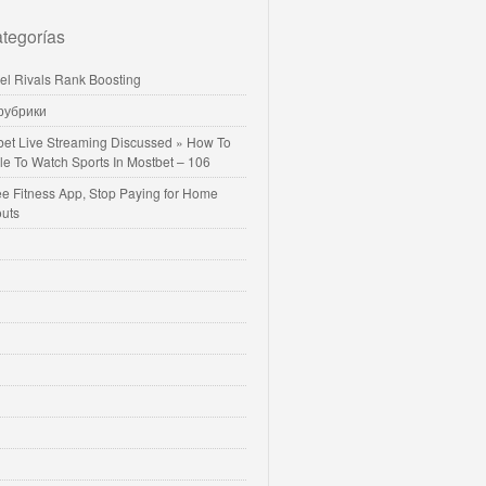
tegorías
vel Rivals Rank Boosting
 рубрики
bet Live Streaming Discussed » How To
le To Watch Sports In Mostbet – 106
ee Fitness App, Stop Paying for Home
uts