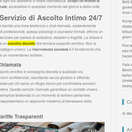
e ogni tuo desiderio in totale riservatezza.
Scopri un mondo di
BHS B
cale
, accessibile in qualsiasi momento del giorno e della notte.
gover
local
ervizio di Ascolto Intimo 24/7
Konty
a tramite una linea telefonica o chat riservata, costantemente
obsta
ti professionisti, spesso psicologi o counselor formati, offrono un
kilku
grami
enziale per parlare di solitudine, desideri o fragilità. La chiave è
 a un
orecchio discreto
che fornisca supporto emotivo. Non si
Pod w
le sostegno umano. La
riservatezza assoluta
è il fondamento che
sieć 
vare un momentaneo sollievo.
hazar
Chiamata
Falls
Beloh
supporto emotivo e compagnia discreta a qualsiasi ora.
beher
zioni confidenziali, ascoltando senza giudizio e offrendo
direk
deale per chi cerca un rifugio sicuro per condividere pensieri,
besie
udine. Questo servizio riservato garantisce un contatto umano
semplice telefonata in un momento di sollievo personale.
** rappresentano un approccio moderno al benessere della
Co
Sr Wo
riffe Trasparenti
Ar