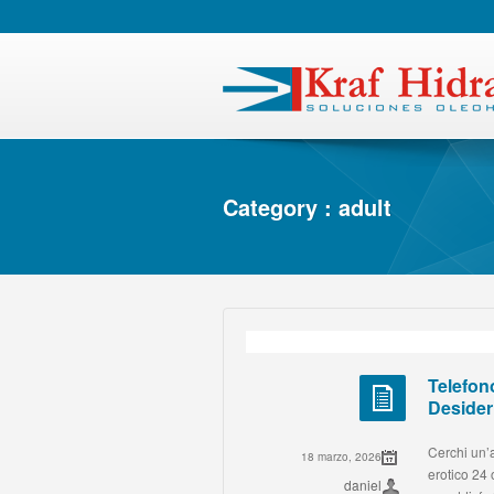
Category : adult
Telefon
Desider
Cerchi un’a
18 marzo, 2026
erotico 24 
daniel