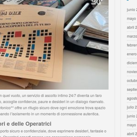
junio
mayo
abril 
marzo
febre
enero
dicie
novie
octub
septi
n quel vuoto, un servizio di ascolto intimo 24/7 diventa un faro
agost
o, accoglie confidenze, paure e desideri in un dialogo riservato.
julio 
efonico** offre un rifugio sicuro dove ogni emozione trova spazio
mando l’isolamento in un momento di connessione autentica.
junio
ri e delle Operatrici
mayo
n porto sicuro e confidenziale, dove esprimere desideri, fantasie o
abril 
. Operatori esperti creano una connessione personale,