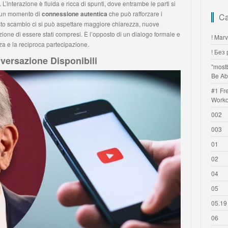
’interazione è fluida e ricca di spunti, dove entrambe le parti si
È un momento di
connessione autentica
che può rafforzare i
Ca
sto scambio ci si può aspettare maggiore chiarezza, nuove
zione di essere stati compresi. È l’opposto di un dialogo formale e
! Mar
za e la reciproca partecipazione.
! Без
versazione Disponibili
"most
Be Ab
#1 Fr
Worko
002
003
01
02
04
05
05.19
06