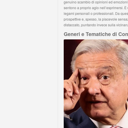
genuino scambio di opinioni ed emozioni. L
sentono a proprio agio nell’esprimersi. 
legami personali o professionali. Da que
prospettive e, spesso, la piacevole sensa
distaccato, puntando invece sulla vicinan
Generi e Tematiche di Con