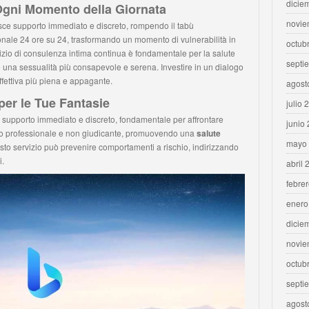
dicie
 Ogni Momento della Giornata
novie
sce supporto immediato e discreto, rompendo il tabù
ionale 24 ore su 24, trasformando un momento di vulnerabilità in
octub
izio di consulenza intima continua è fondamentale per la salute
septi
 una sessualità più consapevole e serena. Investire in un dialogo
ffettiva più piena e appagante.
agost
er le Tue Fantasie
julio 
n supporto immediato e discreto, fondamentale per affrontare
junio
to professionale e non giudicante, promuovendo una
salute
mayo
sto servizio può prevenire comportamenti a rischio, indirizzando
i.
abril 
febre
enero
dicie
novie
octub
septi
agost