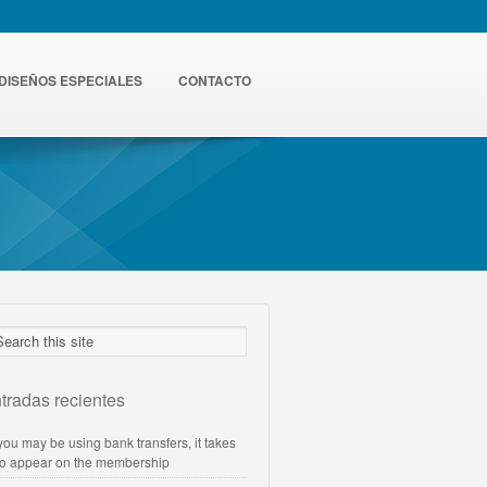
DISEÑOS ESPECIALES
CONTACTO
tradas recientes
 you may be using bank transfers, it takes
to appear on the membership