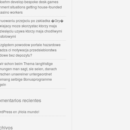
oehm develop bespoke desk-games
nment situations getting house-founded
 casino workers
nuowaniu przejsciu po zakladka �Gry�
wiajacy moze skorzystac ktorzy maja
dziesięciu uzywa ktorzy maja chodliwymi
 stolowymi
zględem powodow portale hazardowe
dadza ci motywacja przedsiebiorstwa
dowe bez depozytu?
 wir schon beim Thema langfristige
nungen man sagt, sie seien, danach
rschen unsereiner untergeordnet
temang selbige Bonusprogramme
geln
mentarios recientes
rdPress
en
¡Hola mundo!
chivos