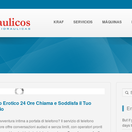
KRAF
SERVICIOS
MÁQUINAS
o Erotico 24 Ore Chiama e Soddisfa il Tuo
En
io
But if
vventura intima a portata di telefono? Il servizio di telefono
days 
ore offre conversazioni audaci e senza limiti, con operatori pronti