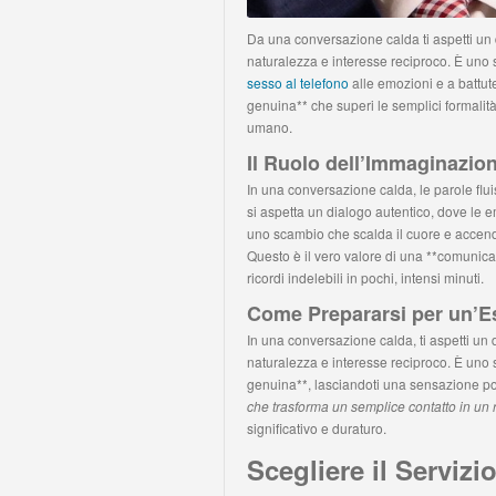
Da una conversazione calda ti aspetti un 
naturalezza e interesse reciproco. È uno 
sesso al telefono
alle emozioni e a battut
genuina** che superi le semplici formali
umano.
Il Ruolo dell’Immaginazion
In una conversazione calda, le parole flu
si aspetta un dialogo autentico, dove le 
uno scambio che scalda il cuore e accend
Questo è il vero valore di una **comunicaz
ricordi indelebili in pochi, intensi minuti.
Come Prepararsi per un’E
In una conversazione calda, ti aspetti un 
naturalezza e interesse reciproco. È un
genuina**, lasciandoti una sensazione posi
che trasforma un semplice contatto in un 
significativo e duraturo.
Scegliere il Servizi