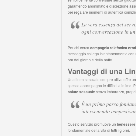
garantendo anonimato e discrezione assol
per regalare momenti di autentica complic
La vera essenza del servi
ogni conversazione in un
Per chi cerca
compagnia telefonica eroti
messaggio collega istantaneamente con un
ora del giorno e della notte.
Vantaggi di una Li
Una linea sessuale sempre attiva offre u
spesso accompagna le difficoltà intime. Pe
salute sessuale
senza imbarazzo, propri
È un primo passo fondame
intervenendo tempestivam
Questo servizio promuove un
benessere 
fondamentale della vita di tutti i giorni.