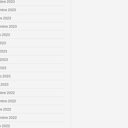
mbre 2023
mbre 2023
re 2023
embre 2023
o 2023
2023
 2023
 2023
2023
ro 2023
 2023
mbre 2022
mbre 2022
re 2022
embre 2022
o 2022