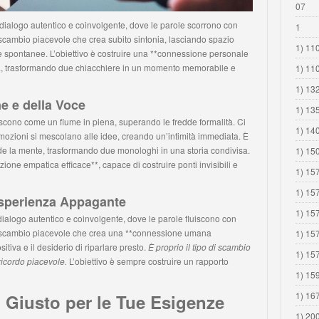
07
dialogo autentico e coinvolgente, dove le parole scorrono con
1
scambio piacevole che crea subito sintonia, lasciando spazio
1) 110
e spontanee. L’obiettivo è costruire una **connessione personale
tà, trasformando due chiacchiere in un momento memorabile e
1) 11
1) 13
e e della Voce
1) 13
iscono come un fiume in piena, superando le fredde formalità. Ci
1) 14
emozioni si mescolano alle idee, creando un’intimità immediata. È
e la mente, trasformando due monologhi in una storia condivisa.
1) 15
ione empatica efficace**, capace di costruire ponti invisibili e
1) 15
1) 15
sperienza Appagante
1) 15
dialogo autentico e coinvolgente, dove le parole fluiscono con
o scambio piacevole che crea una **connessione umana
1) 15
tiva e il desiderio di riparlare presto.
È proprio il tipo di scambio
1) 15
ricordo piacevole.
L’obiettivo è sempre costruire un rapporto
1) 15
1) 16
o Giusto per le Tue Esigenze
1) 20