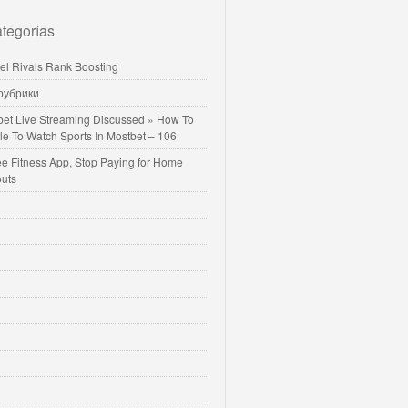
tegorías
vel Rivals Rank Boosting
 рубрики
bet Live Streaming Discussed » How To
le To Watch Sports In Mostbet – 106
ee Fitness App, Stop Paying for Home
uts