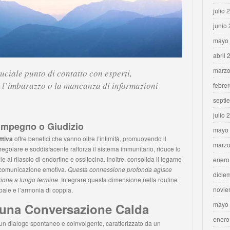
julio 
junio
mayo
abril 
marzo
ciale punto di contatto con esperti,
 l’imbarazzo o la mancanza di informazioni
febre
septi
julio 
 Impegno o Giudizio
mayo
ttiva
offre benefici che vanno oltre l’intimità, promuovendo il
marzo
egolare e soddisfacente rafforza il sistema immunitario, riduce lo
ie al rilascio di endorfine e ossitocina. Inoltre, consolida il legame
enero
a comunicazione emotiva.
Questa connessione profonda agisce
dicie
zione a lungo termine.
Integrare questa dimensione nella routine
novie
bale e l’armonia di coppia.
mayo
 una Conversazione Calda
enero
 un dialogo spontaneo e coinvolgente, caratterizzato da un