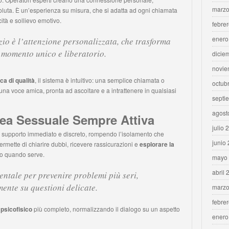
marzo
uta. È un’esperienza su misura, che si adatta ad ogni chiamata
ità e sollievo emotivo.
febre
enero
zio è l’attenzione personalizzata, che trasforma
 momento unico e liberatorio.
dicie
novie
ca di qualità
, il sistema è intuitivo: una semplice chiamata o
octub
a voce amica, pronta ad ascoltare e a intrattenere in qualsiasi
septi
agost
nea Sessuale Sempre Attiva
julio 
n supporto immediato e discreto, rompendo l’isolamento che
junio
rmette di chiarire dubbi, ricevere rassicurazioni e
esplorare la
o quando serve.
mayo
abril 
ntale per prevenire problemi più seri,
ente su questioni delicate.
marzo
febre
psicofisico
più completo, normalizzando il dialogo su un aspetto
enero