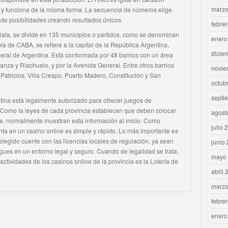
marzo
e y funciona de la misma forma. La secuencia de números elige
 de posibilidades creando resultados únicos.
febre
 Plata, se divide en 135 municipios o partidos, como se denominan
enero
a de CABA, se refiere a la capital de la República Argentina,
dicie
ral de Argentina. Está conformada por 48 barrios con un área
tanza y Riachuelo, y por la Avenida General. Entre otros barrios
novie
atricios, Villa Crespo, Puerto Madero, Constitución y San
octub
septi
ntina está legalmente autorizado para ofrecer juegos de
. Como la leyes de cada provincia establecen que deben colocar
agost
ble, normalmente muestran esta información al inicio. Como
julio 
nta en un casino online es simple y rápido. Lo más importante es
elegido cuente con las licencias locales de regulación, ya sean
junio
ues en un entorno legal y seguro. Cuando de legalidad se trata,
mayo
tividades de los casinos online de la provincia es la Lotería de
abril 
marzo
febre
enero