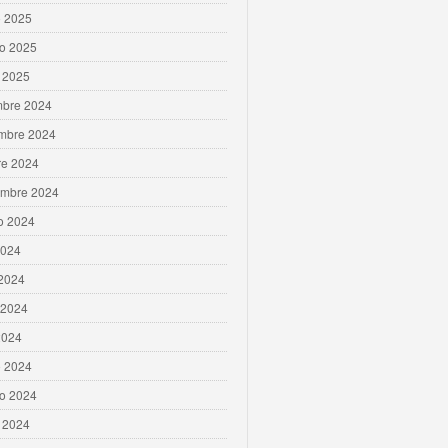
 2025
ro 2025
 2025
mbre 2024
mbre 2024
re 2024
embre 2024
o 2024
2024
 2024
 2024
2024
 2024
ro 2024
 2024