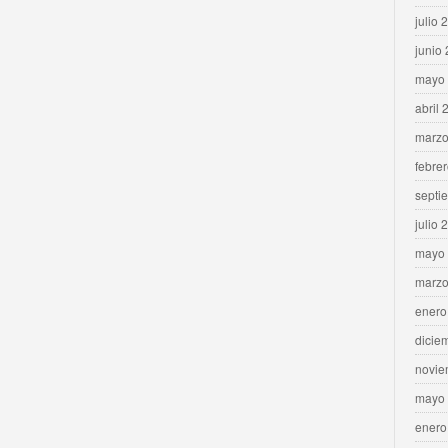
julio 
junio
mayo
abril 
marzo
febre
septi
julio 
mayo
marzo
enero
dicie
novie
mayo
enero