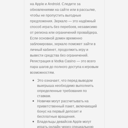
на Apple и Android. Следите за
обновлениями на сайте или в рассылке,
чтобы не пропустить выгодные
предложения. Зеркало — это надёжный
способ играть без перебоев, независимо
от региона или ограничений провайдера.
Если основной домен временно
заблокирован, зеркало поможет зайти в
личный кабинет, продолжить игру и
вывести средства без ограничений.
Регистрация в Vodka Casino — это всего
пара шагов до полного доступа к игровым
возможностям.
Это означает, что перед выводом
выигрыша необходимо выполнить
определенные требования по
ставкам.
Новички могут рассчитывать на
приветственный пакет, включающий
бонус на первый депозит и
бесплатные вращения.
Владельцы девайсов Apple могут
играть онлайн через специальную