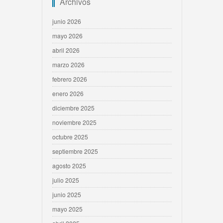
Archivos
junio 2026
mayo 2026
abril 2026
marzo 2026
febrero 2026
enero 2026
diciembre 2025
noviembre 2025
octubre 2025
septiembre 2025
agosto 2025
julio 2025
junio 2025
mayo 2025