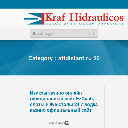
Category : attdistant.ru 20
Изикэш казино онлайн
официальный сайт EzCash,
слоты и live-столы 24 7 водка
казино официальный сайт
8 abril, 2026