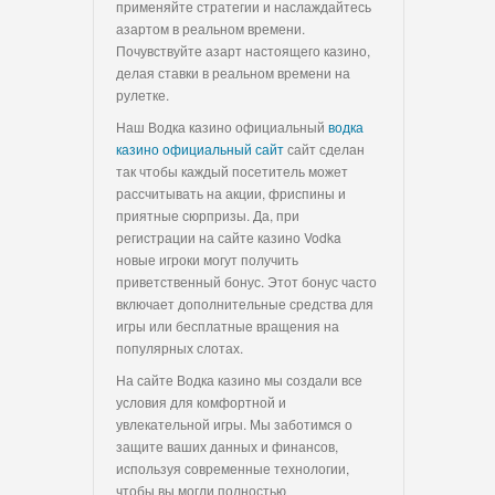
применяйте стратегии и наслаждайтесь
азартом в реальном времени.
Почувствуйте азарт настоящего казино,
делая ставки в реальном времени на
рулетке.
Наш Водка казино официальный
водка
казино официальный сайт
сайт сделан
так чтобы каждый посетитель может
рассчитывать на акции, фриспины и
приятные сюрпризы. Да, при
регистрации на сайте казино Vodka
новые игроки могут получить
приветственный бонус. Этот бонус часто
включает дополнительные средства для
игры или бесплатные вращения на
популярных слотах.
На сайте Водка казино мы создали все
условия для комфортной и
увлекательной игры. Мы заботимся о
защите ваших данных и финансов,
используя современные технологии,
чтобы вы могли полностью