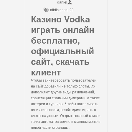
daniel
attdistant.ru 20
Казино Vodka
играть онлайн
бесплатно,
официальный
сайт, скачать
клиент
Чтобы заинтересовать пользователей,
на сайт добавили не только слоты. Их
дополняют другие виды развлечений,
трансляции с живыми дилерами, а также
лотереи и турниры. Чтобы накапливать
очки лояльности, необходимо играть в
слоты на деньги. Открыть полный список
таких автоматов можно в главном меню в
левой части страницы.