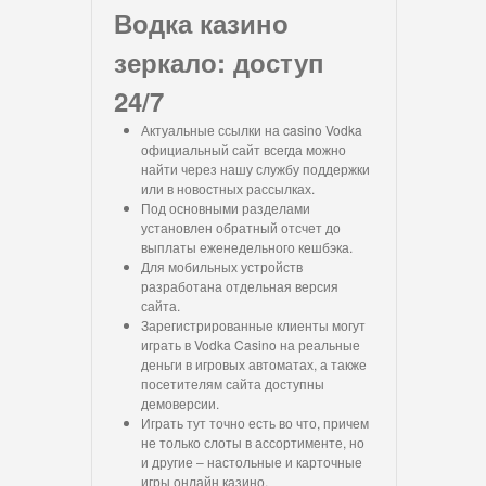
Водка казино
зеркало: доступ
24/7
Актуальные ссылки на casino Vodka
официальный сайт всегда можно
найти через нашу службу поддержки
или в новостных рассылках.
Под основными разделами
установлен обратный отсчет до
выплаты еженедельного кешбэка.
Для мобильных устройств
разработана отдельная версия
сайта.
Зарегистрированные клиенты могут
играть в Vodka Casino на реальные
деньги в игровых автоматах, а также
посетителям сайта доступны
демоверсии.
Играть тут точно есть во что, причем
не только слоты в ассортименте, но
и другие – настольные и карточные
игры онлайн казино.