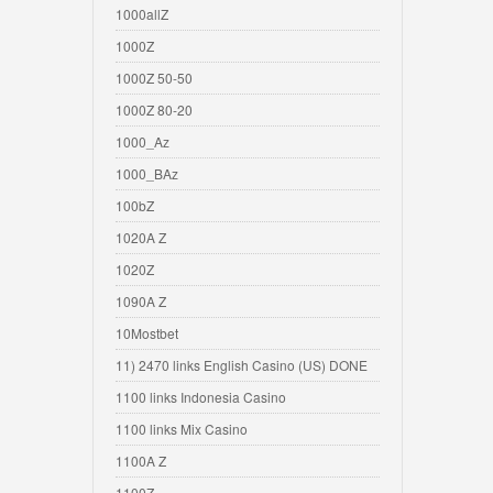
1000allZ
1000Z
1000Z 50-50
1000Z 80-20
1000_Az
1000_BAz
100bZ
1020A Z
1020Z
1090A Z
10Mostbet
11) 2470 links English Casino (US) DONE
1100 links Indonesia Casino
1100 links Mix Casino
1100A Z
1100Z