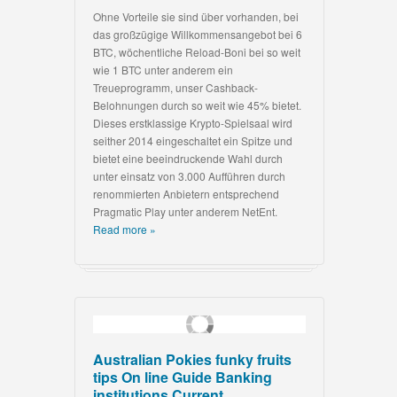
Ohne Vorteile sie sind über vorhanden, bei
das großzügige Willkommensangebot bei 6
BTC, wöchentliche Reload-Boni bei so weit
wie 1 BTC unter anderem ein
Treueprogramm, unser Cashback-
Belohnungen durch so weit wie 45% bietet.
Dieses erstklassige Krypto-Spielsaal wird
seither 2014 eingeschaltet ein Spitze und
bietet eine beeindruckende Wahl durch
unter einsatz von 3.000 Aufführen durch
renommierten Anbietern entsprechend
Pragmatic Play unter anderem NetEnt.
Read more »
Australian Pokies funky fruits
tips On line Guide Banking
institutions Current