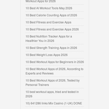
Workout Apps for 2026
10 Best AI Workout Tools May 2026
10 Best Calorie Counting Apps of 2026
10 Best Fitness and Exercise Apps
10 Best Fitness and Exercise Apps 2026
10 Best Nutrition Tracker Apps for a
Healthier You in 2026
10 Best Strength Training Apps in 2026
10 Best Weight Loss Apps 2026
10 Best Workout Apps for Beginners in 2026
10 Best Workout Apps of 2026, According to
Experts and Reviews
10 Best Workout Apps of 2026, Tested by
Personal Trainers
10 best workout apps, tried and tested in
2026
10) 641286 links Mix Casino (1-UK) DONE