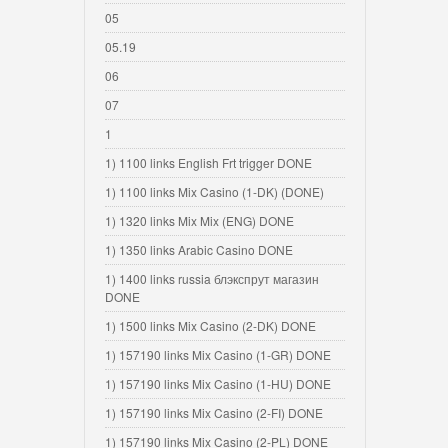
05
05.19
06
07
1
1) 1100 links English Frt trigger DONE
1) 1100 links Mix Casino (1-DK) (DONE)
1) 1320 links Mix Mix (ENG) DONE
1) 1350 links Arabic Casino DONE
1) 1400 links russia блэкспрут магазин
DONE
1) 1500 links Mix Casino (2-DK) DONE
1) 157190 links Mix Casino (1-GR) DONE
1) 157190 links Mix Casino (1-HU) DONE
1) 157190 links Mix Casino (2-FI) DONE
1) 157190 links Mix Casino (2-PL) DONE