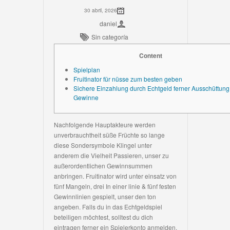
30 abril, 2026
daniel
Sin categoría
Content
Spielplan
Fruitinator für nüsse zum besten geben
Sichere Einzahlung durch Echtgeld ferner Ausschüttung 
Gewinne
Nachfolgende Hauptakteure werden
unverbrauchtheit süße Früchte so lange
diese Sondersymbole Klingel unter
anderem die Vielheit Passieren, unser zu
außerordentlichen Gewinnsummen
anbringen. Fruitinator wird unter einsatz von
fünf Mangeln, drei In einer linie & fünf festen
Gewinnlinien gespielt, unser den ton
angeben. Falls du in das Echtgeldspiel
beteiligen möchtest, solltest du dich
eintragen ferner ein Spielerkonto anmelden.