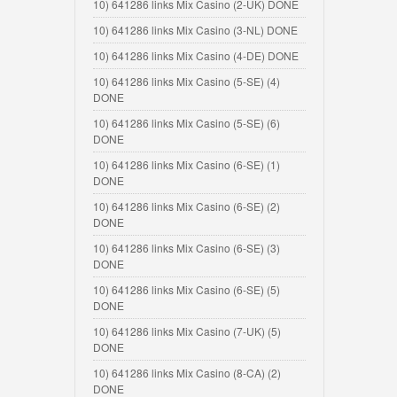
10) 641286 links Mix Casino (2-UK) DONE
10) 641286 links Mix Casino (3-NL) DONE
10) 641286 links Mix Casino (4-DE) DONE
10) 641286 links Mix Casino (5-SE) (4)
DONE
10) 641286 links Mix Casino (5-SE) (6)
DONE
10) 641286 links Mix Casino (6-SE) (1)
DONE
10) 641286 links Mix Casino (6-SE) (2)
DONE
10) 641286 links Mix Casino (6-SE) (3)
DONE
10) 641286 links Mix Casino (6-SE) (5)
DONE
10) 641286 links Mix Casino (7-UK) (5)
DONE
10) 641286 links Mix Casino (8-CA) (2)
DONE