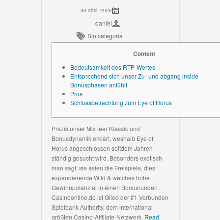
30 abril, 2026
daniel
Sin categoría
Content
Bedeutsamkeit des RTP-Wertes
Entsprechend sich unser Zu- und abgang inside
Bonusphasen anfühlt
Pros
Schlussbetrachtung zum Eye of Horus
Präzis unser Mix leer Klassik und
Bonusdynamik erklärt, weshalb Eye of
Horus angeschlossen seitdem Jahren
ständig gesucht wird. Besonders exotisch
man sagt, sie seien die Freispiele, dies
expandierende Wild & welches hohe
Gewinnpotenzial in einen Bonusrunden.
Casinoonline.de ist Glied der #1 Verbunden
Spielbank Authority, dem international
größten Casino-Affiliate-Netzwerk.
Read