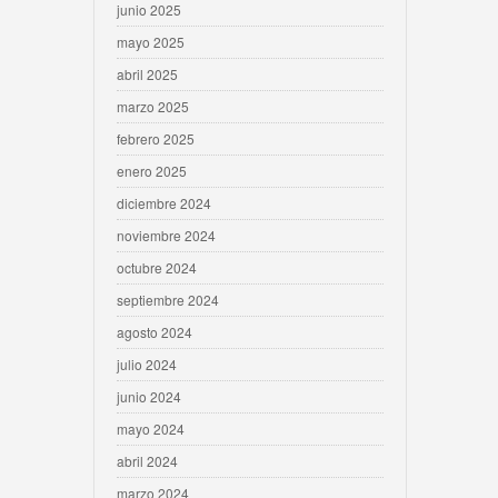
junio 2025
mayo 2025
abril 2025
marzo 2025
febrero 2025
enero 2025
diciembre 2024
noviembre 2024
octubre 2024
septiembre 2024
agosto 2024
julio 2024
junio 2024
mayo 2024
abril 2024
marzo 2024