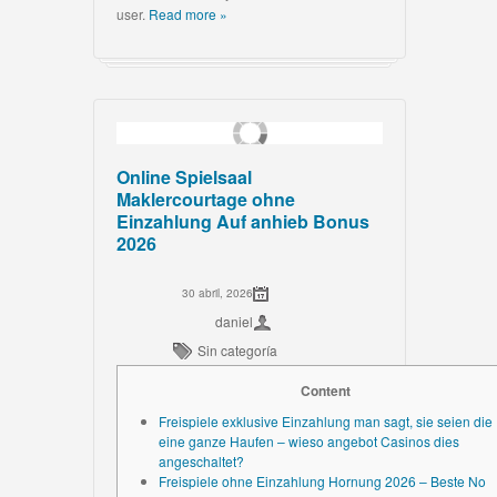
user.
Read more »
Online Spielsaal
Maklercourtage ohne
Einzahlung Auf anhieb Bonus
2026
30 abril, 2026
daniel
Sin categoría
Content
Freispiele exklusive Einzahlung man sagt, sie seien die
eine ganze Haufen – wieso angebot Casinos dies
angeschaltet?
Freispiele ohne Einzahlung Hornung 2026 – Beste No