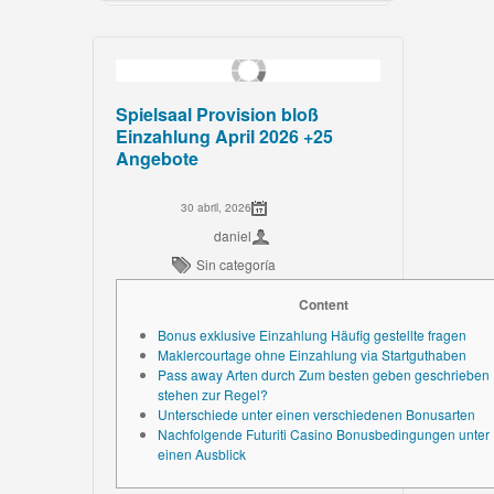
Spielsaal Provision bloß
Einzahlung April 2026 +25
Angebote
30 abril, 2026
daniel
Sin categoría
Content
Bonus exklusive Einzahlung Häufig gestellte fragen
Maklercourtage ohne Einzahlung via Startguthaben
Pass away Arten durch Zum besten geben geschrieben
stehen zur Regel?
Unterschiede unter einen verschiedenen Bonusarten
Nachfolgende Futuriti Casino Bonusbedingungen unter
einen Ausblick