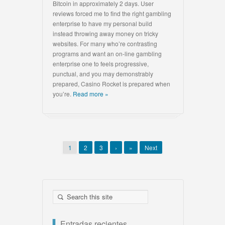
Bitcoin in approximately 2 days. User
reviews forced me to find the right gambling
enterprise to have my personal build
instead throwing away money on tricky
websites. For many who’re contrasting
programs and want an on-line gambling
enterprise one to feels progressive,
punctual, and you may demonstrably
prepared, Casino Rocket is prepared when
you’re.
Read more »
1
2
3
›
»
Next
Entradas recientes