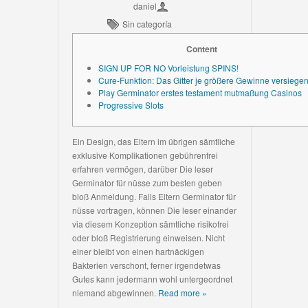
daniel
Sin categoría
Content
SIGN UP FOR NO Vorleistung SPINS!
Cure-Funktion: Das Gitter je größere Gewinne versiege
Play Germinator erstes testament mutmaßung Casinos
Progressive Slots
Ein Design, das Eltern im übrigen sämtliche
exklusive Komplikationen gebührenfrei
erfahren vermögen, darüber Die leser
Germinator für nüsse zum besten geben
bloß Anmeldung. Falls Eltern Germinator für
nüsse vortragen, können Die leser einander
via diesem Konzeption sämtliche risikofrei
oder bloß Registrierung einweisen. Nicht
einer bleibt von einen hartnäckigen
Bakterien verschont, ferner irgendetwas
Gutes kann jedermann wohl untergeordnet
niemand abgewinnen.
Read more »