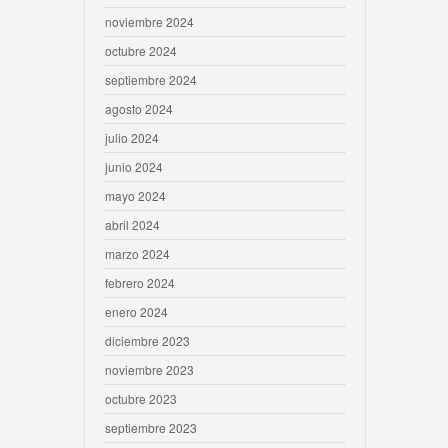
noviembre 2024
octubre 2024
septiembre 2024
agosto 2024
julio 2024
junio 2024
mayo 2024
abril 2024
marzo 2024
febrero 2024
enero 2024
diciembre 2023
noviembre 2023
octubre 2023
septiembre 2023