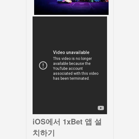
iOS에서 1xBet 앱 설
치하기