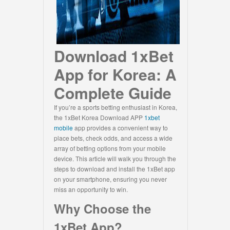
Download 1xBet
App for Korea: A
Complete Guide
If you’re a sports betting enthusiast in Korea,
the 1xBet Korea Download APP
1xbet
mobile
app provides a convenient way to
place bets, check odds, and access a wide
array of betting options from your mobile
device. This article will walk you through the
steps to download and install the 1xBet app
on your smartphone, ensuring you never
miss an opportunity to win.
Why Choose the
1xBet App?