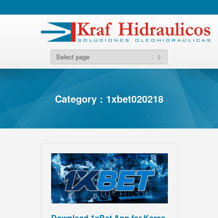
Category : 1xbet020218
Download 1xBet App for Korea