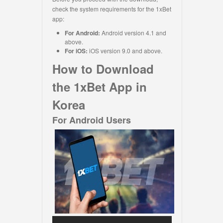
check the system requirements for the 1xBet
app:
For Android:
Android version 4.1 and
above.
For iOS:
iOS version 9.0 and above.
How to Download
the 1xBet App in
Korea
For Android Users