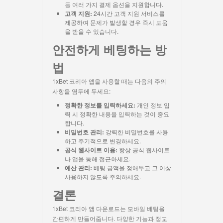
등 여러 가지 결제 옵션을 지원합니다.
고객 지원:
24시간 고객 지원 서비스를
제공하여 문제가 발생할 경우 즉시 도움
을 받을 수 있습니다.
안전하게 베팅하는 방
법
1xBet 코리아 앱을 사용할 때는 다음의 주의
사항을 염두에 두세요:
정확한 정보를 입력하세요:
개인 정보 입
력 시 정확한 내용을 입력하는 것이 중요
합니다.
비밀번호 관리:
강력한 비밀번호를 사용
하고 주기적으로 변경하세요.
공식 웹사이트 이용:
항상 공식 웹사이트
나 앱을 통해 접근하세요.
예산 관리:
베팅 금액을 정해두고 그 이상
사용하지 않도록 주의하세요.
결론
1xBet 코리아 앱 다운로드는 모바일 베팅을
간편하게 만들어줍니다. 다양한 기능과 정교