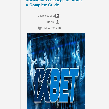
A Complete Guide
2 febrero, 2026
daniel
1xbet020218