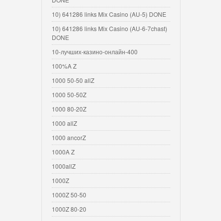
10) 641286 links Mix Casino (AU-5) DONE
10) 641286 links Mix Casino (AU-6-7chast)
DONE
10-лучших-казино-онлайн-400
100%A Z
1000 50-50 allZ
1000 50-50Z
1000 80-20Z
1000 allZ
1000 ancorZ
1000A Z
1000allZ
1000Z
1000Z 50-50
1000Z 80-20