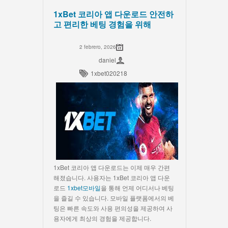
1xBet 코리아 앱 다운로드 안전하
고 편리한 베팅 경험을 위해
2 febrero, 2026
daniel
1xbet020218
1xBet 코리아 앱 다운로드는 이제 매우 간편
해졌습니다. 사용자는 1xBet 코리아 앱 다운
로드
1xbet모바일
을 통해 언제 어디서나 베팅
을 즐길 수 있습니다. 모바일 플랫폼에서의 베
팅은 빠른 속도와 사용 편의성을 제공하여 사
용자에게 최상의 경험을 제공합니다.