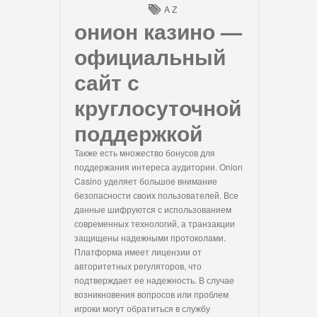
A Z
онион казино —
официальный
сайт с
круглосуточной
поддержкой
Также есть множество бонусов для
поддержания интереса аудитории. Onion
Casino уделяет большое внимание
безопасности своих пользователей. Все
данные шифруются с использованием
современных технологий, а транзакции
защищены надежными протоколами.
Платформа имеет лицензии от
авторитетных регуляторов, что
подтверждает ее надежность. В случае
возникновения вопросов или проблем
игроки могут обратиться в службу