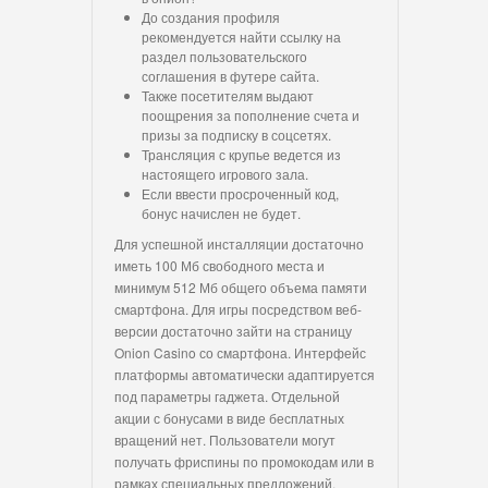
До создания профиля
рекомендуется найти ссылку на
раздел пользовательского
соглашения в футере сайта.
Также посетителям выдают
поощрения за пополнение счета и
призы за подписку в соцсетях.
Трансляция с крупье ведется из
настоящего игрового зала.
Если ввести просроченный код,
бонус начислен не будет.
Для успешной инсталляции достаточно
иметь 100 Мб свободного места и
минимум 512 Мб общего объема памяти
смартфона. Для игры посредством веб-
версии достаточно зайти на страницу
Onion Casino со смартфона. Интерфейс
платформы автоматически адаптируется
под параметры гаджета. Отдельной
акции с бонусами в виде бесплатных
вращений нет. Пользователи могут
получать фриспины по промокодам или в
рамках специальных предложений.