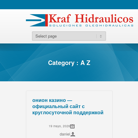
Category : A Z
онион казино —
официальный сайт с
круглосуточной поддержкой
19 mayo, 2026
daniel