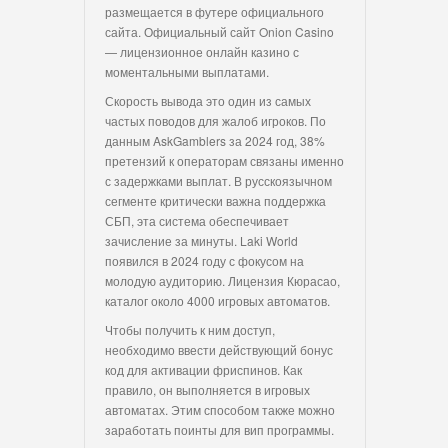
размещается в футере официального
сайта. Официальный сайт Onion Casino
— лицензионное онлайн казино с
моментальными выплатами.
Скорость вывода это один из самых
частых поводов для жалоб игроков. По
данным AskGamblers за 2024 год, 38%
претензий к операторам связаны именно
с задержками выплат. В русскоязычном
сегменте критически важна поддержка
СБП, эта система обеспечивает
зачисление за минуты. Laki World
появился в 2024 году с фокусом на
молодую аудиторию. Лицензия Кюрасао,
каталог около 4000 игровых автоматов.
Чтобы получить к ним доступ,
необходимо ввести действующий бонус
код для активации фриспинов. Как
правило, он выполняется в игровых
автоматах. Этим способом также можно
заработать поинты для вип программы.