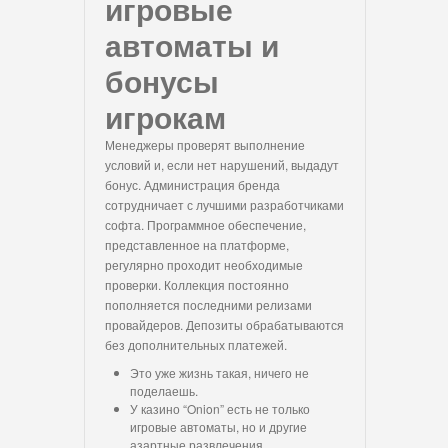
игровые
автоматы и
бонусы
игрокам
Менеджеры проверят выполнение
условий и, если нет нарушений, выдадут
бонус. Администрация бренда
сотрудничает с лучшими разработчиками
софта. Программное обеспечение,
представленное на платформе,
регулярно проходит необходимые
проверки. Коллекция постоянно
пополняется последними релизами
провайдеров. Депозиты обрабатываются
без дополнительных платежей.
Это уже жизнь такая, ничего не
поделаешь.
У казино “Onion” есть не только
игровые автоматы, но и другие
азартные развлечения.