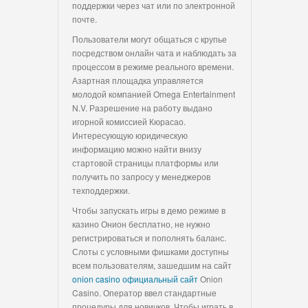
поддержки через чат или по электронной
почте.
Пользователи могут общаться с крупье
посредством онлайн чата и наблюдать за
процессом в режиме реального времени.
Азартная площадка управляется
молодой компанией Omega Entertainment
N.V. Разрешение на работу выдано
игорной комиссией Кюрасао.
Интересующую юридическую
информацию можно найти внизу
стартовой страницы платформы или
получить по запросу у менеджеров
техподдержки.
Чтобы запускать игры в демо режиме в
казино Онион бесплатно, не нужно
регистрироваться и пополнять баланс.
Слоты с условными фишками доступны
всем пользователям, зашедшим на сайт
onion casino официальный сайт
Onion
Casino. Оператор ввел стандартные
процедуры для новичков. Чтобы играть в