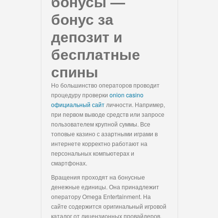
бонусы —
бонус за
депозит и
бесплатные
спины
Но большинство операторов проводит
процедуру проверки
onion casino
официальный сайт
личности. Например,
при первом выводе средств или запросе
пользователем крупной суммы. Все
топовые казино с азартными играми в
интернете корректно работают на
персональных компьютерах и
смартфонах.
Вращения проходят на бонусные
денежные единицы. Она принадлежит
оператору Omega Entertainment. На
сайте содержится оригинальный игровой
каталог от лицензионных провайдеров.