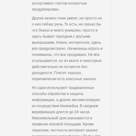
ассортимент слотов полностью
продублирован.
Другие казино тоже умеют, но просто не
о них сейчас речь. То есть, не сказал бы
что Онион в чемто уникален, просто и
здесь бывает праздник с крутыми
выигрышами. Новое, интересное, здесь
все предусмотрено. Начинаешь играть и
понимаешь, что все продумано. Не все
отыгрываются, но их много и некоторые
действительно не остаются без
доходности. Платят хорошо,
периожически есть классные заносы.
Но одни используют традиционные
способы обработки и защиты
информации, а другие автоматизируют
их посредством блокчейна. В среднем
верификация длится до 24 часов.
Максимальный срок указывается в
правилах игровой площадки. Кроме
лицензии, честность интернет казино
подтверждают сертификаты iTech Labs,