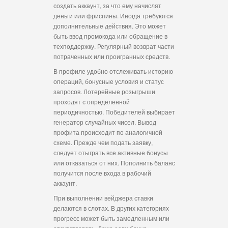
создать аккаунт, за что ему начислят
деньги или фриспины. Иногда требуются
дополнительные действия. Это может
быть ввод промокода или обращение в
техподдержку. Регулярный возврат части
потраченных или проигранных средств.
В профиле удобно отслеживать историю
операций, бонусные условия и статус
запросов. Лотерейные розыгрыши
проходят с определенной
периодичностью. Победителей выбирает
генератор случайных чисел. Вывод
профита происходит по аналогичной
схеме. Прежде чем подать заявку,
следует отыграть все активные бонусы
или отказаться от них. Пополнить баланс
получится после входа в рабочий
аккаунт.
При выполнении вейджера ставки
делаются в слотах. В других категориях
прогресс может быть замедленным или