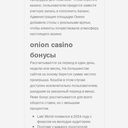
казино, пользователю придется завести
учетную запись и пополнить баланс.
Администрация площадки Онион
добавила столы с реальными крупье,
чтобы клиенты почувствовали атмосферу
настоящего казино.
onion casino
бонусы
Рассчитывается за период в один день,
неделю или месяц. На большинстве
сайтов за основу берется сумма чистого
проигрыша. Кешбэк в этом случае
доступен исключительно пользователям,
ушедшим за указанный период в минус.
Реже бонус рассчитывается для всего
оборота ставок, но с меньшим
процентом.
Laki World появился в 2024 году с
фокусом на молодую аудиторию.
Поэтому у каждого посетителя